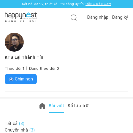
Kết nối đơn vị thiết kế - thi công uy tín.
ĐĂNG KÝ NGAY!
Đăng nhập
Đăng ký
M
Ạ
N
G
X
Ã
H
Ộ
I
KTS Lại Thành Tín
Theo dõi
1
Đang theo dõi
0
Chim non
Bài viết
Sổ lưu trữ
Tất cả
(
3
)
Chuyện nhà
(
3
)