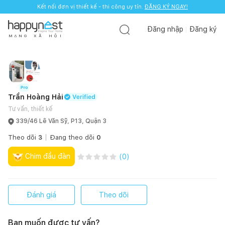
Kết nối đơn vị thiết kế - thi công uy tín.
ĐĂNG KÝ NGAY!
Đăng nhập
Đăng ký
M
Ạ
N
G
X
Ã
H
Ộ
I
Trần Hoàng Hải
Tư vấn, thiết kế
339/46 Lê Văn Sỹ, P13, Quận 3
Theo dõi
3
Đang theo dõi
0
Chim đầu đàn
(
0
)
Đánh giá
Theo dõi
Bạn muốn được tư vấn?