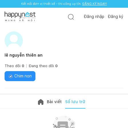
Kết nối đơn vị thiết kế - thi công uy tín.
ĐĂNG KÝ NGAY!
Đăng nhập
Đăng ký
M
Ạ
N
G
X
Ã
H
Ộ
I
lê nguyễn thiên an
Theo dõi
0
Đang theo dõi
0
Chim non
Bài viết
Sổ lưu trữ