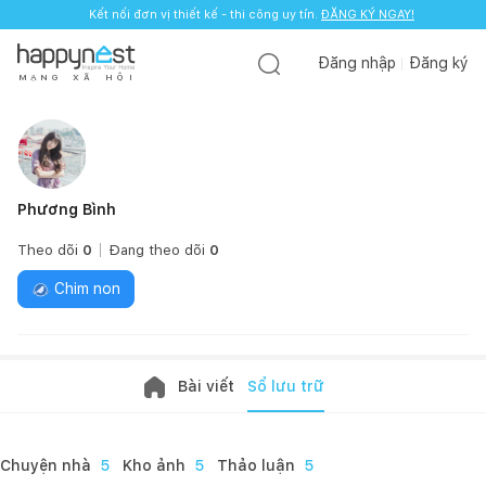
Kết nối đơn vị thiết kế - thi công uy tín.
ĐĂNG KÝ NGAY!
Đăng nhập
Đăng ký
M
Ạ
N
G
X
Ã
H
Ộ
I
Phương Bình
Theo dõi
0
Đang theo dõi
0
Chim non
Bài viết
Sổ lưu trữ
Chuyện nhà
5
Kho ảnh
5
Thảo luận
5