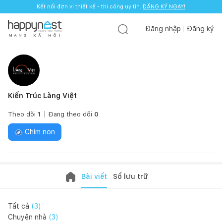
Kết nối đơn vị thiết kế - thi công uy tín.
ĐĂNG KÝ NGAY!
Đăng nhập
Đăng ký
M
Ạ
N
G
X
Ã
H
Ộ
I
Kiến Trúc Làng Việt
Theo dõi
1
Đang theo dõi
0
Chim non
Bài viết
Sổ lưu trữ
Tất cả
(
3
)
Chuyện nhà
(
3
)