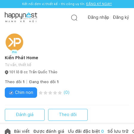
Kết nối đơn vị thiết kế - thi công uy tín.
ĐĂNG KÝ NGAY!
Đăng nhập
Đăng ký
M
Ạ
N
G
X
Ã
H
Ộ
I
Kiến Phát Home
Tư vấn, thiết kế
101 lô B cc Trần Quốc Thảo
Theo dõi
1
Đang theo dõi
1
Chim non
(
0
)
Đánh giá
Theo dõi
Bài viết
Được đánh giá
Ưu đãi đặc biệt
0
Sổ lưu trữ