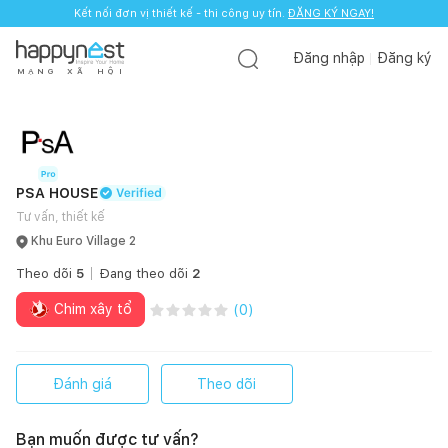
Kết nối đơn vị thiết kế - thi công uy tín.
ĐĂNG KÝ NGAY!
Đăng nhập
Đăng ký
M
Ạ
N
G
X
Ã
H
Ộ
I
PSA HOUSE
Tư vấn, thiết kế
Khu Euro Village 2
Theo dõi
5
Đang theo dõi
2
Chim xây tổ
(
0
)
Đánh giá
Theo dõi
Bạn muốn được tư vấn?