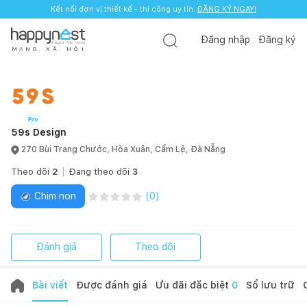
Kết nối đơn vị thiết kế - thi công uy tín.
ĐĂNG KÝ NGAY!
Đăng nhập
Đăng ký
M
Ạ
N
G
X
Ã
H
Ộ
I
59s Design
270 Bùi Trang Chước, Hòa Xuân, Cẩm Lệ, Đà Nẵng
Theo dõi
2
Đang theo dõi
3
Chim non
(
0
)
Đánh giá
Theo dõi
Bài viết
Được đánh giá
Ưu đãi đặc biệt
0
Sổ lưu trữ