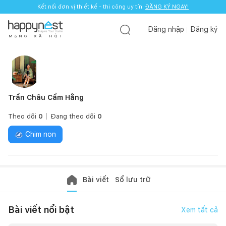
Kết nối đơn vị thiết kế - thi công uy tín.
Kết nối đơn vị thiết kế - thi công uy tín.
ĐĂNG KÝ NGAY!
ĐĂNG KÝ NGAY!
Đăng nhập
Đăng ký
M
Ạ
N
G
X
Ã
H
Ộ
I
Trần Châu Cẩm Hằng
Theo dõi
0
Đang theo dõi
0
Chim non
Bài viết
Sổ lưu trữ
Bài viết nổi bật
Xem tất cả