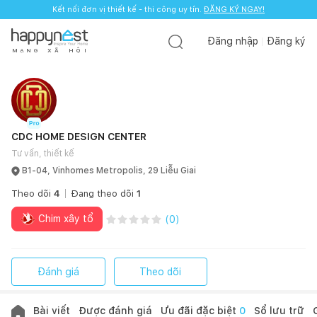
Kết nối đơn vị thiết kế - thi công uy tín.
ĐĂNG KÝ NGAY!
Đăng nhập
Đăng ký
M
Ạ
N
G
X
Ã
H
Ộ
I
CDC HOME DESIGN CENTER
Tư vấn, thiết kế
B1-04, Vinhomes Metropolis, 29 Liễu Giai
Theo dõi
4
Đang theo dõi
1
Chim xây tổ
(
0
)
Đánh giá
Theo dõi
Bài viết
Được đánh giá
Ưu đãi đặc biệt
0
Sổ lưu trữ