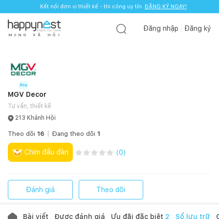
Kết nối đơn vị thiết kế - thi công uy tín.
Kết nối đơn vị thiết kế - thi công uy tín.
ĐĂNG KÝ NGAY!
ĐĂNG KÝ NGAY!
Đăng nhập
Đăng ký
M
Ạ
N
G
X
Ã
H
Ộ
I
MGV Decor
Tư vấn, thiết kế
213 Khánh Hội
Theo dõi
16
Đang theo dõi
1
Chim đầu đàn
(
0
)
Đánh giá
Theo dõi
Bài viết
Được đánh giá
Ưu đãi đặc biệt
2
Sổ lưu trữ