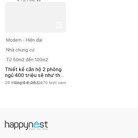
KTS/Thiết kế
Modern - Hiện đại
Nhà chung cư
Từ 50m2 đến 100m2
Thiết kế căn hộ 2 phòng
ngủ 400 triệu sẽ như thế
nào?
28 tháng 04, 2022
3
lượt thích |
470
lượt xem