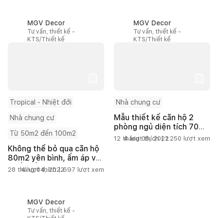
MGV Decor
MGV Decor
Tư vấn, thiết kế -
Tư vấn, thiết kế -
KTS/Thiết kế
KTS/Thiết kế
Tropical - Nhiệt đới
Nhà chung cư
Mẫu thiết kế căn hộ 2
Nhà chung cư
phòng ngủ diện tích 70m2
Từ 50m2 đến 100m2
được ưa chuộng năm
12 tháng 05, 2022
4
lượt thích |
1.250
lượt xem
2022
Không thể bỏ qua căn hộ
80m2 yên bình, ấm áp với
thiết kế Tropical
28 tháng 04, 2022
4
lượt thích |
697
lượt xem
MGV Decor
Tư vấn, thiết kế -