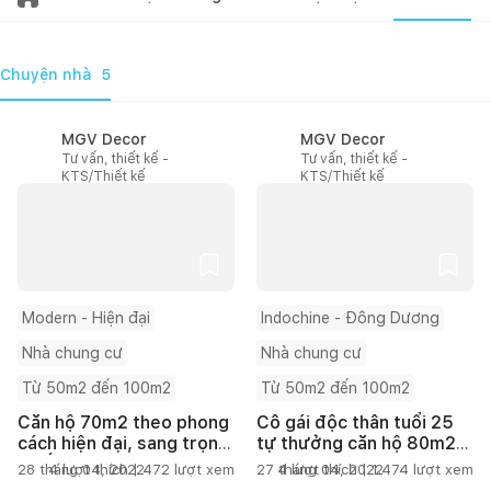
Chuyện nhà
5
MGV Decor
MGV Decor
Tư vấn, thiết kế -
Tư vấn, thiết kế -
KTS/Thiết kế
KTS/Thiết kế
Modern - Hiện đại
Indochine - Đông Dương
Nhà chung cư
Nhà chung cư
Từ 50m2 đến 100m2
Từ 50m2 đến 100m2
Căn hộ 70m2 theo phong
Cô gái độc thân tuổi 25
cách hiện đại, sang trọng
tự thưởng căn hộ 80m2
và ấm áp
theo phong cách
28 tháng 04, 2022
4
lượt thích |
472
lượt xem
27 tháng 04, 2022
4
lượt thích |
1.474
lượt xem
Indochine