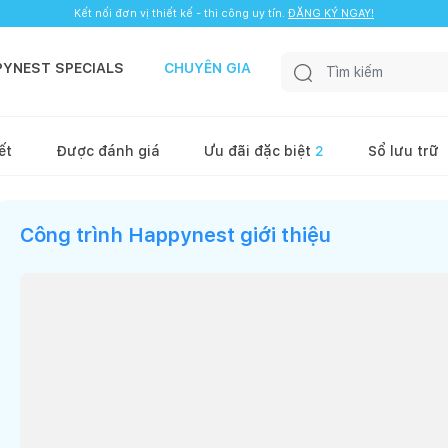
Kết nối đơn vị thiết kế - thi công uy tín.
ĐĂNG KÝ NGAY!
PYNEST SPECIALS
CHUYÊN GIA
ết
Được đánh giá
Ưu đãi đặc biệt
2
Sổ lưu trữ
Công trình Happynest giới thiệu