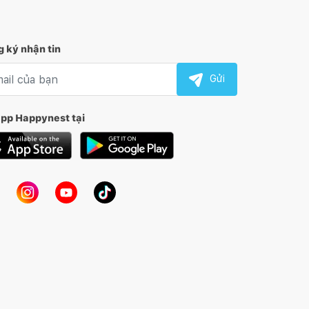
 ký nhận tin
l nhận tin
Gửi
app Happynest tại