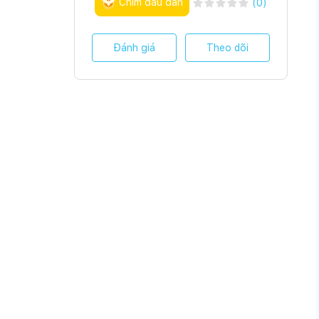
Chim đầu đàn
(
0
)
Đánh giá
Theo dõi