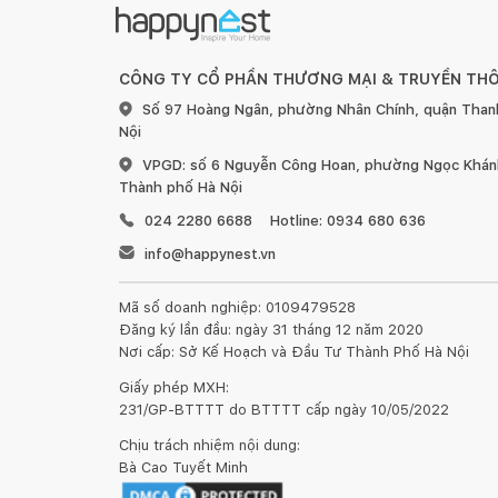
CÔNG TY CỔ PHẦN THƯƠNG MẠI & TRUYỀN TH
Số 97 Hoàng Ngân, phường Nhân Chính, quận Than
Nội
VPGD: số 6 Nguyễn Công Hoan, phường Ngọc Khánh
Thành phố Hà Nội
024 2280 6688
Hotline: 0934 680 636
info@happynest.vn
Mã số doanh nghiệp: 0109479528
Đăng ký lần đầu: ngày 31 tháng 12 năm 2020
Nơi cấp: Sở Kế Hoạch và Đầu Tư Thành Phố Hà Nội
Giấy phép MXH:
231/GP-BTTTT do BTTTT cấp ngày 10/05/2022
Chịu trách nhiệm nội dung:
Bà Cao Tuyết Minh