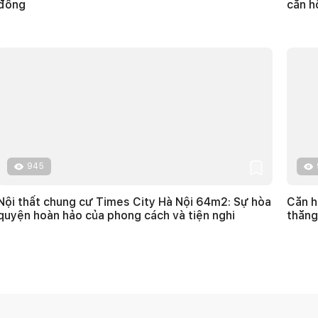
đồng
căn h
945
Nội thất chung cư Times City Hà Nội 64m2: Sự hòa
Căn h
quyện hoàn hảo của phong cách và tiện nghi
thăng