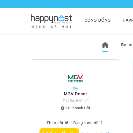
CỘNG ĐỒNG
HAP
M
Ạ
N
G
X
Ã
H
Ộ
I
Bài vi
MGV Decor
Tư vấn, thiết kế
213 Khánh Hội
Theo dõi
16
Đang theo dõi
1