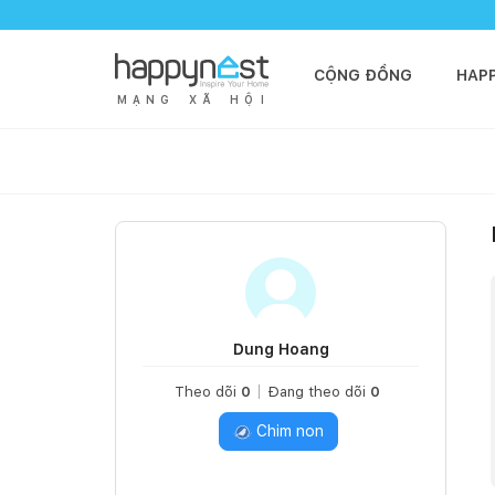
CỘNG ĐỒNG
HAP
M
Ạ
N
G
X
Ã
H
Ộ
I
Dung Hoang
Theo dõi
0
Đang theo dõi
0
Chim non