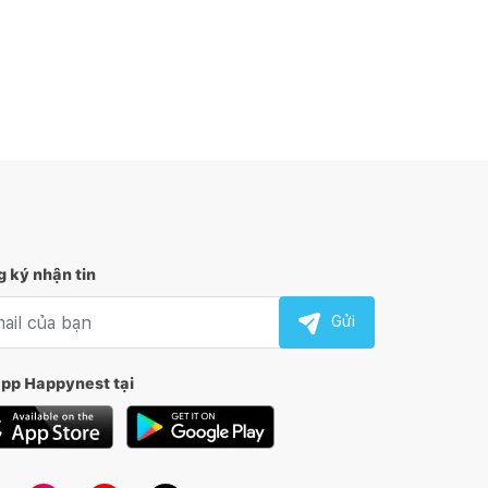
 ký nhận tin
l nhận tin
Gửi
app Happynest tại