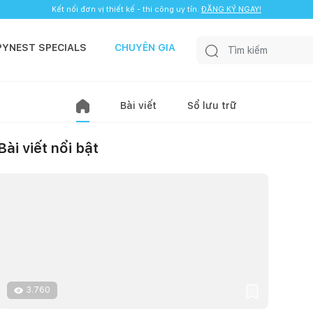
Kết nối đơn vị thiết kế - thi công uy tín.
ĐĂNG KÝ NGAY!
PYNEST SPECIALS
CHUYÊN GIA
Bài viết
Sổ lưu trữ
Bài viết nổi bật
3.760