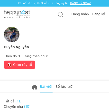
Kết nối đơn vị thiết kế - thi công uy tín.
ĐĂNG KÝ NGAY!
Đăng nhập
Đăng ký
M
Ạ
N
G
X
Ã
H
Ộ
I
Huyền Nguyễn
Theo dõi
1
Đang theo dõi
0
Chim xây tổ
Bài viết
Sổ lưu trữ
Tất cả
(
11
)
Chuyện nhà
(
10
)