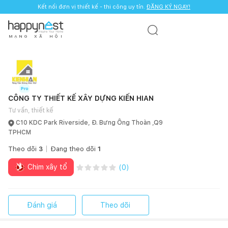
Kết nối đơn vị thiết kế - thi công uy tín.
ĐĂNG KÝ NGAY!
M
Ạ
N
G
X
Ã
H
Ộ
I
CÔNG TY THIẾT KẾ XÂY DỰNG KIẾN HIAN
Tư vấn, thiết kế
C10 KDC Park Riverside, Đ. Bưng Ông Thoàn ,Q9
TPHCM
Theo dõi
3
Đang theo dõi
1
Chim xây tổ
(
0
)
Đánh giá
Theo dõi