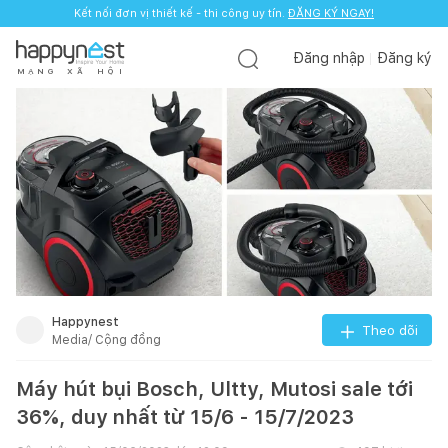
Kết nối đơn vị thiết kế - thi công uy tín.
ĐĂNG KÝ NGAY!
Đăng nhập
Đăng ký
M
Ạ
N
G
X
Ã
H
Ộ
I
Happynest
Theo dõi
Media/ Cộng đồng
Máy hút bụi Bosch, Ultty, Mutosi sale tới
36%, duy nhất từ 15/6 - 15/7/2023