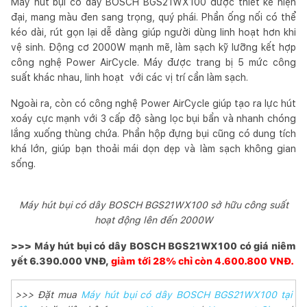
Máy hút bụi có dây BOSCH BGS21WX100 được thiết kế hiện
đại, mang màu đen sang trọng, quý phái. Phần ống nối có thể
kéo dài, rút gọn lại dễ dàng giúp người dùng linh hoạt hơn khi
vệ sinh. Động cơ 2000W mạnh mẽ, làm sạch kỹ lưỡng kết hợp
công nghệ Power AirCycle. Máy được trang bị 5 mức công
suất khác nhau, linh hoạt với các vị trí cần làm sạch.
Ngoài ra, còn có công nghệ Power AirCycle giúp tạo ra lực hút
xoáy cực mạnh với 3 cấp độ sàng lọc bụi bẩn và nhanh chóng
lắng xuống thùng chứa. Phần hộp đựng bụi cũng có dung tích
khá lớn, giúp bạn thoải mái dọn dẹp và làm sạch không gian
sống.
Máy hút bụi có dây BOSCH BGS21WX100 sở hữu công suất
hoạt động lên đến 2000W
>>> Máy hút bụi có dây BOSCH BGS21WX100 có giá niêm
yết 6.390.000 VNĐ,
giảm tới 28% chỉ còn 4.600.800 VNĐ.
>>> Đặt mua
Máy hút bụi có dây BOSCH BGS21WX100 tại