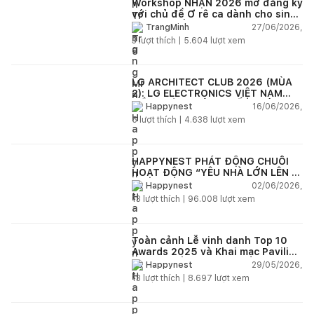
Workshop NHẬN 2026 mở đăng ký
với chủ đề Ơ rê ca dành cho sinh
viên và kiến trúc sư trẻ Việt Nam
27/06/2026,
TrangMinh
3
lượt thích |
5.604
lượt xem
LG ARCHITECT CLUB 2026 (MÙA
2): LG ELECTRONICS VIỆT NAM
ĐỒNG HÀNH CÙNG KIẾN TRÚC SƯ
16/06/2026,
Happynest
KIẾN TẠO KHÔNG GIAN SỐNG HIỆN
5
lượt thích |
4.638
lượt xem
ĐẠI
HAPPYNEST PHÁT ĐỘNG CHUỖI
HOẠT ĐỘNG “YÊU NHÀ LỚN LÊN -
HAPPYNEST GROWING HOME”
02/06/2026,
Happynest
13
lượt thích |
96.008
lượt xem
Toàn cảnh Lễ vinh danh Top 10
Awards 2025 và Khai mạc Pavilion
“Dong buồm”
29/05/2026,
Happynest
13
lượt thích |
8.697
lượt xem