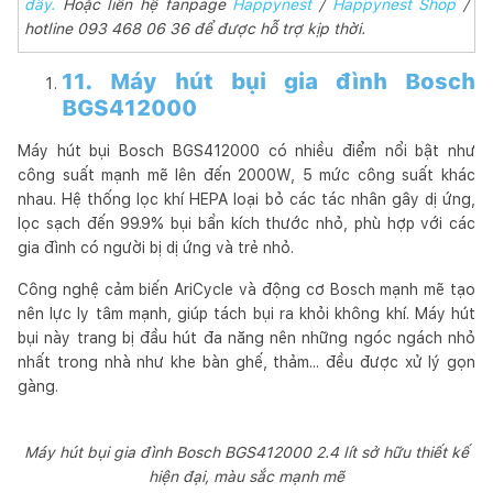
đây.
Hoặc liên hệ fanpage
Happynest
/
Happynest Shop
/
hotline 093 468 06 36 để được hỗ trợ kịp thời.
11. Máy hút bụi gia đình Bosch
BGS412000
Máy hút bụi Bosch BGS412000 có nhiều điểm nổi bật như
công suất mạnh mẽ lên đến 2000W, 5 mức công suất khác
nhau. Hệ thống lọc khí HEPA loại bỏ các tác nhân gây dị ứng,
lọc sạch đến 99.9% bụi bẩn kích thước nhỏ, phù hợp với các
gia đình có người bị dị ứng và trẻ nhỏ.
Công nghệ cảm biến AriCycle và động cơ Bosch mạnh mẽ tạo
nên lực ly tâm mạnh, giúp tách bụi ra khỏi không khí. Máy hút
bụi này trang bị đầu hút đa năng nên những ngóc ngách nhỏ
nhất trong nhà như khe bàn ghế, thảm... đều được xử lý gọn
gàng.
Máy hút bụi gia đình Bosch BGS412000 2.4 lít sở hữu thiết kế
hiện đại, màu sắc mạnh mẽ