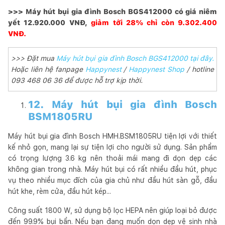
>>> Máy hút bụi gia đình Bosch BGS412000 có giá niêm
yết 12.920.000 VNĐ,
giảm tới 28% chỉ còn 9.302.400
VNĐ.
>>> Đặt mua
Máy hút bụi gia đình Bosch BGS412000 tại đây.
Hoặc liên hệ fanpage
Happynest
/
Happynest Shop
/ hotline
093 468 06 36 để được hỗ trợ kịp thời.
12. Máy hút bụi gia đình Bosch
BSM1805RU
Máy hút bụi gia đình Bosch HMH.BSM1805RU tiện lợi với thiết
kế nhỏ gọn, mang lại sự tiện lợi cho người sử dụng. Sản phẩm
có trọng lượng 3.6 kg nên thoải mái mang đi dọn dẹp các
không gian trong nhà. Máy hút bụi có rất nhiều đầu hút, phục
vụ theo nhiều mục đích của gia chủ như đầu hút sàn gỗ, đầu
hút khe, rèm cửa, đầu hút kép...
Công suất 1800 W, sử dụng bộ lọc HEPA nên giúp loại bỏ được
đến 99.9% bụi bẩn. Nếu bạn đang muốn dọn dẹp vệ sinh nhà