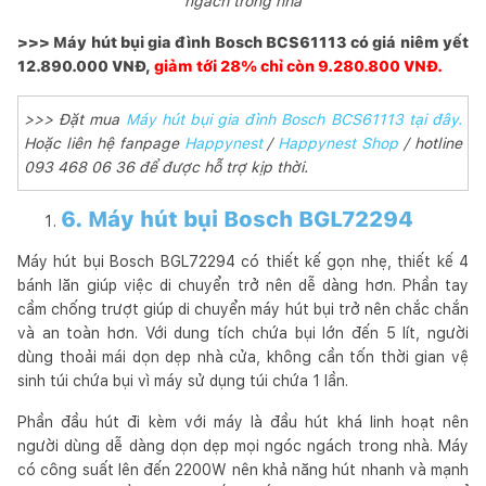
ngách trong nhà
>>> Máy hút bụi gia đình Bosch BCS61113 có giá niêm yết
12.890.000 VNĐ,
giảm tới 28% chỉ còn 9.280.800 VNĐ.
>>> Đặt mua
Máy hút bụi gia đình Bosch BCS61113 tại đây.
Hoặc liên hệ fanpage
Happynest
/
Happynest Shop
/ hotline
093 468 06 36 để được hỗ trợ kịp thời.
6. Máy hút bụi Bosch BGL72294
Máy hút bụi Bosch BGL72294 có thiết kế gọn nhẹ, thiết kế 4
bánh lăn giúp việc di chuyển trở nên dễ dàng hơn. Phần tay
cầm chống trượt giúp di chuyển máy hút bụi trở nên chắc chắn
và an toàn hơn. Với dung tích chứa bụi lớn đến 5 lít, người
dùng thoải mái dọn dẹp nhà cửa, không cần tốn thời gian vệ
sinh túi chứa bụi vì máy sử dụng túi chứa 1 lần.
Phần đầu hút đi kèm với máy là đầu hút khá linh hoạt nên
người dùng dễ dàng dọn dẹp mọi ngóc ngách trong nhà. Máy
có công suất lên đến 2200W nên khả năng hút nhanh và mạnh