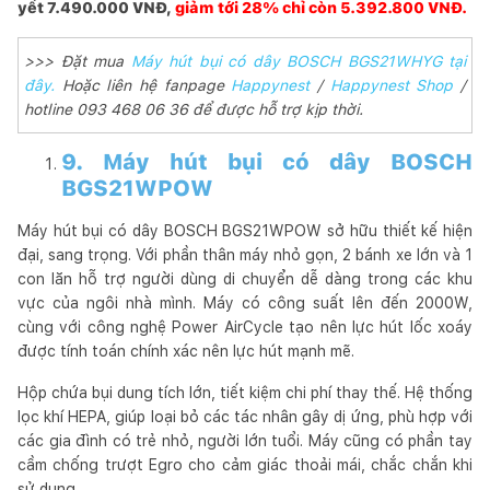
yết 7.490.000 VNĐ,
giảm tới 28% chỉ còn 5.392.800 VNĐ.
>>> Đặt mua
Máy hút bụi có dây BOSCH BGS21WHYG tại
đây.
Hoặc liên hệ fanpage
Happynest
/
Happynest Shop
/
hotline 093 468 06 36 để được hỗ trợ kịp thời.
9. Máy hút bụi có dây BOSCH
BGS21WPOW
Máy hút bụi có dây BOSCH BGS21WPOW sở hữu thiết kế hiện
đại, sang trọng. Với phần thân máy nhỏ gọn, 2 bánh xe lớn và 1
con lăn hỗ trợ người dùng di chuyển dễ dàng trong các khu
vực của ngôi nhà mình. Máy có công suất lên đến 2000W,
cùng với công nghệ Power AirCycle tạo nên lực hút lốc xoáy
được tính toán chính xác nên lực hút mạnh mẽ.
Hộp chứa bụi dung tích lớn, tiết kiệm chi phí thay thế. Hệ thống
lọc khí HEPA, giúp loại bỏ các tác nhân gây dị ứng, phù hợp với
các gia đình có trẻ nhỏ, người lớn tuổi. Máy cũng có phần tay
cầm chống trượt Egro cho cảm giác thoải mái, chắc chắn khi
sử dụng.