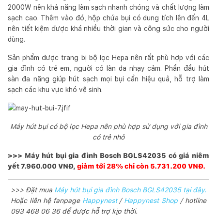
2000W nên khả năng làm sạch nhanh chóng và chất lượng làm
sạch cao. Thêm vào đó, hộp chứa bụi có dung tích lên đến 4L
nên tiết kiệm được khá nhiều thời gian và công sức cho người
dùng.
Sản phẩm được trang bị bộ lọc Hepa nên rất phù hợp với các
gia đình có trẻ em, người có làn da nhạy cảm. Phần đầu hút
sàn đa năng giúp hút sạch mọi bụi cẩn hiệu quả, hỗ trợ làm
sạch các khu vực khó vệ sinh.
Máy hút bụi có bộ lọc Hepa nên phù hợp sử dụng với gia đình
có trẻ nhỏ
>>> Máy hút bụi gia đình Bosch BGLS42035 có giá niêm
yết 7.960.000 VNĐ,
giảm tới 28% chỉ còn 5.731.200 VNĐ.
>>> Đặt mua
Máy hút bụi gia đình Bosch BGLS42035 tại đây.
Hoặc liên hệ fanpage
Happynest
/
Happynest Shop
/ hotline
093 468 06 36 để được hỗ trợ kịp thời.