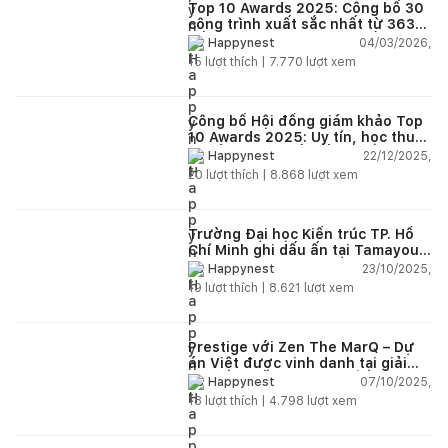
Top 10 Awards 2025: Công bố 30
công trình xuất sắc nhất từ 363
đồ án dự thi trên toàn quốc
04/03/2026,
Happynest
15
lượt thích |
7.770
lượt xem
Công bố Hội đồng giám khảo Top
10 Awards 2025: Uy tín, học thuật
và tầm nhìn thiết kế mới
22/12/2025,
Happynest
20
lượt thích |
8.868
lượt xem
Trường Đại học Kiến trúc TP. Hồ
Chí Minh ghi dấu ấn tại Tamayouz
Awards for Excellence 2024
23/10/2025,
Happynest
19
lượt thích |
8.621
lượt xem
Prestige với Zen The MarQ – Dự
án Việt được vinh danh tại giải
thưởng kiến trúc châu Á 2025
07/10/2025,
Happynest
18
lượt thích |
4.798
lượt xem