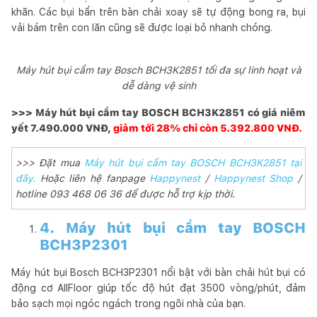
khăn. Các bụi bẩn trên bàn chải xoay sẽ tự động bong ra, bụi
vải bám trên con lăn cũng sẽ được loại bỏ nhanh chóng.
Máy hút bụi cầm tay Bosch BCH3K2851 tối đa sự linh hoạt và
dễ dàng vệ sinh
>>> Máy hút bụi cầm tay BOSCH BCH3K2851 có giá niêm
yết 7.490.000 VNĐ,
giảm tới 28% chỉ còn 5.392.800 VNĐ.
>>> Đặt mua
Máy hút bụi cầm tay BOSCH BCH3K2851 tại
đây.
Hoặc liên hệ fanpage
Happynest
/
Happynest Shop
/
hotline 093 468 06 36 để được hỗ trợ kịp thời.
4. Máy hút bụi cầm tay BOSCH
BCH3P2301
Máy hút bụi Bosch BCH3P2301 nổi bật với bàn chải hút bụi có
động cơ AllFloor giúp tốc độ hút đạt 3500 vòng/phút, đảm
bảo sạch mọi ngóc ngách trong ngôi nhà của bạn.