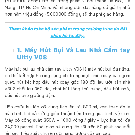
(5.000.000 đồng) trở lên trong phạm vi nội thành Hà Nội, Đà
Nẵng, TP. Hồ Chí Minh. Với những đơn đặt hàng có giá trị nhỏ
hơn năm triệu đồng (5.000.000 đồng), sẽ thu phí giao hàng.
Tham khảo toàn bộ sản phẩm trong chương trình ưu đãi
chào hè tại đây.
1. Máy Hút Bụi Và Lau Nhà Cầm tay
Ultty V08
Máy hút bụi lau nhà cầm tay Ultty V08 là máy hút bụi đa năng,
có thể kết hợp 6 công dụng chỉ trong một chiếc máy bao gồm
quét, hút kết hợp đầu hút xoay góc 180 độ, lau ướt sàn nhà
với 2 chổi lau 360 độ, chải hút lông thú cưng, đầu hút nhỏ,
đầu hút cho giường đệm...
Hộp chứa bụi lớn với dung tích lên tới 800 ml, kèm theo đó là
màn hình led cảm ứng giúp thuận tiện trong quá trình vệ sinh.
Máy có công suất 350W – 1600 vòng / giây – Lực hút tối đa
24,000 pascal. Thời gian sử dụng lên tới trên 50 phút cho mỗi
lần sạc, hiệu suất chuyển đổi năng lượng của pin cao.