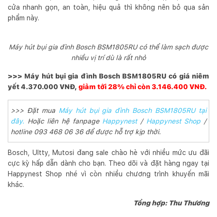
cửa nhanh gọn, an toàn, hiệu quả thì không nên bỏ qua sản
phẩm này.
Máy hút bụi gia đình Bosch BSM1805RU có thể làm sạch được
nhiều vị trí dù là rất nhỏ
>>> Máy hút bụi gia đình Bosch BSM1805RU có giá niêm
yết 4.370.000 VNĐ,
giảm tới 28% chỉ còn 3.146.400 VNĐ.
>>> Đặt mua
Máy hút bụi gia đình Bosch BSM1805RU tại
đây.
Hoặc liên hệ fanpage
Happynest
/
Happynest Shop
/
hotline 093 468 06 36 để được hỗ trợ kịp thời.
Bosch, Ultty, Mutosi đang sale chào hè với nhiều mức ưu đãi
cực kỳ hấp dẫn dành cho bạn. Theo dõi và đặt hàng ngay tại
Happynest Shop nhé vì còn nhiều chương trình khuyến mãi
khác.
Tổng hợp: Thu Thương