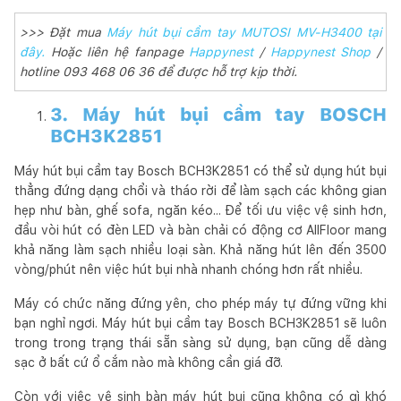
>>> Đặt mua
Máy hút bụi cầm tay MUTOSI MV-H3400 tại
đây.
Hoặc liên hệ fanpage
Happynest
/
Happynest Shop
/
hotline 093 468 06 36 để được hỗ trợ kịp thời.
3. Máy hút bụi cầm tay BOSCH
BCH3K2851
Máy hút bụi cầm tay Bosch BCH3K2851 có thể sử dụng hút bụi
thẳng đứng dạng chổi và tháo rời để làm sạch các không gian
hẹp như bàn, ghế sofa, ngăn kéo... Để tối ưu việc vệ sinh hơn,
đầu vòi hút có đèn LED và bàn chải có động cơ AllFloor mang
khả năng làm sạch nhiều loại sàn. Khả năng hút lên đến 3500
vòng/phút nên việc hút bụi nhà nhanh chóng hơn rất nhiều.
Máy có chức năng đứng yên, cho phép máy tự đứng vững khi
bạn nghỉ ngơi. Máy hút bụi cầm tay Bosch BCH3K2851 sẽ luôn
trong trong trạng thái sẵn sàng sử dụng, bạn cũng dễ dàng
sạc ở bất cứ ổ cắm nào mà không cần giá đỡ.
Còn với việc vệ sinh bàn máy hút bụi cũng không có gì khó