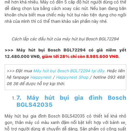
mẽ hơn khá nhiều. Máy có đến 5 cấp độ hút người dùng có thể
dễ dàng chọn lựa bằng cách xoay các nút. Nếu bạn đang băn
khoăn chưa biết mua chiếc máy hút bụi nào tiện dụng cho ngôi
nhà của mình thì có thể tham khảo sản phẩm này nhé.
Cách lắp các đầu hút của máy hút bụi Bosch BGL72294
>>> Máy hút bụi Bosch BGL72294 có giá niêm yết
12.480.000 VNĐ,
giảm tới 28% chỉ còn 8.985.600 VNĐ.
>>> Đặt mua
Máy hút bụi Bosch BGL72294 tại đây.
Hoặc liên
hệ fanpage
Happynest
/
Happynest Shop
/ hotline 093 468
06 36 để được hỗ trợ kịp thời.
7. Máy hút bụi gia đình Bosch
BGLS42035
Máy hút bụi gia đình Bosch BGLS42035 có thiết kế khá nhỏ
gọn, thân máy có màu xanh đậm nổi bật kết hợp với bánh xe,
hỗ trợ người dùng di chuyển dễ dàng. Sản phẩm có công suất