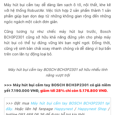
Máy hút bụi cầm tay dễ dàng làm sạch ô tô, nội thất, khe kẽ
với hệ thống RobustAir. Việc tích hợp 2 sản phẩm thành 1 sản
phẩm giúp bạn dọn dẹp từ những không gian rộng đến những
ngóc ngách một cách đơn giản.
Cũng tương tự như chiếc máy hút bụi trước, Bosch
BCH3P2301 cũng sở hữu khả năng đứng yên cho phép máy
hút bụi có thể tự đứng vững khi bạn nghỉ ngơi. Đồng thời,
cũng vệ sinh bàn chải xoay nhanh chóng và dễ dàng vì bụi bẩn
trên con lăn tự động loại bỏ.
Máy hút bụi cầm tay BOSCH BCH3P2301 sở hữu nhiều tính
năng vượt trội
>>> Máy hút bụi cầm tay BOSCH BCH3P2301 có giá niêm
yết 7.190.000 VNĐ,
giảm tới 28% chỉ còn 5.176.800 VNĐ.
>>> Đặt mua
Máy hút bụi cầm tay BOSCH BCH3P2301 tại
đây.
Hoặc liên hệ fanpage
Happynest
/
Happynest Shop
/
hotline 093 468 06 36 để được hỗ trợ kịp thời.