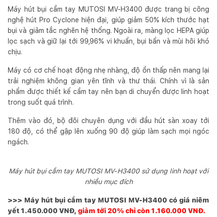
Máy hút bụi cầm tay MUTOSI MV-H3400 được trang bị công
nghệ hút Pro Cyclone hiện đại, giúp giảm 50% kích thước hạt
bụi và giảm tắc nghẽn hệ thống. Ngoài ra, màng lọc HEPA giúp
lọc sạch và giữ lại tới 99,96% vi khuẩn, bụi bẩn và mùi hôi khó
chịu.
Máy có cơ chế hoạt động nhẹ nhàng, độ ồn thấp nên mang lại
trải nghiệm không gian yên tĩnh và thư thái. Chính vì là sản
phẩm được thiết kế cầm tay nên bạn di chuyển được linh hoạt
trong suốt quá trình.
Thêm vào đó, bộ đôi chuyên dụng với đầu hút sàn xoay tới
180 độ, có thể gập lên xuống 90 độ giúp làm sạch mọi ngóc
ngách.
Máy hút bụi cầm tay MUTOSI MV-H3400 sử dụng linh hoạt với
nhiều mục đích
>>> Máy hút bụi cầm tay MUTOSI MV-H3400 có giá niêm
yết 1.450.000 VNĐ,
giảm tới 20% chỉ còn 1.160.000 VNĐ.