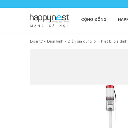
CỘNG ĐỒNG
HAP
M
Ạ
N
G
X
Ã
H
Ộ
I
Điện tử - Điện lạnh - Điện gia dụng
Thiết bị gia đình