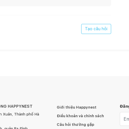
Tạo câu hỏi
 khuẩn, bụi bẩn, kể cả các hạt bụi mịn trên màng, ngăn bụi
ÔNG HAPPYNEST
Đăng
Giới thiệu Happynest
này giúp làm giảm nguy cơ của các tác nhân gây dị ứng,
h Xuân, Thành phố Hà
Emai
Điều khoản và chính sách
Câu hỏi thường gặp
, quận Ba Đình,