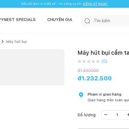
Kết nối đơn vị thiết kế - thi công uy tín.
ĐĂNG KÝ NGAY!
PYNEST SPECIALS
CHUYÊN GIA
Máy hút bụi
Máy hút bụi cầm 
(
0
)
đ
1.450.000
đ
1.232.500
Phạm vi giao hàng
Giao hàng trên toàn qu
Số lượng