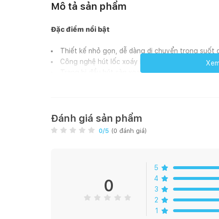
Mô tả sản phẩm
Đặc điểm nổi bật
Thiết kế nhỏ gọn, dễ dàng di chuyển trong suốt q
Công nghệ hút lốc xoáy Pro Cyclone hiện đại giú
Xem 
Trang bị đầu hút sàn xoay tới 180 độ với đầu hú
Màng lọc HEPA giúp lọc sạch bụi bẩn, kể cả các h
Độ ồn thấp, hoạt động êm ái, mang lại không gia
Công nghệ hút lốc xoáy Pro Cyclone hiện đại
Đánh giá sản phẩm
0
/5
(
0
đánh giá)
Máy hút bụi cầm tay Mutosi MV-H3400 được trang bị
tăng hiệu quả nén bụi, làm giảm 50% kích thước hạt
khả năng chứa bụi của hộp chứa. Ngoài ra, công ng
5
nhiệt độ quá cao, làm tăng độ bền của máy trong qu
4
0
3
2
1