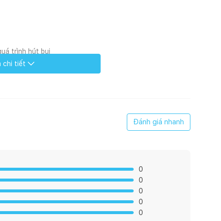
uá trình hút bụi
p nén giữ bụi
chi tiết
t khe nhỏ gọn
ạt bụi mịn
n yên tĩnh
Đánh giá nhanh
 công nghệ hút lốc xoáy Pro Cyclone hiện đại, giúp gia
 bụi và giảm tắc nghẽn hệ thống. Nhờ đó có thể gia tăng
hệ hút này còn giúp bảo vệ máy nhờ chế độ tự ngắt khi
0
á trình hoạt động.
0
0
0
0