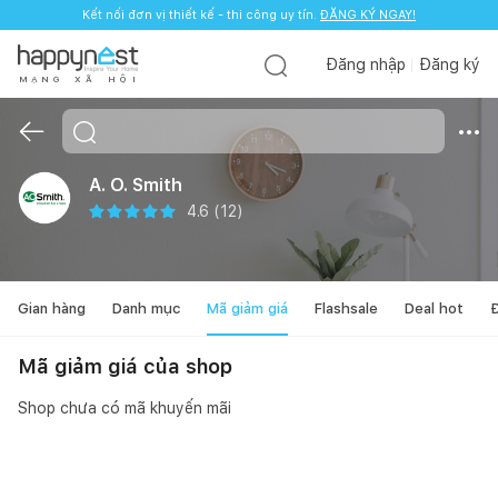
Kết nối đơn vị thiết kế - thi công uy tín.
ĐĂNG KÝ NGAY!
Đăng nhập
Đăng ký
M
Ạ
N
G
X
Ã
H
Ộ
I
A. O. Smith
4.6
(
12
)
Gian hàng
Danh mục
Mã giảm giá
Flashsale
Deal hot
Đ
Mã giảm giá của shop
Shop chưa có mã khuyến mãi