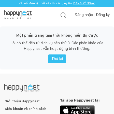
Kết nối đơn vị thiết kế - thi công uy tín.
ĐĂNG KÝ NGAY!
Đăng nhập
Đăng ký
M
Ạ
N
G
X
Ã
H
Ộ
I
Một phần trang tạm thời không hiển thị được
Lỗi có thể đến từ dịch vụ bên thứ 3. Các phần khác của
Happynest vẫn hoạt động bình thường.
Thử lại
Tải app Happynest tại
Giới thiệu Happynest
Điều khoản và chính sách