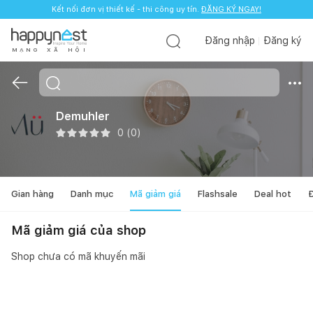
Kết nối đơn vị thiết kế - thi công uy tín.
ĐĂNG KÝ NGAY!
Đăng nhập
Đăng ký
M
Ạ
N
G
X
Ã
H
Ộ
I
Demuhler
0
(
0
)
Gian hàng
Danh mục
Mã giảm giá
Flashsale
Deal hot
Đ
Mã giảm giá của shop
Shop chưa có mã khuyến mãi