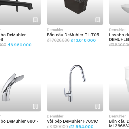
r
Demuhler
Demuhler
abo DeMuhler
Bồn cầu DeMuhler TL-T05
Lavabo d
5B
DEMUHLE
đ
17.020.000
đ13.616.000
000
đ6.960.000
đ
9.580.00
r
Demuhler
Demuhler
abo DeMuhler 8801-
Vòi bếp DeMuhler F7051C
Bồn cầu 
ML36683
đ
3.330.000
đ2.664.000