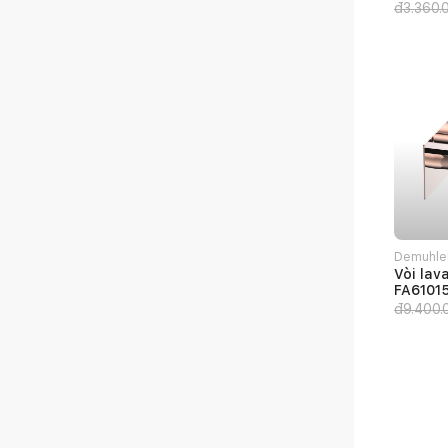
đ
3.360.
Demuhle
Vòi lav
FA6101
đ
9.400.