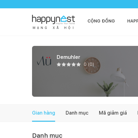
CỘNG ĐỒNG
HAP
M
Ạ
N
G
X
Ã
H
Ộ
I
Demuhler
0
(
0
)
Gian hàng
Danh mục
Mã giảm giá
Danh mục