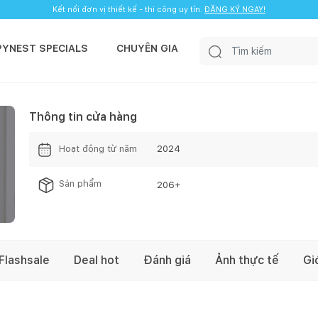
Kết nối đơn vị thiết kế - thi công uy tín.
ĐĂNG KÝ NGAY!
PYNEST SPECIALS
CHUYÊN GIA
Thông tin cửa hàng
Hoạt động từ năm
2024
Sản phẩm
206
+
Flashsale
Deal hot
Đánh giá
Ảnh thực tế
Gi