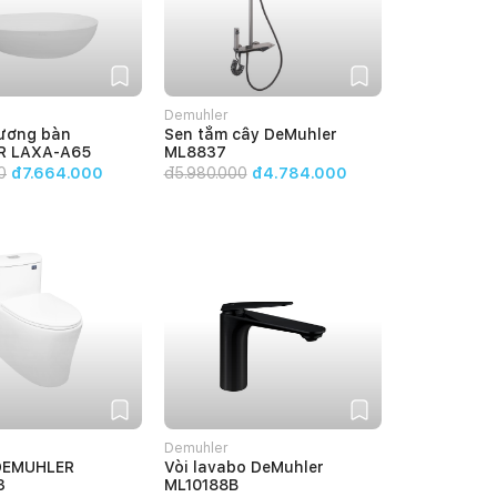
Demuhler
ương bàn
Sen tắm cây DeMuhler
R LAXA-A65
ML8837
0
đ7.664.000
đ
5.980.000
đ4.784.000
Demuhler
DEMUHLER
Vòi lavabo DeMuhler
3
ML10188B