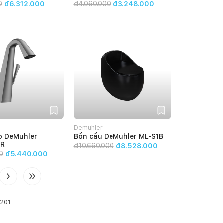
0
đ6.312.000
đ
4.060.000
đ3.248.000
Demuhler
o DeMuhler
Bồn cầu DeMuhler ML-S1B
GR
đ
10.660.000
đ8.528.000
0
đ5.440.000
201