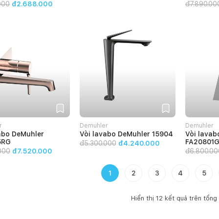
000
đ2.688.000
đ
7.890.00
r
Demuhler
Demuhler
abo DeMuhler
Vòi lavabo DeMuhler 15904
Vòi lavab
5RG
FA20801
đ
5.300.000
đ4.240.000
000
đ7.520.000
đ
6.800.00
1
2
3
4
5
Hiển thị
12
kết quả trên tổng