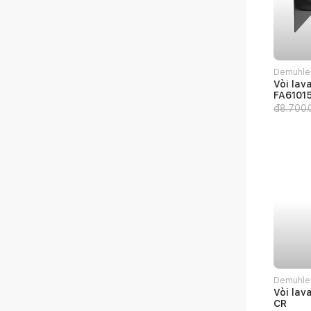
Demuhle
Vòi lav
FA6101
đ
8.700.
Demuhle
Vòi lav
CR