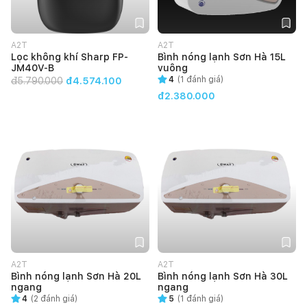
A2T
A2T
Lọc không khí Sharp FP-
Bình nóng lạnh Sơn Hà 15L
JM40V-B
vuông
4
(
1
đánh giá)
đ
5.790.000
đ4.574.100
đ2.380.000
A2T
A2T
Bình nóng lạnh Sơn Hà 20L
Bình nóng lạnh Sơn Hà 30L
ngang
ngang
4
(
2
đánh giá)
5
(
1
đánh giá)