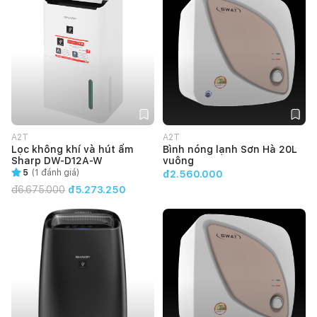
A2T
A2T
Lọc không khí và hút ẩm
Bình nóng lạnh Sơn Hà 20L
Sharp DW-D12A-W
vuông
5
(
1
đánh giá)
đ2.560.000
đ
6.675.000
đ5.273.250