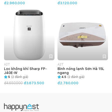
đ2.960.000
đ3.120.000
A2T
A2T
Lọc không khí Sharp FP-
Bình nóng lạnh Sơn Hà 15L
J40E-W
ngang
5
(
2
đánh giá)
4.5
(
2
đánh giá)
đ
4.650.000
đ3.673.500
đ2.780.000