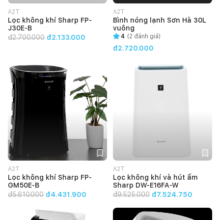
A2T
A2T
Lọc không khí Sharp FP-
Bình nóng lạnh Sơn Hà 30L
J30E-B
vuông
4
(
2
đánh giá)
đ
2.700.000
đ2.133.000
đ2.720.000
A2T
A2T
Lọc không khí Sharp FP-
Lọc không khí và hút ẩm
GM50E-B
Sharp DW-E16FA-W
đ
5.610.000
đ4.431.900
đ
9.525.000
đ7.524.750