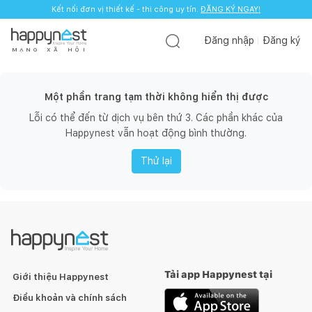
Kết nối đơn vị thiết kế - thi công uy tín.
ĐĂNG KÝ NGAY!
Đăng nhập
Đăng ký
M
Ạ
N
G
X
Ã
H
Ộ
I
Một phần trang tạm thời không hiển thị được
Lỗi có thể đến từ dịch vụ bên thứ 3. Các phần khác của
Happynest vẫn hoạt động bình thường.
Thử lại
Tải app Happynest tại
Giới thiệu Happynest
Điều khoản và chính sách