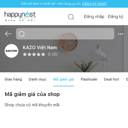
Kết nối đơn vị thiết kế - thi công uy tín.
ĐĂNG KÝ NGAY!
Đăng nhập
Đăng ký
M
Ạ
N
G
X
Ã
H
Ộ
I
KAZO Việt Nam
0
(
0
)
Gian hàng
Danh mục
Mã giảm giá
Flashsale
Deal hot
Đ
Mã giảm giá của shop
Shop chưa có mã khuyến mãi