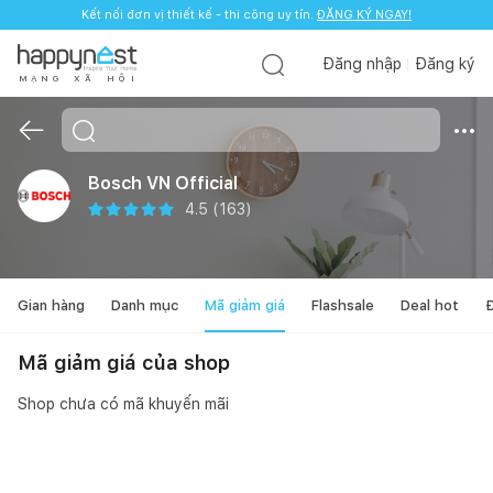
Kết nối đơn vị thiết kế - thi công uy tín.
ĐĂNG KÝ NGAY!
Đăng nhập
Đăng ký
M
Ạ
N
G
X
Ã
H
Ộ
I
Bosch VN Official
4.5
(
163
)
Gian hàng
Danh mục
Mã giảm giá
Flashsale
Deal hot
Đ
Mã giảm giá của shop
Shop chưa có mã khuyến mãi