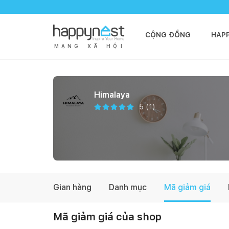
CỘNG ĐỒNG
HAP
M
Ạ
N
G
X
Ã
H
Ộ
I
Himalaya
5
(
1
)
Gian hàng
Danh mục
Mã giảm giá
Mã giảm giá của shop