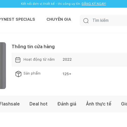
Kết nối đơn vị thiết kế - thi công uy tín.
ĐĂNG KÝ NGAY!
PYNEST SPECIALS
CHUYÊN GIA
Thông tin cửa hàng
Hoạt động từ năm
2022
Sản phẩm
125
+
Flashsale
Deal hot
Đánh giá
Ảnh thực tế
Gi