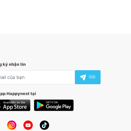
 ký nhận tin
l nhận tin
Gửi
app Happynest tại