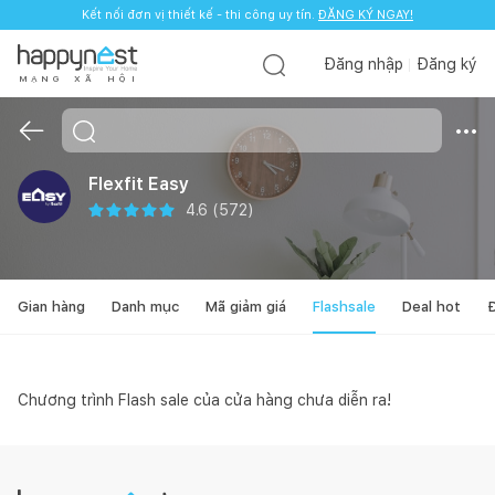
Kết nối đơn vị thiết kế - thi công uy tín.
Kết nối đơn vị thiết kế - thi công uy tín.
ĐĂNG KÝ NGAY!
ĐĂNG KÝ NGAY!
Đăng nhập
Đăng ký
M
Ạ
N
G
X
Ã
H
Ộ
I
Flexfit Easy
4.6
(
572
)
Gian hàng
Danh mục
Mã giảm giá
Flashsale
Deal hot
Đ
Chương trình Flash sale của cửa hàng chưa diễn ra!