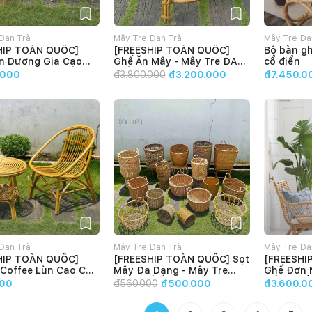
Đan Trà
Mây Tre Đan Trà
Mây Tre Đa
HIP TOÀN QUỐC]
[FREESHIP TOÀN QUỐC]
Bộ bàn g
n Dương Gia Cao
Ghế Ăn Mây - Mây Tre ĐAN
cổ điển
Mây Tre ĐAN TRÀ
TRÀ
.000
đ
3.800.000
đ3.200.000
đ7.450.0
Đan Trà
Mây Tre Đan Trà
Mây Tre Đa
HIP TOÀN QUỐC]
[FREESHIP TOÀN QUỐC] Sọt
[FREESHI
 Coffee Lùn Cao Cấp
Mây Đa Dạng - Mây Tre
Ghế Đơn 
à
ĐAN TRÀ
Cấp, Ghế
00
đ
560.000
đ500.000
đ3.600.0
Điển - X
Tre ĐAN 