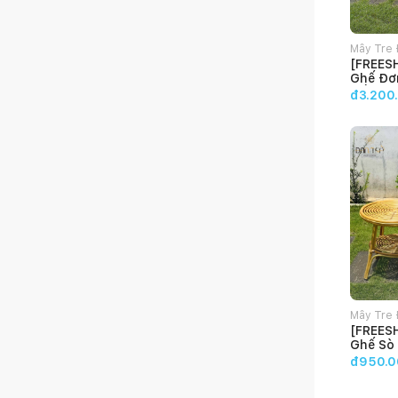
Mây Tre 
[FREES
Ghế Đơ
Cấp - 
đ3.200
Mây Tre 
[FREES
Ghế Sò
Đan Tr
đ950.0