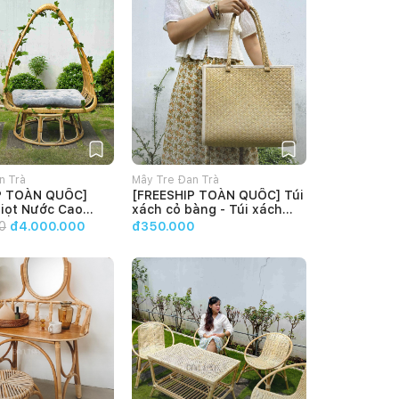
n Trà
Mây Tre Đan Trà
P TOÀN QUỐC]
[FREESHIP TOÀN QUỐC] Túi
Giọt Nước Cao
xách cỏ bàng - Túi xách
 Đu Check In -
thời trang
0
đ4.000.000
đ350.000
n Ghế Mây Tre