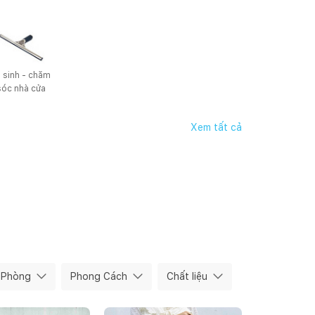
̣ sinh - chăm 
sóc nhà cửa
Xem tất cả
Happynest
5
/
37
Mai Mốc
6
/
37
Phòng
Phong Cách
Chất liệu