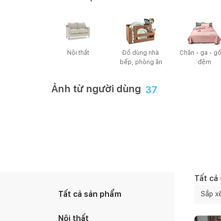
Nội thất
Đồ dùng nhà 
Chăn - ga - gối
bếp, phòng ăn
đệm
Ảnh từ người dùng
37
Happynest
1
/
37
Mai Mốc
2
/
Tất cả
Tất cả sản phẩm
Sắp x
Nội thất