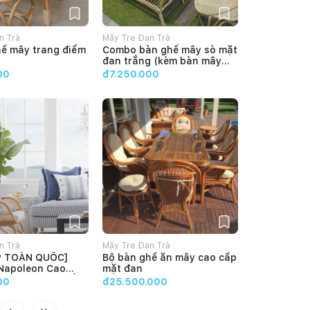
n Trà
Mây Tre Đan Trà
hế mây trang điểm
Combo bàn ghế mây sò mặt
đan trắng (kèm bàn mây
chữ nhật)
00
đ7.250.000
n Trà
Mây Tre Đan Trà
P TOÀN QUỐC]
Bộ bàn ghế ăn mây cao cấp
Napoleon Cao
mặt đan
 Mây Vintage Cổ
00
đ25.500.000
ưởng Bàn Ghế Mây
TRÀ