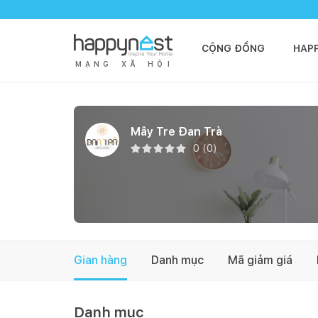
CỘNG ĐỒNG
HAP
M
Ạ
N
G
X
Ã
H
Ộ
I
Mây Tre Đan Trà
0
(
0
)
Gian hàng
Danh mục
Mã giảm giá
Danh mục