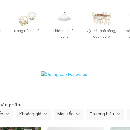
 - 
Trang trí nhà cửa
Thiết bị chiếu 
Nội thất nhà hàng, 
Vê
sáng
quán cafe
37
Happynest
3
/
37
Happynest
4
/
37
 sản phẩm
ếp
Khoảng giá
Màu sắc
Thương hiệu