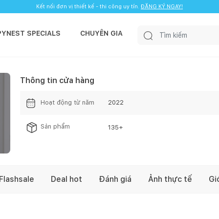
Kết nối đơn vị thiết kế - thi công uy tín.
ĐĂNG KÝ NGAY!
PYNEST SPECIALS
CHUYÊN GIA
Thông tin cửa hàng
Hoạt động từ năm
2022
Sản phẩm
135
+
Flashsale
Deal hot
Đánh giá
Ảnh thực tế
Gi