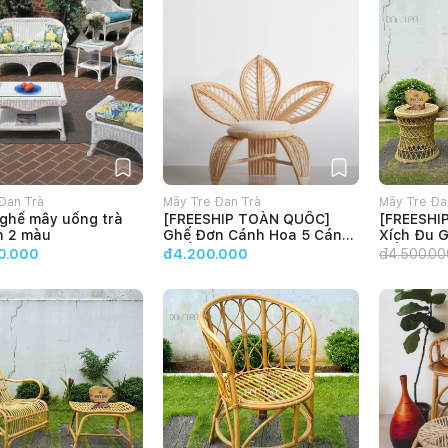
Đan Trà
Mây Tre Đan Trà
Mây Tre Đa
ghế mây uống trà
[FREESHIP TOÀN QUỐC]
[FREESHI
n 2 màu
Ghế Đơn Cánh Hoa 5 Cánh,
Xích Đu 
Ghế Đơn Check In -Xưởng
Cấp, Xích
0.000
đ4.200.000
đ
4.500.00
Bàn Ghế Mây Tre ĐAN TRÀ
Xưởng Bà
ĐAN TRÀ