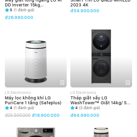
DD Inverter 15kg
2023 4K
F2515STGW (Trắng)
5
(
1
đánh giá)
đ54.900.000
đ26.990.000
LG Electronics
LG Electronics
Máy lọc không khí LG
Tháp giặt sấy LG
PuriCare 1 tầng (Safeplus)
WashTower™ Giặt 14kg/ Sấy
10kg Màu đen|WT1410NHB
4
(
1
đánh giá)
4
(
3
đánh giá)
đ
25.500.000
đ18.900.000
đ64.990.000