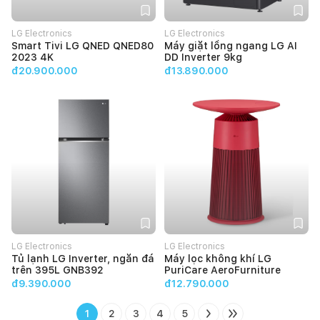
LG Electronics
LG Electronics
Smart Tivi LG QNED QNED80
Máy giặt lồng ngang LG AI
2023 4K
DD Inverter 9kg
đ20.900.000
đ13.890.000
LG Electronics
LG Electronics
Tủ lạnh LG Inverter, ngăn đá
Máy lọc không khí LG
trên 395L GNB392
PuriCare AeroFurniture
đ9.390.000
đ12.790.000
1
2
3
4
5