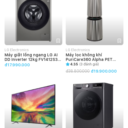
LG Electronics
LG Electronics
Máy giặt lồng ngang LG AI
Máy lọc không khí
DD Inverter 12kg FV1412S3B
PuriCare360 Alpha PET
(Màu Đen)
AS10GDBY0
4.35
(
3
đánh giá)
đ17.990.000
đ
38.800.000
đ19.900.000