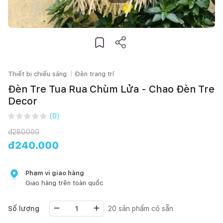
Thiết bị chiếu sáng
Đèn trang trí
Đèn Tre Tua Rua Chùm Lửa - Chao Đèn Tre
Decor
(
0
)
đ
280.000
đ
240.000
Phạm vi giao hàng
Giao hàng trên toàn quốc
Số lượng
20
sản phẩm có sẵn