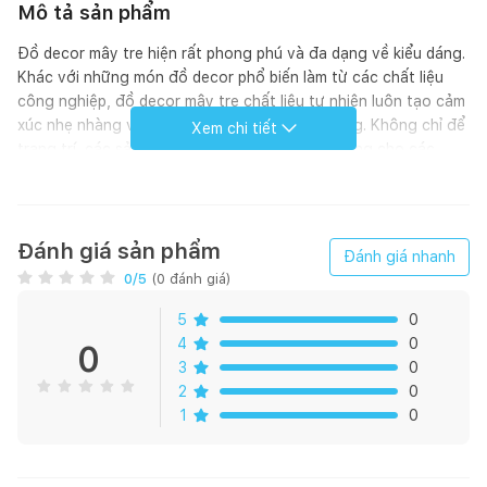
Mô tả sản phẩm
Đồ decor mây tre hiện rất phong phú và đa dạng về kiểu dáng.
Khác với những món đồ decor phổ biến làm từ các chất liệu
công nghiệp, đồ decor mây tre chất liệu tự nhiên luôn tạo cảm
xúc nhẹ nhàng và an nhiên cho không gian sống. Không chỉ để
Xem chi tiết
trang trí, các sản phẩm decor còn có thể sử dụng cho các
studio hay quán cafe.
Tạo ra một không gian tinh tế, điều đó chưa bao giờ thực sự
dễ dàng. Nhưng với đồ decor mây tre, bạn đã có thể đem đến
Đánh giá sản phẩm
Đánh giá nhanh
một cách bài trí có chiều sâu và níu lại cảm xúc ngày càng ít ỏi
0
/5
(
0
đánh giá)
trong kỷ nguyên kỹ thuật này.
5
0
10 LÝ DO NÊN CHỌN NỘI THẤT MÂY TRE TẠI ĐAN TRÀ
4
0
0
3
0
- Sản phẩm chất lượng cao nhất trên thị trường
2
0
1
0
- Độ bền cao, thời gian sử dụng lâu dài
- Lớp vỏ mây vẫn được giữ nguyên giúp sản phẩm cứng cáp và