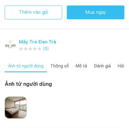
Thêm vào giỏ
Mua ngay
Mây Tre Đan Trà
(
0
)
Ảnh từ người dùng
Thông số
Mô tả
Đánh giá
Hỏi đ
Ảnh từ người dùng
Mai Mốc