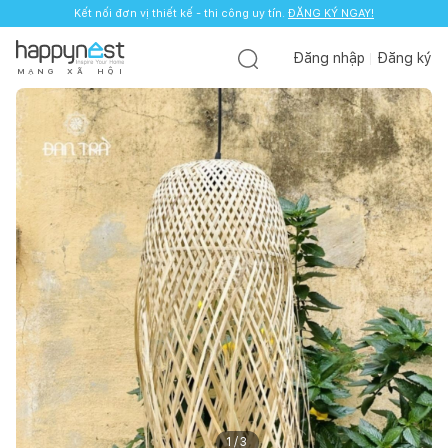
Kết nối đơn vị thiết kế - thi công uy tín.
ĐĂNG KÝ NGAY!
Đăng nhập
Đăng ký
M
Ạ
N
G
X
Ã
H
Ộ
I
1
/
3