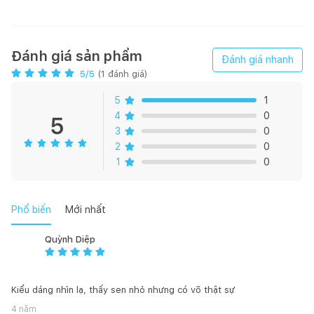
Đường kính:
25.5 mm
Áp lực nước:
0.05 - 0.75 MPa
Đánh giá sản phẩm
Đánh giá nhanh
Lưu ý:
Bao gồm gác sen, không bao gồm cút nối tường
5
/5
(
1
đánh giá)
Tính năng
5
1
4
0
5
Thiết kế sang trọng hiện đại
3
0
Công nghệ mát-xa sen tắm Comfort Wave
2
0
Lớp mạ bền vững với thời gian
1
0
Phổ biến
Mới nhất
Quỳnh Diệp
Kiểu dáng nhìn lạ, thấy sen nhỏ nhưng có võ thật sự
4 năm