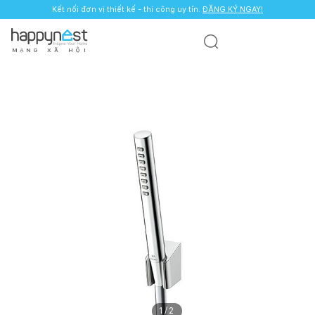
Kết nối đơn vị thiết kế - thi công uy tín.
ĐĂNG KÝ NGAY!
M
Ạ
N
G
X
Ã
H
Ộ
I
1
/
2