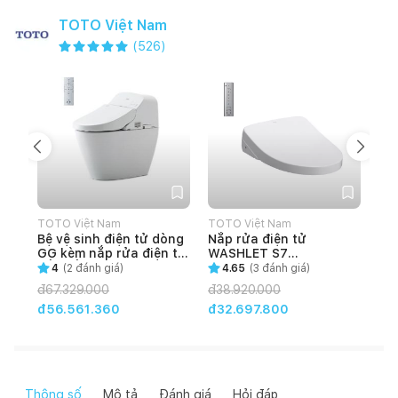
TOTO Việt Nam
(
526
)
TOTO Việt Nam
TOTO Việt Nam
TOT
Bệ vệ sinh điện tử dòng
Nắp rửa điện tử
Se
GG kèm nắp rửa điện tử
WASHLET S7
DM
bồn cầu
(TCF4911Z)
GH
4
(
2
đánh giá)
4.65
(
3
đánh giá)
C971/TCF9433A
đ
67.329.000
đ
38.920.000
đ
1
đ56.561.360
đ32.697.800
đ8
Thông số
Mô tả
Đánh giá
Hỏi đáp