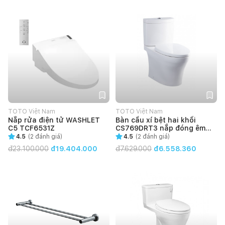
TOTO Việt Nam
TOTO Việt Nam
Nắp rửa điện tử WASHLET
Bàn cầu xí bệt hai khối
C5 TCF6531Z
CS769DRT3 nắp đóng êm
TC385VS
4.5
(
2
đánh giá)
4.5
(
2
đánh giá)
đ
23.100.000
đ19.404.000
đ
7.629.000
đ6.558.360