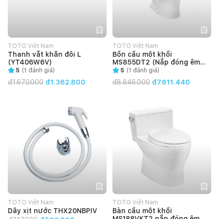
TOTO Việt Nam
TOTO Việt Nam
Thanh vắt khăn đôi L
Bồn cầu một khối
(YT406W6V)
MS855DT2 (Nắp đóng êm
TC393VS)
5
(
1
đánh giá)
5
(
1
đánh giá)
đ
1.670.000
đ1.362.800
đ
8.846.000
đ7.611.440
TOTO Việt Nam
TOTO Việt Nam
Dây xịt nước THX20NBPIV
Bàn cầu một khối
MS188VKT2 nắp đóng êm