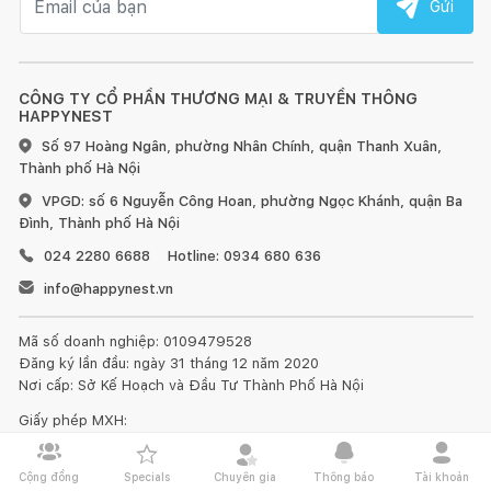
Gửi
CÔNG TY CỔ PHẦN THƯƠNG MẠI & TRUYỀN THÔNG
HAPPYNEST
Số 97 Hoàng Ngân, phường Nhân Chính, quận Thanh Xuân,
Thành phố Hà Nội
VPGD: số 6 Nguyễn Công Hoan, phường Ngọc Khánh, quận Ba
Đình, Thành phố Hà Nội
024 2280 6688
Hotline: 0934 680 636
info@happynest.vn
Mã số doanh nghiệp: 0109479528
Đăng ký lần đầu: ngày 31 tháng 12 năm 2020
Nơi cấp: Sở Kế Hoạch và Đầu Tư Thành Phố Hà Nội
Giấy phép MXH:
231/GP-BTTTT do BTTTT cấp ngày 10/05/2022
Chịu trách nhiệm nội dung:
Cộng đồng
Specials
Chuyên gia
Thông báo
Tài khoản