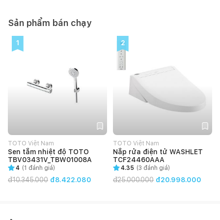
Sản phẩm bán chạy
1
2
TOTO Việt Nam
TOTO Việt Nam
Sen tắm nhiệt độ TOTO
Nắp rửa điện tử WASHLET
TBV03431V_TBW01008A
TCF24460AAA
4
(
1
đánh giá)
4.35
(
3
đánh giá)
đ
10.345.000
đ8.422.080
đ
25.000.000
đ20.998.000