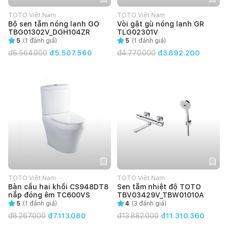
TOTO Việt Nam
TOTO Việt Nam
Bộ sen tắm nóng lạnh GO
Vòi gật gù nóng lạnh GR
TBG01302V_DGH104ZR
TLG02301V
5
(
1
đánh giá)
5
(
1
đánh giá)
đ
6.564.000
đ5.507.560
đ
4.770.000
đ3.892.200
TOTO Việt Nam
TOTO Việt Nam
Bàn cầu hai khối CS948DT8
Sen tắm nhiệt độ TOTO
nắp đóng êm TC600VS
TBV03429V_TBW01010A
5
(
1
đánh giá)
4
(
3
đánh giá)
đ
8.267.000
đ7.113.080
đ
13.882.000
đ11.310.360