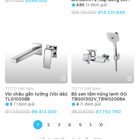
đ
717.000
đ599.000
TC393VS
4.65
(
3
đánh giá)
đ
18.135.000
đ14.231.840
TOTO Việt Nam
TOTO Việt Nam
Vòi chậu gắn tường (Vòi dài)
Bộ sen tắm nóng lạnh GO
TLG10308B
TBG01302V_TBW02006A
5
(
1
đánh giá)
4
(
1
đánh giá)
đ
11.550.000
đ9.413.400
đ
9.234.000
đ7.752.760
1
2
3
4
5