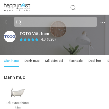
M
Ạ
N
G
X
Ã
H
Ộ
I
TOTO Việt Nam
4.6
(
526
)
Gian hàng
Danh mục
Mã giảm giá
Flashsale
Deal hot
Đ
Danh mục
Đồ dùng phòng 
tắm