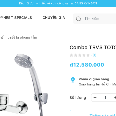
Kết nối đơn vị thiết kế - thi công uy tín.
ĐĂNG KÝ NGAY!
PYNEST SPECIALS
CHUYÊN GIA
hẩm thiết bị phòng tắm
Combo TBVS TOTO
(
0
)
đ
12.580.000
Phạm vi giao hàng
Giao hàng tại
Hồ Chí M
Số lượng