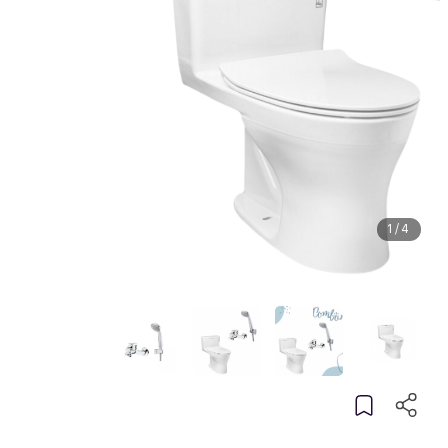
1
/
4