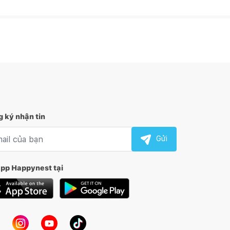
 ký nhận tin
l nhận tin
Gửi
app Happynest tại