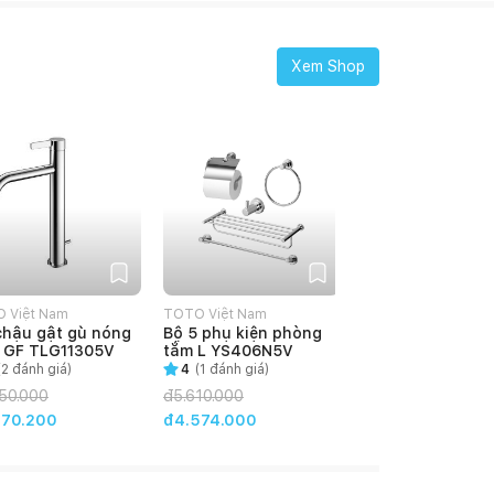
Xem Shop
 Việt Nam
TOTO Việt Nam
chậu gật gù nóng
Bộ 5 phụ kiện phòng
 GF TLG11305V
tắm L YS406N5V
(
2
đánh giá)
4
(
1
đánh giá)
50.000
đ
5.610.000
770.200
đ4.574.000