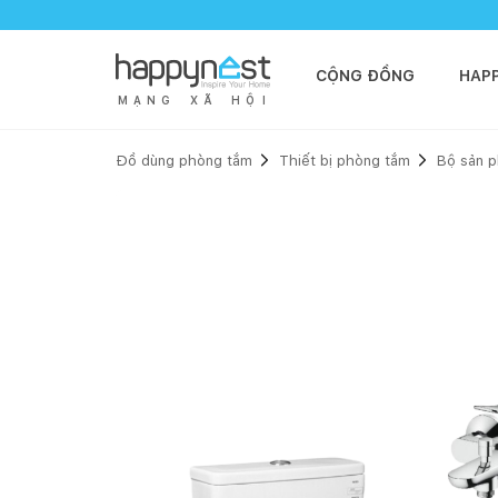
CỘNG ĐỒNG
HAP
M
Ạ
N
G
X
Ã
H
Ộ
I
Đồ dùng phòng tắm
Thiết bị phòng tắm
Bộ sản p