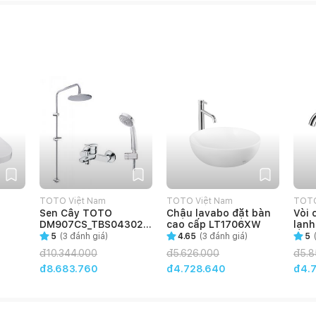
TOTO Việt Nam
TOTO Việt Nam
TOTO
Sen Cây TOTO
Chậu lavabo đặt bàn
Vòi 
DM907CS_TBS04302V
cao cấp LT1706XW
lạnh
_DGH104ZR nóng lạnh
5
(
3
đánh giá)
4.65
(
3
đánh giá)
5
đ
10.344.000
đ
5.626.000
đ
5.8
đ8.683.760
đ4.728.640
đ4.