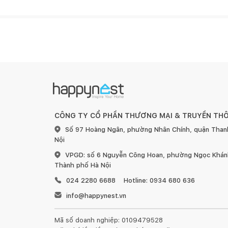
- Hệ thống xả Tornado siêu mạnh, siêu êm, tiết kiệ
Bộ sản phẩm bao gồm:
Thân cầu: C855D
Nắp đậy: TC600VS
Thân sứ: CW855DV
Bộ bích nối sàn: T53P100VRJ1
Nút trang trí: THU044
CÔNG TY CỔ PHẦN THƯƠNG MẠI & TRUYỀN TH
Dây cấp: 260033-2
Số 97 Hoàng Ngân, phường Nhân Chính, quận Than
Van dừng: AP004A
Nội
Hướng dẫn sử dụng và lắp đặt: 1 quyển
VPGD: số 6 Nguyễn Công Hoan, phường Ngọc Khánh
Thành phố Hà Nội
Bản vẽ kỹ thuật
024 2280 6688
Hotline: 0934 680 636
info@happynest.vn
Mã số doanh nghiệp: 0109479528