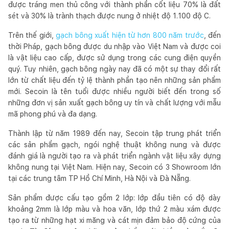
được tráng men thủ công với thành phần cốt liệu 70% là đất
sét và 30% là trành thạch được nung ở nhiệt độ 1.100 độ C.
Trên thế giới,
gạch bông xuất hiện từ hơn 800 năm trước
, đến
thời Pháp, gạch bông được du nhập vào Việt Nam và được coi
là vật liệu cao cấp, được sử dụng trong các cung điện quyền
quý. Tuy nhiên, gạch bông ngày nay đã có một sự thay đổi rất
lớn từ chất liệu đến tỷ lệ thành phần tạo nên những sản phẩm
mới. Secoin là tên tuổi được nhiều người biết đến trong số
những đơn vị sản xuất gạch bông uy tín và chất lượng với mẫu
mã phong phú và đa dạng.
Thành lập từ năm 1989 đến nay, Secoin tập trung phát triển
các sản phẩm gạch, ngói nghệ thuật không nung và được
đánh giá là người tạo ra và phát triển ngành vật liệu xây dựng
không nung tại Việt Nam. Hiện nay, Secoin có 3 Showroom lớn
tại các trung tâm TP Hồ Chí Minh, Hà Nội và Đà Nẵng.
Sản phẩm được cấu tạo gồm 2 lớp: lớp đầu tiên có độ dày
khoảng 2mm là lớp màu và hoa văn, lớp thứ 2 màu xám được
tạo ra từ những hạt xi măng và cát mịn đảm bảo độ cứng của