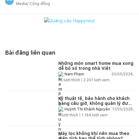
Media/ Cộng đồng
Bài đăng liên quan
Những món smart home mua xong
dễ bỏ xó trong nhà Việt
20/05/2026,
Nam Phạm
16
lượt thích |
2.201
lượt xem
Kỹ thuật tệ, bảo hành cho khách
hàng câu giờ, không quản lý được
nhân viên xây dựng của mình,
11/05/2026,
Huỳnh Thị Khánh Nguyên
điện nhẹ, điện nước, tường quá
4
lượt thích |
1.164
lượt xem
kém. Luôn đổ lỗi cho nhân viên.
Bảo hành quá tệ, tôi phải đợi rất
lâu mới dc bảo hành, liên hệ để
được bảo hành thì bơ khách
Máy lọc không khí nên mua theo
diện tích hay thể tích phòng?