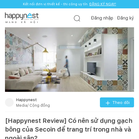
Kết nối đơn vị thiết kế - thi công uy tín.
ĐĂNG KÝ NGAY!
Đăng nhập
Đăng ký
M
Ạ
N
G
X
Ã
H
Ộ
I
Happynest
Theo dõi
Media/ Cộng đồng
[Happynest Review] Có nên sử dụng gạch
bông của Secoin để trang trí trong nhà và
ngoài sân?