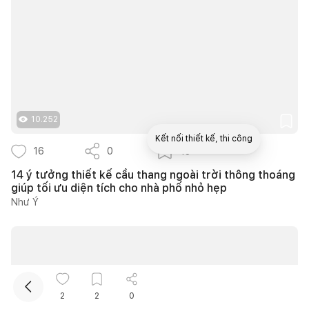
10.252
Kết nối thiết kế, thi công
16
0
13
14 ý tưởng thiết kế cầu thang ngoài trời thông thoáng
Mua sắm hoàn thiện nhà
giúp tối ưu diện tích cho nhà phố nhỏ hẹp
Như Ý
2
2
0