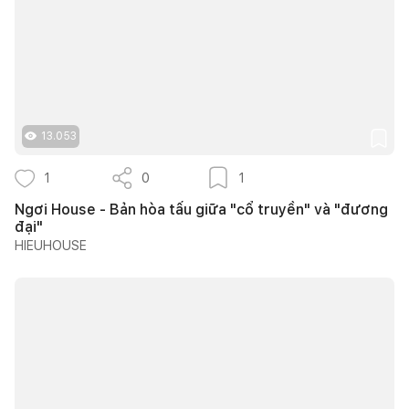
13.053
1
0
1
Ngơi House - Bản hòa tấu giữa "cổ truyền" và "đương
đại"
HIEUHOUSE