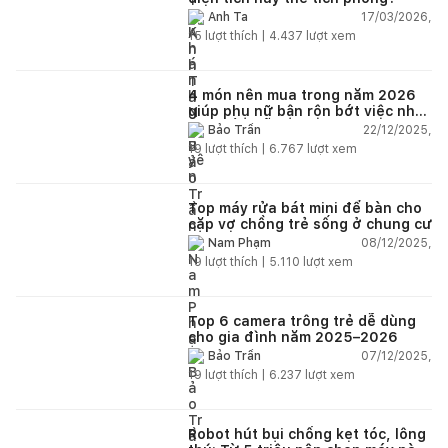
17/03/2026,
Anh Ta
15
lượt thích |
4.437
lượt xem
4 món nên mua trong năm 2026
giúp phụ nữ bận rộn bớt việc nhà,
nhẹ đầu mỗi ngày
22/12/2025,
Bảo Trần
19
lượt thích |
6.767
lượt xem
Top máy rửa bát mini để bàn cho
cặp vợ chồng trẻ sống ở chung cư
08/12/2025,
Nam Phạm
19
lượt thích |
5.110
lượt xem
Top 6 camera trông trẻ dễ dùng
cho gia đình năm 2025–2026
07/12/2025,
Bảo Trần
19
lượt thích |
6.237
lượt xem
Robot hút bụi chống kẹt tóc, lông