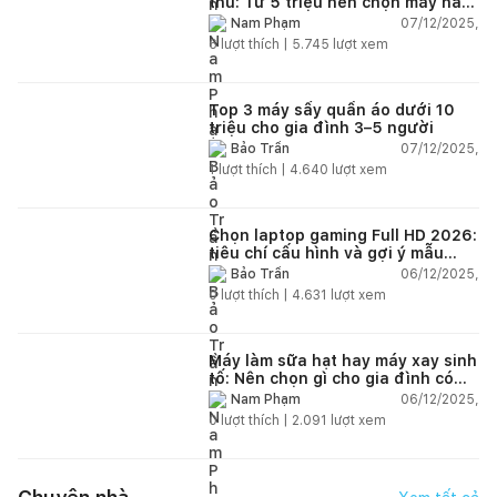
thú: Từ 5 triệu nên chọn máy nào
năm 2025–2026?
07/12/2025,
Nam Phạm
6
lượt thích |
5.745
lượt xem
Top 3 máy sấy quần áo dưới 10
triệu cho gia đình 3–5 người
07/12/2025,
Bảo Trần
1
lượt thích |
4.640
lượt xem
Chọn laptop gaming Full HD 2026:
tiêu chí cấu hình và gợi ý mẫu
đáng mua
06/12/2025,
Bảo Trần
0
lượt thích |
4.631
lượt xem
Máy làm sữa hạt hay máy xay sinh
tố: Nên chọn gì cho gia đình có
trẻ nhỏ (2–4 người)?
06/12/2025,
Nam Phạm
0
lượt thích |
2.091
lượt xem