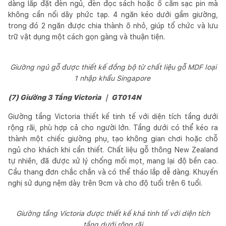
dàng lắp đặt đèn ngủ, đèn đọc sách hoặc ổ cắm sạc pin mà
không cần nối dây phức tạp. 4 ngăn kéo dưới gầm giường,
trong đó 2 ngăn được chia thành ô nhỏ, giúp tổ chức và lưu
trữ vật dụng một cách gọn gàng và thuận tiện.
Giường ngủ gỗ được thiết kế đồng bộ từ chất liệu gỗ MDF loại
1 nhập khẩu Singapore
(7) Giường 3 Tầng Victoria ｜ GT014N
Giường tầng Victoria thiết kế tinh tế với diện tích tầng dưới
rộng rãi, phù hợp cả cho người lớn. Tầng dưới có thể kéo ra
thành một chiếc giường phụ, tạo không gian chơi hoặc chỗ
ngủ cho khách khi cần thiết. Chất liệu gỗ thông New Zealand
tự nhiên, đã được xử lý chống mối mọt, mang lại độ bền cao.
Cầu thang đơn chắc chắn và có thể tháo lắp dễ dàng. Khuyến
nghị sử dụng nệm dày trên 9cm và cho độ tuổi trên 6 tuổi.
Giường tầng Victoria được thiết kế khá tinh tế với diện tích
tầng dưới rộng rãi