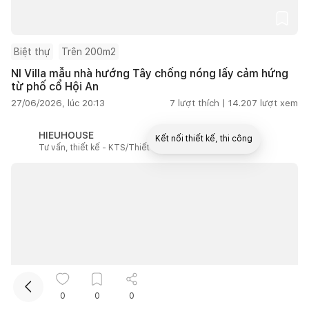
Biệt thự
Trên 200m2
NI Villa mẫu nhà hướng Tây chống nóng lấy cảm hứng
từ phố cổ Hội An
27/06/2026, lúc 20:13
7
lượt thích |
14.207
lượt xem
HIEUHOUSE
Kết nối thiết kế, thi công
Tư vấn, thiết kế - KTS/Thiết kế
Mua sắm hoàn thiện nhà
0
0
0