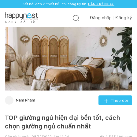
Kết nối đơn vị thiết kế - thi công uy tín.
ĐĂNG KÝ NGAY!
Đăng nhập
Đăng ký
M
Ạ
N
G
X
Ã
H
Ộ
I
Nam Phạm
Theo dõi
TOP giường ngủ hiện đại bền tốt, cách
chọn giường ngủ chuẩn nhất
Cập nhật ngày
08/12/2023, lúc 11:24
1.545
lượt xem