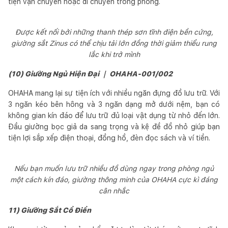
tiện vận chuyển hoặc di chuyển trong phòng.
Được kết nối bởi những thanh thép sơn tĩnh điện bền cứng,
giường sắt Zinus có thể chịu tải lớn đồng thời giảm thiểu rung
lắc khi trở mình
(10) Giường Ngủ Hiện Đại ｜ OHAHA-001/002
OHAHA mang lại sự tiện ích với nhiều ngăn đựng đồ lưu trữ. Với
3 ngăn kéo bên hông và 3 ngăn dạng mở dưới nệm, bạn có
không gian kín đáo để lưu trữ đủ loại vật dụng từ nhỏ đến lớn.
Đầu giường bọc giả da sang trọng và kệ đề đồ nhỏ giúp bạn
tiện lợi sắp xếp điện thoại, đồng hồ, đèn đọc sách và ví tiền.
Nếu bạn muốn lưu trữ nhiều đồ dùng ngay trong phòng ngủ
một cách kín đáo, giường thông minh của OHAHA cực kì đáng
cân nhắc
11) Giường Sắt Cổ Điển