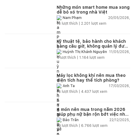
Những món smart home mua xong
dễ bỏ xó trong nhà Việt
20/05/2026,
Nam Phạm
16
lượt thích |
2.201
lượt xem
Kỹ thuật tệ, bảo hành cho khách
hàng câu giờ, không quản lý được
nhân viên xây dựng của mình,
11/05/2026,
Huỳnh Thị Khánh Nguyên
điện nhẹ, điện nước, tường quá
4
lượt thích |
1.164
lượt xem
kém. Luôn đổ lỗi cho nhân viên.
Bảo hành quá tệ, tôi phải đợi rất
lâu mới dc bảo hành, liên hệ để
được bảo hành thì bơ khách
Máy lọc không khí nên mua theo
diện tích hay thể tích phòng?
17/03/2026,
Anh Ta
15
lượt thích |
4.437
lượt xem
4 món nên mua trong năm 2026
giúp phụ nữ bận rộn bớt việc nhà,
nhẹ đầu mỗi ngày
22/12/2025,
Bảo Trần
19
lượt thích |
6.766
lượt xem