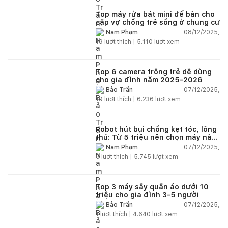
Top máy rửa bát mini để bàn cho
cặp vợ chồng trẻ sống ở chung cư
08/12/2025,
Nam Phạm
19
lượt thích |
5.110
lượt xem
Top 6 camera trông trẻ dễ dùng
cho gia đình năm 2025–2026
07/12/2025,
Bảo Trần
19
lượt thích |
6.236
lượt xem
Robot hút bụi chống kẹt tóc, lông
thú: Từ 5 triệu nên chọn máy nào
năm 2025–2026?
07/12/2025,
Nam Phạm
6
lượt thích |
5.745
lượt xem
Top 3 máy sấy quần áo dưới 10
triệu cho gia đình 3–5 người
07/12/2025,
Bảo Trần
1
lượt thích |
4.640
lượt xem