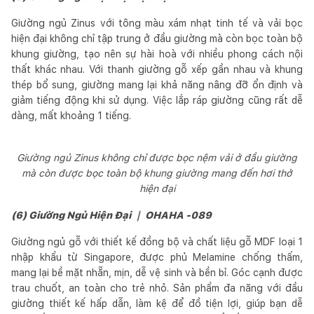
Giường ngủ Zinus với tông màu xám nhạt tinh tế và vải bọc
hiện đại không chỉ tập trung ở đầu giường mà còn bọc toàn bộ
khung giường, tạo nên sự hài hoà với nhiều phong cách nội
thất khác nhau. Với thanh giường gỗ xếp gần nhau và khung
thép bổ sung, giường mang lại khả năng nâng đỡ ổn định và
giảm tiếng động khi sử dụng. Việc lắp ráp giường cũng rất dễ
dàng, mất khoảng 1 tiếng.
Giường ngủ Zinus không chỉ được bọc nệm vải ở đầu giường
mà còn được bọc toàn bộ khung giường mang đến hơi thở
hiện đại
(6) Giường Ngủ Hiện Đại ｜ OHAHA -089
Giường ngủ gỗ với thiết kế đồng bộ và chất liệu gỗ MDF loại 1
nhập khẩu từ Singapore, được phủ Melamine chống thấm,
mang lại bề mặt nhẵn, mịn, dễ vệ sinh và bền bỉ. Góc cạnh được
trau chuốt, an toàn cho trẻ nhỏ. Sản phẩm đa năng với đầu
giường thiết kế hấp dẫn, làm kệ để đồ tiện lợi, giúp bạn dễ