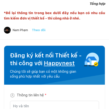
Tổng hợp
*Để lại thông tin trong box dưới đây nếu bạn có nhu cầu
tìm kiếm đơn vị thiết kế - thi công nhà ở nhé.
Theo dõi
Nam Phạm
Đăng ký kết nối Thiết kế -
thi công với
Happynest
Chúng tôi sẽ giúp bạn có một không gian
sống phù hợp nhất với yêu cầu
Thông tin liên hệ
*