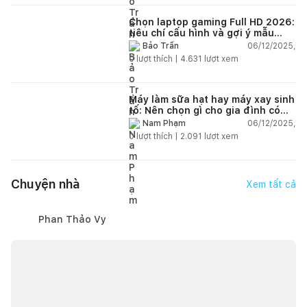
Chọn laptop gaming Full HD 2026:
tiêu chí cấu hình và gợi ý mẫu
đáng mua
06/12/2025,
Bảo Trần
0
lượt thích |
4.631
lượt xem
Máy làm sữa hạt hay máy xay sinh
tố: Nên chọn gì cho gia đình có
trẻ nhỏ (2–4 người)?
06/12/2025,
Nam Phạm
0
lượt thích |
2.091
lượt xem
Chuyện nhà
Xem tất cả
Phan Thảo Vy