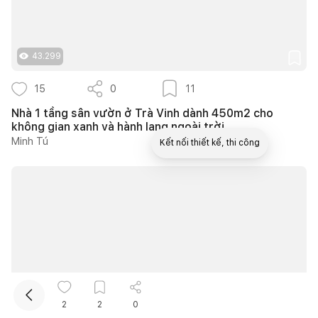
43.299
15
0
11
Nhà 1 tầng sân vườn ở Trà Vinh dành 450m2 cho
không gian xanh và hành lang ngoài trời
Minh Tú
Kết nối thiết kế, thi công
Mua sắm hoàn thiện nhà
10.260
2
2
0