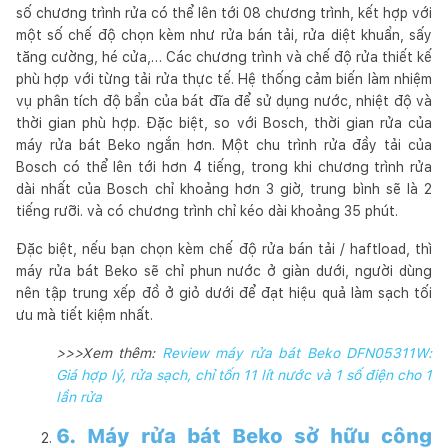
số chương trình rửa có thể lên tới 08 chương trình, kết hợp với
một số chế độ chọn kèm như rửa bán tải, rửa diệt khuẩn, sấy
tăng cường, hé cửa,… Các chương trình và chế độ rửa thiết kế
phù hợp với từng tải rửa thực tế. Hệ thống cảm biến làm nhiệm
vụ phân tích độ bẩn của bát đĩa để sử dụng nước, nhiệt độ và
thời gian phù hợp. Đặc biệt, so với Bosch, thời gian rửa của
máy rửa bát Beko ngắn hơn. Một chu trình rửa đầy tải của
Bosch có thể lên tới hơn 4 tiếng, trong khi chương trình rửa
dài nhất của Bosch chỉ khoảng hơn 3 giờ, trung bình sẽ là 2
tiếng rưỡi. và có chương trình chỉ kéo dài khoảng 35 phút.
Đặc biệt, nếu bạn chọn kèm chế độ rửa bán tải / haftload, thì
máy rửa bát Beko sẽ chỉ phun nước ở giàn dưới, người dùng
nên tập trung xếp đồ ở giỏ dưới để đạt hiệu quả làm sạch tối
ưu mà tiết kiệm nhất.
>>>Xem thêm:
Review máy rửa bát Beko DFN05311W:
Giá hợp lý, rửa sạch, chỉ tốn 11 lít nước và 1 số điện cho 1
lần rửa
6. Máy rửa bát Beko sở hữu công