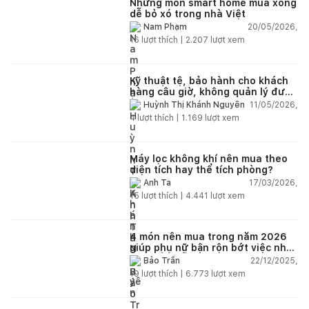
Những món smart home mua xong
dễ bỏ xó trong nhà Việt
20/05/2026,
Nam Phạm
16
lượt thích |
2.207
lượt xem
Kỹ thuật tệ, bảo hành cho khách
hàng câu giờ, không quản lý được
nhân viên xây dựng của mình,
11/05/2026,
Huỳnh Thị Khánh Nguyên
điện nhẹ, điện nước, tường quá
4
lượt thích |
1.169
lượt xem
kém. Luôn đổ lỗi cho nhân viên.
Bảo hành quá tệ, tôi phải đợi rất
lâu mới dc bảo hành, liên hệ để
được bảo hành thì bơ khách
Máy lọc không khí nên mua theo
diện tích hay thể tích phòng?
17/03/2026,
Anh Ta
15
lượt thích |
4.441
lượt xem
4 món nên mua trong năm 2026
giúp phụ nữ bận rộn bớt việc nhà,
nhẹ đầu mỗi ngày
22/12/2025,
Bảo Trần
19
lượt thích |
6.773
lượt xem