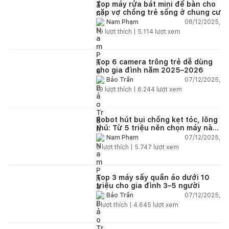
Top máy rửa bát mini để bàn cho
cặp vợ chồng trẻ sống ở chung cư
08/12/2025,
Nam Phạm
19
lượt thích |
5.114
lượt xem
Top 6 camera trông trẻ dễ dùng
cho gia đình năm 2025–2026
07/12/2025,
Bảo Trần
19
lượt thích |
6.244
lượt xem
Robot hút bụi chống kẹt tóc, lông
thú: Từ 5 triệu nên chọn máy nào
năm 2025–2026?
07/12/2025,
Nam Phạm
6
lượt thích |
5.747
lượt xem
Top 3 máy sấy quần áo dưới 10
triệu cho gia đình 3–5 người
07/12/2025,
Bảo Trần
1
lượt thích |
4.645
lượt xem