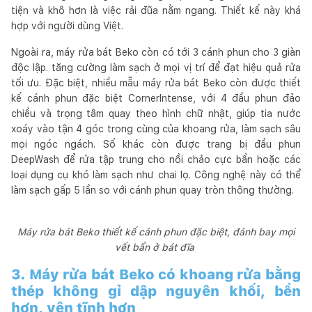
tiện và khô hơn là việc rải đũa nằm ngang. Thiết kế này khá
hợp với người dùng Việt.
Ngoài ra, máy rửa bát Beko còn có tới 3 cánh phun cho 3 giàn
độc lập. tăng cường làm sạch ở mọi vị trí để đạt hiệu quả rửa
tối ưu. Đặc biệt, nhiều mẫu máy rửa bát Beko còn được thiết
kế cánh phun đặc biệt CornerIntense, với 4 đầu phun đảo
chiều và trọng tâm quay theo hình chữ nhật, giúp tia nước
xoáy vào tận 4 góc trong cùng của khoang rửa, làm sạch sâu
mọi ngóc ngách. Số khác còn được trang bị đầu phun
DeepWash để rửa tập trung cho nồi chảo cực bẩn hoặc các
loại dụng cụ khó làm sạch như chai lọ. Công nghệ này có thể
làm sạch gấp 5 lần so với cánh phun quay tròn thông thường.
Máy rửa bát Beko thiết kế cánh phun đặc biệt, đánh bay mọi
vết bẩn ở bát đĩa
3. Máy rửa bát Beko có khoang rửa bằng
thép không gỉ dập nguyên khối, bền
hơn, yên tĩnh hơn