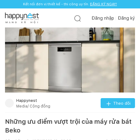
Kết nối đơn vị thiết kế - thi công uy tín.
ĐĂNG KÝ NGAY!
Đăng nhập
Đăng ký
M
Ạ
N
G
X
Ã
H
Ộ
I
Happynest
Theo dõi
Media/ Cộng đồng
Những ưu điểm vượt trội của máy rửa bát
Beko