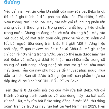
đương
Nếu để nhận xét ưu điểm lớn nhất của máy rửa bát Beko là gì,
thì có lẽ giá thành là điều phải nói đầu tiên. Tất nhiên, ở Việt
Nam không thiếu các loại máy rửa bát giá rẻ, nhưng phần lớn
chúng đều là thương hiệu trong nước, chất lượng tiêu chuẩn
trong nước. Chúng ta đang bàn về một thương hiệu máy rửa
bát quốc tế, có mặt trên toàn cầu, phục vụ và được đánh giá
tốt bởi người tiêu dùng trên khắp thế giới. Một thương hiệu
phổ cập, đã qua review, chuẩn xuất xứ Châu Âu mà giá thậm
chí còn rẻ hơn hàng trong nước. Bạn có thể mua được máy rửa
bát Beko với mức giá dưới 20 triệu, mà nhiều mẫu trong số
chung có tính năng, công nghệ rất cao mà giá chỉ tầm mười
mấy triệu. Tầm giá này phù hợp và dễ thuyết phục người mua
đầu tư hơn. Bạn sẽ được trải nghiệm một sản phẩm thực sự
đáp ứng được 3 chữ NGON – BỔ - RẺ với Beko.
Trên đây là 8 ưu điểm nổi trội của máy rửa bát Beko. Với giá
thành vô cùng cạnh tranh so với các dòng máy rửa bát xuất
xứ châu Âu, máy rửa bát Beko xứng đáng là một “đối thủ đáng
gờm” trên thị trường máy rửa bát tại Việt Nam năm 2023. Hiện