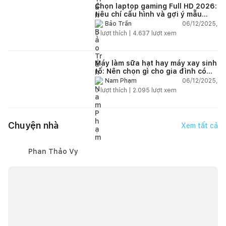
Chọn laptop gaming Full HD 2026:
tiêu chí cấu hình và gợi ý mẫu
đáng mua
06/12/2025,
Bảo Trần
0
lượt thích |
4.637
lượt xem
Máy làm sữa hạt hay máy xay sinh
tố: Nên chọn gì cho gia đình có
trẻ nhỏ (2–4 người)?
06/12/2025,
Nam Phạm
0
lượt thích |
2.095
lượt xem
Chuyện nhà
Xem tất cả
Phan Thảo Vy