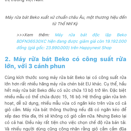
Máy rửa bát Beko xuất xứ chuẩn châu Âu, một thương hiệu đến
từ Thổ Nhĩ Kỳ
>>>Xem thêm:
Máy rửa bát độc lập Beko
BDFN36530XC hiện đang được giảm giá còn 19.192.000
đồng (giá gốc: 23.990.000) trên Happynest Shop
2. Máy rửa bát Beko có công suất rửa
lớn, với 3 cánh phun
Cùng kích thước song máy rửa bát Beko lại có công suất rửa
lớn hơn rất nhiều hãng máy rửa chén bát EU khác. Cụ thể, hầu
hết máy rửa bát Beko đều có sức chứa 13 bộ trở lên. Đặc biệt
nhiều mẫu có thể chứa được 15, 16 bộ. Hệ thống giàn rửa linh
hoạt, dễ sử dụng, nhiều mẫu vừa có ngăn kéo trên vừa có cả
giỏ cắm. Máy rửa bát thông thường nếu đã có ngăn kéo để
xếp dao thìa dĩa, thì sẽ không có giỏ cắm nữa. Nhưng Beko lại
có cả hai. Điều này rất tiện cho việc chọn chế độ rửa bán tải.
Và nhiều người dùng cũng công nhận rằng giỏ cắm cắm đũa