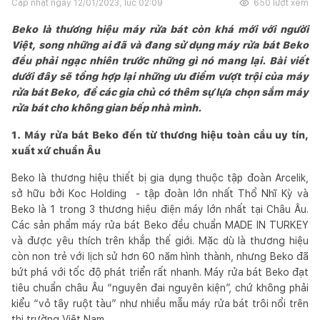
Cập nhật ngày
12/01/2023, lúc 02:09
650
lượt xem
Beko là thương hiệu máy rửa bát còn khá mới với người
Việt, song những ai đã và đang sử dụng máy rửa bát Beko
đều phải ngạc nhiên trước những gì nó mang lại. Bài viết
dưới đây sẽ tổng hợp lại những ưu điểm vượt trội của máy
rửa bát Beko, để các gia chủ có thêm sự lựa chọn sắm máy
rửa bát cho không gian bếp nhà mình.
1. Máy rửa bát Beko đến từ thương hiệu toàn cầu uy tín,
xuất xứ chuẩn Âu
Beko là thương hiệu thiết bị gia dụng thuộc tập đoàn Arcelik,
sở hữu bởi Koc Holding - tập đoàn lớn nhất Thổ Nhĩ Kỳ và
Beko là 1 trong 3 thương hiệu điện máy lớn nhất tại Châu Âu.
Các sản phẩm máy rửa bát Beko đều chuẩn MADE IN TURKEY
và được yêu thích trên khắp thế giới. Mặc dù là thương hiệu
còn non trẻ với lịch sử hơn 60 năm hình thành, nhưng Beko đã
bứt phá với tốc độ phát triển rất nhanh. Máy rửa bát Beko đạt
tiêu chuẩn châu Âu “nguyên đai nguyên kiện”, chứ không phải
kiểu “vỏ tây ruột tàu” như nhiều mẫu máy rửa bát trôi nổi trên
thị trường Việt Nam.