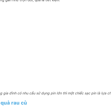
ng gần như trọn đời, quá là tiết kiệm.
g gia đình có nhu cầu sử dụng pin lớn thì một chiếc sạc pin là lựa ch
 quả rau củ