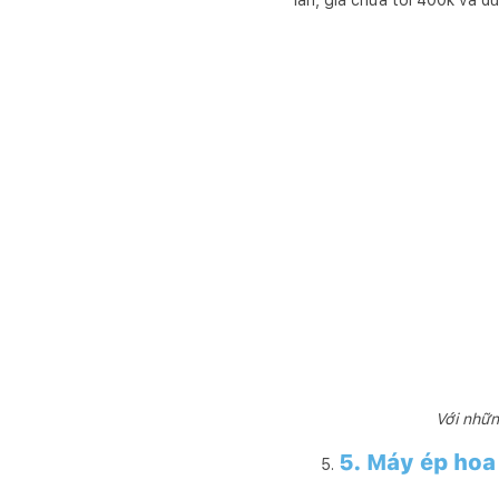
lần, giá chưa tới 400k và dù
Với nhữn
5. Máy ép hoa