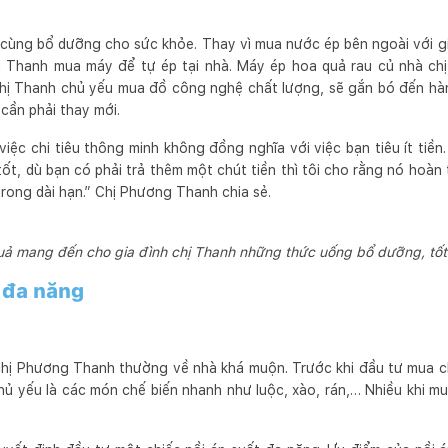
 cùng bổ dưỡng cho sức khỏe. Thay vì mua nước ép bên ngoài với g
hị Thanh mua máy để tự ép tại nhà. Máy ép hoa quả rau củ nhà chị 
 chị Thanh chủ yếu mua đồ công nghệ chất lượng, sẽ gắn bó đến h
cần phải thay mới.
việc chi tiêu thông minh không đồng nghĩa với việc bạn tiêu ít tiề
ốt, dù bạn có phải trả thêm một chút tiền thì tôi cho rằng nó hoàn
 trong dài hạn.” Chị Phương Thanh chia sẻ.
uả mang đến cho gia đình chị Thanh những thức uống bổ dưỡng, tốt
t đa năng
chị Phương Thanh thường về nhà khá muộn. Trước khi đầu tư mua ch
hủ yếu là các món chế biến nhanh như luộc, xào, rán,… Nhiều khi mu