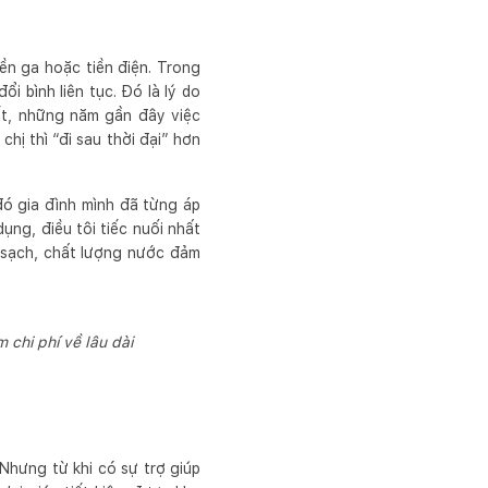
iền ga hoặc tiền điện. Trong
ổi bình liên tục. Đó là lý do
ết, những năm gần đây việc
hị thì “đi sau thời đại” hơn
đó gia đình mình đã từng áp
ụng, điều tôi tiếc nuối nhất
ớc sạch, chất lượng nước đảm
 chi phí về lâu dài
Nhưng từ khi có sự trợ giúp