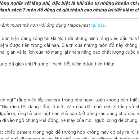
 đồng nghĩa với lãng phí, đặc biệt là khi đầu tư những khoản ch
anh sách 7 món đồ dùng có giá thành cao nhưng lại tiết kiệm chi
ình ảnh mượt mà hơn với ứng dụng Happynest
tại đây
.
 con hiện đang sống tại Hà Nội) đã chứng minh rằng việc đầu tư 
t kiệm được tiền trong dài hạn. Giá trị của những món đồ này không
hời gian và lợi ích của nó mang lại nhằm nâng cao chất lượng cuộc s
ng đã giúp chị Phương Thanh tiết kiệm được tiền triệu:
nh nghĩ rằng việc lắp camera trong nhà hoàn toàn không cần thiết
: “Gia đình tôi đang sống ở một căn nhà đất nhỏ xinh 3 tầng và c
 Ngoài ra, ông bà còn một căn nhà cấp 4 ở đằng sau đang cho các em
a đi vào ngõ chung khá đông, xe máy của mọi người cũng để chung
một chiếc camera trong ngõ để trường hợp không may có xảy ra rủi r