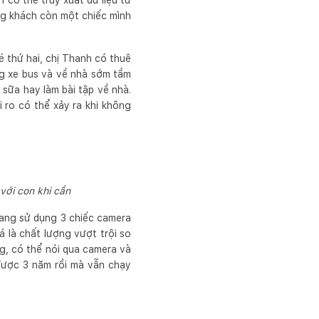
 có thể truy xuất dữ liệu từ
òng khách còn một chiếc mình
é thứ hai, chị Thanh có thuê
ng xe bus và về nhà sớm tầm
sữa hay làm bài tập về nhà.
 ro có thể xảy ra khi không
với con khi cần
đang sử dụng 3 chiếc camera
á là chất lượng vượt trội so
ng, có thể nói qua camera và
 được 3 năm rồi mà vẫn chạy