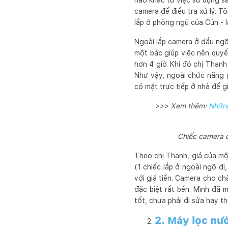
nào khác từ việc sử dụng sâ
camera để điều tra xử lý. T
lắp ở phòng ngủ của Cún - l
Ngoài lắp camera ở đầu ngõ,
một bác giúp việc nên quyế
hơn 4 giờ. Khi đó chị Than
Như vậy, ngoài chức năng g
có mặt trực tiếp ở nhà để g
>>> Xem thêm:
Những
Chiếc camera đ
Theo chị Thanh, giá của mộ
(1 chiếc lắp ở ngoài ngõ đi
với giá tiền. Camera cho ch
đặc biệt rất bền. Mình đã 
tốt, chưa phải đi sửa hay th
2. Máy lọc nư