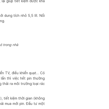
lại giúp tiết kiệm được kha
 dung tích nhỏ 5,5 lít. Nồi
ọng.
ó trong nhà
ển TV, điều khiển quạt… Có
lần thì việc hết pin thường
 thải ra môi trường loại rác
, tiết kiệm thời gian (không
hải mua mới pin. Đầu tư một