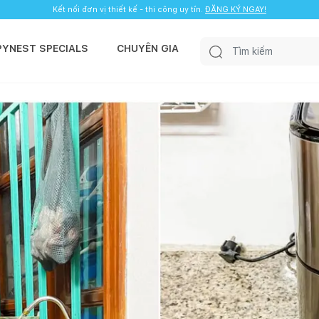
Kết nối đơn vị thiết kế - thi công uy tín.
ĐĂNG KÝ NGAY!
PYNEST SPECIALS
CHUYÊN GIA