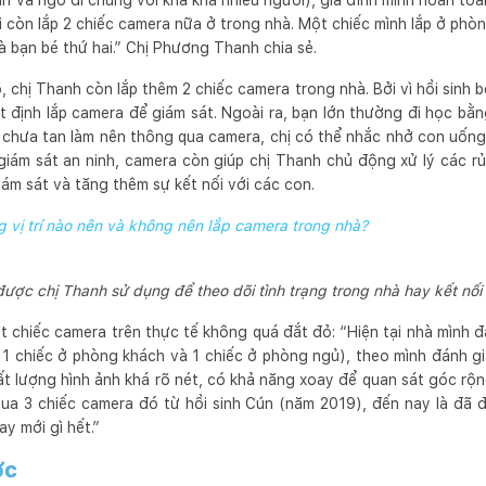
n và ngõ đi chung với kha khá nhiều người), gia đình mình hoàn toàn
ôi còn lắp 2 chiếc camera nữa ở trong nhà. Một chiếc mình lắp ở ph
à bạn bé thứ hai.” Chị Phương Thanh chia sẻ.
 chị Thanh còn lắp thêm 2 chiếc camera trong nhà. Bởi vì hồi sinh b
t định lắp camera để giám sát. Ngoài ra, bạn lớn thường đi học bằ
h chưa tan làm nên thông qua camera, chị có thể nhắc nhở con uống 
iám sát an ninh, camera còn giúp chị Thanh chủ động xử lý các rủi
iám sát và tăng thêm sự kết nối với các con.
 vị trí nào nên và không nên lắp camera trong nhà?
ược chị Thanh sử dụng để theo dõi tình trạng trong nhà hay kết nối 
t chiếc camera trên thực tế không quá đắt đỏ: “Hiện tại nhà mình 
, 1 chiếc ở phòng khách và 1 chiếc ở phòng ngủ), theo mình đánh gi
ất lượng hình ảnh khá rõ nét, có khả năng xoay để quan sát góc rộ
mua 3 chiếc camera đó từ hồi sinh Cún (năm 2019), đến nay là đã
ay mới gì hết.”
ớc