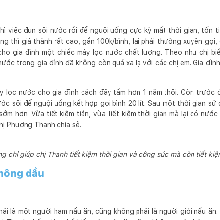
ì việc đun sôi nước rồi để nguội uống cực kỳ mất thời gian, tốn t
ng thì giá thành rất cao, gần 100k/bình, lại phải thường xuyên gọi, đ
cho gia đình một chiếc máy lọc nước chất lượng. Theo như chị bi
nước trong gia đình đã không còn quá xa lạ với các chị em. Gia đình c
áy lọc nước cho gia đình cách đây tầm hơn 1 năm thôi. Còn trước 
ớc sôi để nguội uống kết hợp gọi bình 20 lít. Sau một thời gian sử d
sớm hơn: Vừa tiết kiệm tiền, vừa tiết kiệm thời gian mà lại có nư
Chị Phương Thanh chia sẻ.
 chỉ giúp chị Thanh tiết kiệm thời gian và công sức mà còn tiết kiệm
không dầu
i là một người ham nấu ăn, cũng không phải là người giỏi nấu ăn. 