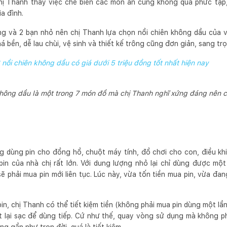
hị Thanh thấy việc chế biến các món ăn cũng không quá phức tạp, 
ia đình.
g và 2 bạn nhỏ nên chị Thanh lựa chọn nồi chiên không dầu của với
á bền, dễ lau chùi, vệ sinh và thiết kế trông cũng đơn giản, sang tr
 nồi chiên không dầu có giá dưới 5 triệu đồng tốt nhất hiện nay
không dầu là một trong 7 món đồ mà chị Thanh nghĩ xứng đáng nên c
 dùng pin cho đồng hồ, chuột máy tính, đồ chơi cho con, điều khi
in của nhà chị rất lớn. Với dung lượng nhỏ lại chỉ dùng được một 
ẽ phải mua pin mới liên tục. Lúc này, vừa tốn tiền mua pin, vừa đang
in, chị Thanh có thể tiết kiệm tiền (không phải mua pin dùng một lần)
 lại sạc để dùng tiếp. Cứ như thế, quay vòng sử dụng mà không p