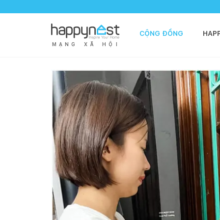
CỘNG ĐỒNG
HAP
M
Ạ
N
G
X
Ã
H
Ộ
I