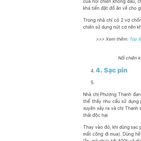
của nồi chiên không dầu, c
khá tiền đặt đồ ăn về cho g
Trong nhà chỉ có 2 vợ chồn
chiên sử dụng nút cơ nên kh
>>> Xem thêm:
Top 6
Nồi chiên 
4. Sạc pin
Nhà chị Phương Thanh đang
thể thấy nhu cầu sử dụng p
xuyên xảy ra và chị Thanh s
thải độc hại.
Thay vào đó, khi dùng sạc p
mất công đi mua). Dùng hết