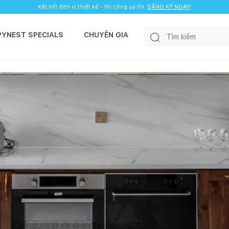
Kết nối đơn vị thiết kế - thi công uy tín.
ĐĂNG KÝ NGAY!
PYNEST SPECIALS
CHUYÊN GIA