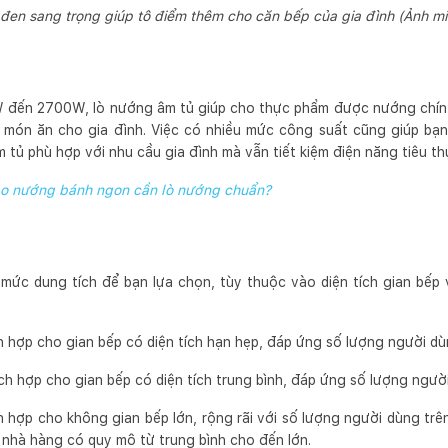
đen sang trọng giúp tô điểm thêm cho căn bếp của gia đình (Ảnh m
 đến 2700W, lò nướng âm tủ giúp cho thực phẩm được nướng chín
ến món ăn cho gia đình. Việc có nhiều mức công suất cũng giúp b
tủ phù hợp với nhu cầu gia đình mà vẫn tiết kiệm điện năng tiêu th
ao nướng bánh ngon cần lò nướng chuẩn?
mức dung tích để bạn lựa chọn, tùy thuộc vào diện tích gian bếp
ích hợp cho gian bếp có diện tích hạn hẹp, đáp ứng số lượng người dù
hích hợp cho gian bếp có diện tích trung bình, đáp ứng số lượng ngườ
ích hợp cho không gian bếp lớn, rộng rãi với số lượng người dùng trê
 nhà hàng có quy mô từ trung bình cho đến lớn.