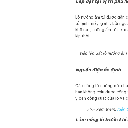
Lắp đặt tại vị trí phù 
Lò nướng âm tủ được gắn cố đ
tủ lạnh, máy giặt… bởi ngu
khô ráo, chống ẩm tốt, kho
kịp thời.
Việc lắp đặt lò nướng âm
Nguồn điện ổn định
Các dòng lò nướng nói chu
bạn không chịu được công su
ý đến công suất của lò và c
>>> Xem thêm:
Kiến t
Làm nóng lò trước kh