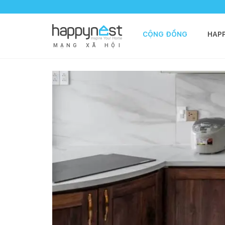
CỘNG ĐỒNG
HAP
M
Ạ
N
G
X
Ã
H
Ộ
I