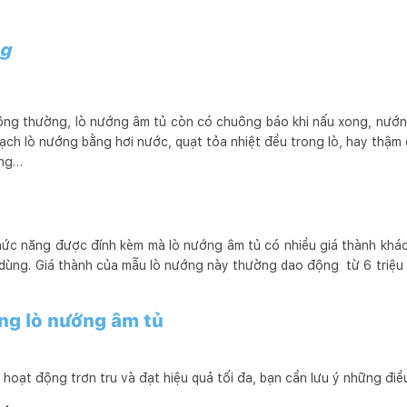
ng
ng thường, lò nướng âm tủ còn có chuông báo khi nấu xong, nướng
ạch lò nướng bằng hơi nước, quạt tỏa nhiệt đều trong lò, hay thậm
óng…
hức năng được đính kèm mà lò nướng âm tủ có nhiều giá thành khác
u dùng. Giá thành của mẫu lò nướng này thường dao động từ 6 triệu
ụng lò nướng âm tủ
oạt động trơn tru và đạt hiệu quả tối đa, bạn cần lưu ý những điề