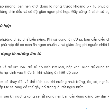
ào nướng, bạn nên khởi động lò nóng trước khoảng 5 - 10 phút để
ớng chín đều và có độ giòn ngon phù hợp. Đây cũng là cách sử dụ
hù hợp
 phương pháp chế biến riêng. Khi sử dụng lò nướng, bạn cần điều 
 phù hợp để có món ăn ngon chuẩn vị và giảm lãng phí nguồn nhiệt 
ử dụng lò nướng âm tủ
và đồ kim loại, đồ sứ có viền kim loại, hộp xốp, nilon để đựng 
c hại dính vào thức ăn khi nướng ở nhiệt độ cao.
m có thay đổi về thể tích sau khi nướng như: trứng, ốc, sò, nghêu
 áp lực sẽ tăng có thể gây nổ trong lò, rất nguy hiểm.
 sau khi nướng xong sẽ rất nóng nên bạn cần dùng găng tay dày khi