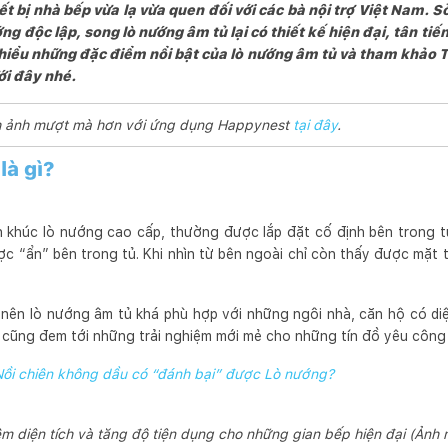
ết bị nhà bếp vừa lạ vừa quen đối với các bà nội trợ Việt Nam. 
ng độc lập, song lò nướng âm tủ lại có thiết kế hiện đại, tân ti
hiểu những đặc điểm nổi bật của lò nướng âm tủ và tham khảo 
ới đây nhé.
ình ảnh mượt mà hơn với ứng dụng Happynest
tại đây
.
là gì?
 khúc lò nướng cao cấp, thường được lắp đặt cố định bên trong tủ
ược “ẩn” bên trong tủ. Khi nhìn từ bên ngoài chỉ còn thấy được mặt
t nên lò nướng âm tủ khá phù hợp với những ngôi nhà, căn hộ có diệ
ủ cũng đem tới những trải nghiệm mới mẻ cho những tín đồ yêu công
Nồi chiên không dầu có “đánh bại” được Lò nướng?
ệm diện tích và tăng độ tiện dụng cho những gian bếp hiện đại (Ảnh