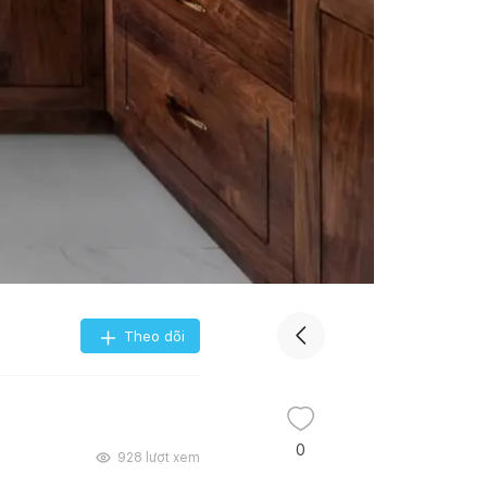
Theo dõi
0
928
lượt xem