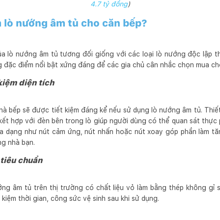
4.7 tỷ đồng
)
m lò nướng âm tủ cho căn bếp?
a lò nướng âm tủ tương đối giống với các loại lò nướng độc lập 
đặc điểm nổi bật xứng đáng để các gia chủ cân nhắc chọn mua cho
 kiệm diện tích
à bếp sẽ được tiết kiệm đáng kể nếu sử dụng lò nướng âm tủ. Thiế
 kết hợp với đèn bên trong lò giúp người dùng có thể quan sát thực
đa dạng như nút cảm ứng, nút nhấn hoặc nút xoay góp phần làm tă
ng nhà bạn.
 tiêu chuẩn
ớng âm tủ trên thị trường có chất liệu vỏ làm bằng thép không gỉ
kiệm thời gian, công sức vệ sinh sau khi sử dụng.