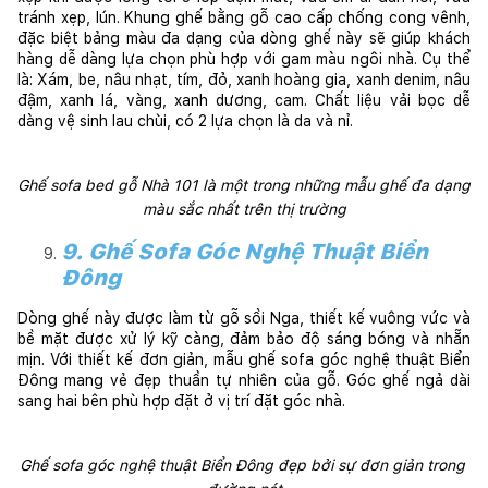
tránh xẹp, lún. Khung ghế bằng gỗ cao cấp chống cong vênh, 
đặc biệt bảng màu đa dạng của dòng ghế này sẽ giúp khách 
hàng dễ dàng lựa chọn phù hợp với gam màu ngôi nhà. Cụ thể 
là: 
Xám, be, nâu nhạt, tím, đỏ, xanh hoàng gia, xanh denim, nâu 
đậm, xanh lá, vàng, xanh dương, cam. Chất liệu vải bọc dễ 
dàng vệ sinh lau chùi, có 2 lựa chọn là da và nỉ. 
Ghế sofa bed gỗ Nhà 101 là một trong những mẫu ghế đa dạng 
màu sắc nhất trên thị trường
9. Ghế Sofa Góc Nghệ Thuật Biển
Đông
Dòng ghế này được làm từ gỗ sồi Nga, thiết kế vuông vức và 
bề mặt được xử lý kỹ càng, đảm bảo độ sáng bóng và nhẵn 
mịn. Với thiết kế đơn giản, mẫu ghế sofa góc nghệ thuật Biển 
Đông mang vẻ đẹp thuần tự nhiên của gỗ. Góc ghế ngả dài 
sang hai bên phù hợp đặt ở vị trí đặt góc nhà.
Ghế sofa góc nghệ thuật Biển Đông đẹp bởi sự đơn giản trong 