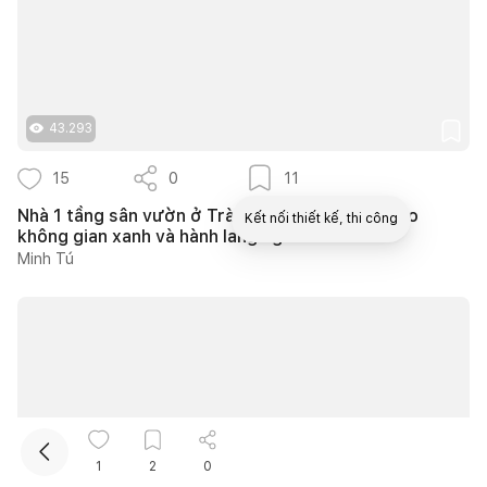
43.293
15
0
11
Nhà 1 tầng sân vườn ở Trà Vinh dành 450m2 cho
Kết nối thiết kế, thi công
không gian xanh và hành lang ngoài trời
Minh Tú
Mua sắm hoàn thiện nhà
1
2
0