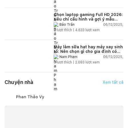
Chọn laptop gaming Full HD 2026:
tiêu chí cấu hình và gợi ý mẫu
đáng mua
06/12/2025,
Bảo Trần
0
lượt thích |
4.633
lượt xem
Máy làm sữa hạt hay máy xay sinh
tố: Nên chọn gì cho gia đình có
trẻ nhỏ (2–4 người)?
06/12/2025,
Nam Phạm
0
lượt thích |
2.093
lượt xem
Chuyện nhà
Xem tất cả
Phan Thảo Vy