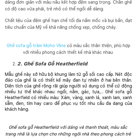
dáng đơn giản với màu nâu kết hợp đệm sang trọng. Chân ghế
có độ cao vừa phải, trẻ nhỏ có thể ngồi dễ dàng.
Chất liệu của đệm ghế hạn chế tối đa nấm mốc và bụi bẩn, đạt
tiêu chuẩn của Mỹ về khả năng chống xẹp, chống cháy.
Ghế sofa gỗ tràm Moho Vline
có màu sắc thân thiện, phù hợp
với nhiều phong cách thiết kế nhà khác nhau
2. Ghế Sofa Gỗ Heatherfield
Mẫu ghế này sở hữu bộ khung làm từ gỗ sồi cao cấp. Nét độc 
đáo của ghế là có thiết kế mây đan tự nhiên ở hai bên thân. 
Diện tích của ghế rộng rãi giúp người sử dụng có thể cử động 
nhiều tư thế khác nhau: ngồi, nằm, gác, tựa,... Ghế sofa gỗ 
Heatherfield có nhiều màu: 
Xám, vàng, xanh lá, xanh lam, xanh 
sẫm, đen, tím hay caro để phục vụ tốt nhu cầu đa dạng của 
khách hàng.
Ghế sofa gỗ Heatherfield với dáng vẻ thanh thoát, màu sắc 
trang nhã là lựa chọn cho những ngôi nhà theo phong cách trẻ 