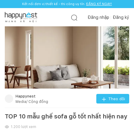
Kết nối đơn vị thiết kế - thi công uy tín.
ĐĂNG KÝ NGAY!
Đăng nhập
Đăng ký
M
Ạ
N
G
X
Ã
H
Ộ
I
Happynest
Theo dõi
Media/ Cộng đồng
TOP 10 mẫu ghế sofa gỗ tốt nhất hiện nay
1.200
lượt xem