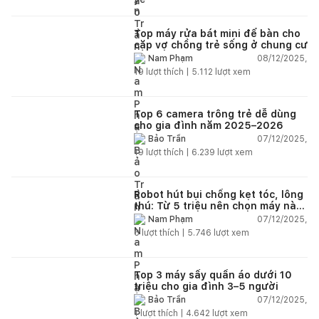
Top máy rửa bát mini để bàn cho
cặp vợ chồng trẻ sống ở chung cư
08/12/2025,
Nam Phạm
19
lượt thích |
5.112
lượt xem
Top 6 camera trông trẻ dễ dùng
cho gia đình năm 2025–2026
07/12/2025,
Bảo Trần
19
lượt thích |
6.239
lượt xem
Robot hút bụi chống kẹt tóc, lông
thú: Từ 5 triệu nên chọn máy nào
năm 2025–2026?
07/12/2025,
Nam Phạm
6
lượt thích |
5.746
lượt xem
Top 3 máy sấy quần áo dưới 10
triệu cho gia đình 3–5 người
07/12/2025,
Bảo Trần
1
lượt thích |
4.642
lượt xem