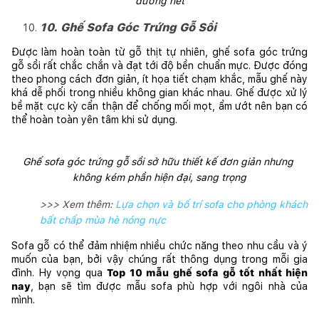
đường nét
10. Ghế Sofa Góc Trứng Gỗ Sồi
Được làm hoàn toàn từ gỗ thịt tự nhiên, ghế sofa góc trứng 
gỗ sồi rất chắc chắn và đạt tới độ bền chuẩn mực. Được đóng 
theo phong cách đơn giản, ít họa tiết chạm khắc, mẫu ghế này 
khá dễ phối trong nhiều không gian khác nhau. Ghế được xử lý 
bề mặt cực kỳ cẩn thận để chống mối mọt, ẩm ướt nên bạn có 
thể hoàn toàn yên tâm khi sử dụng. 
Ghế sofa góc trứng gỗ sồi sở hữu thiết kế đơn giản nhưng 
không kém phần hiện đại, sang trọng
>>> Xem thêm:
Lựa chọn và bố trí sofa cho phòng khách
bất chấp mùa hè nóng nực
Sofa gỗ có thể đảm nhiệm nhiều chức năng theo nhu cầu và ý 
muốn của bạn, bởi vậy chúng rất thông dụng trong mỗi gia 
đình. Hy vọng qua 
Top 10 mẫu ghế sofa gỗ tốt nhất hiện 
nay
, bạn sẽ tìm được mẫu sofa phù hợp với ngôi nhà của 
mình. 