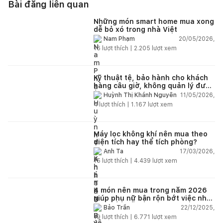
Bài đăng liên quan
Những món smart home mua xong
dễ bỏ xó trong nhà Việt
20/05/2026,
Nam Phạm
16
lượt thích |
2.205
lượt xem
Kỹ thuật tệ, bảo hành cho khách
hàng câu giờ, không quản lý được
nhân viên xây dựng của mình,
11/05/2026,
Huỳnh Thị Khánh Nguyên
điện nhẹ, điện nước, tường quá
4
lượt thích |
1.167
lượt xem
kém. Luôn đổ lỗi cho nhân viên.
Bảo hành quá tệ, tôi phải đợi rất
lâu mới dc bảo hành, liên hệ để
được bảo hành thì bơ khách
Máy lọc không khí nên mua theo
diện tích hay thể tích phòng?
17/03/2026,
Anh Ta
15
lượt thích |
4.439
lượt xem
4 món nên mua trong năm 2026
giúp phụ nữ bận rộn bớt việc nhà,
nhẹ đầu mỗi ngày
22/12/2025,
Bảo Trần
19
lượt thích |
6.771
lượt xem