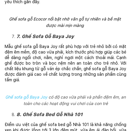
yêu thích gần đây. 
Ghế sofa gỗ Ecocor nổi bật nhờ vân gỗ tự nhiên và bề mặt 
được mài mịn màng 
7. Ghế Sofa Gỗ Baya Joy
Mẫu ghế sofa gỗ Baya Joy rất phù hợp với trẻ nhỏ bởi có mặt 
đệm êm mềm, độ cao vừa phải, kích thước phù hợp giúp các bé 
dễ dàng ngồi chơi, nằm, nghỉ ngơi một cách thoải mái. Cạnh 
ghế được bo tròn và bọc nệm nên an toàn cho trẻ nhỏ. Với 
chất liệu khung từ gỗ ván ép chắc chắn, ghế sofa gỗ Baya Joy 
được đánh giá cao về chất lượng trong những sản phẩm cùng 
tầm giá. 
Ghế sofa gỗ Baya Joy
có độ cao vừa phải và phần đệm êm, an
toàn cho các hoạt động vui chơi của con trẻ
8. Ghế Sofa Bed Gỗ Nhà 101
Điểm ưu việt của ghế sofa bed gỗ Nhà 101 là khả năng chống 
xẹp khi được lồng tới 3 lớp đệm mút, vừa êm ái đàn hồi, vừa 