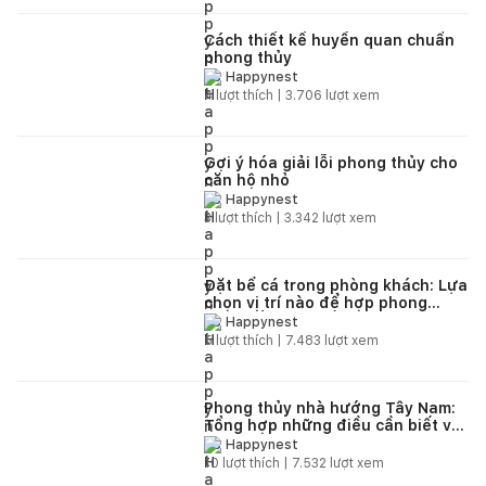
Cách thiết kế huyền quan chuẩn
phong thủy
Happynest
4
lượt thích |
3.706
lượt xem
Gợi ý hóa giải lỗi phong thủy cho
căn hộ nhỏ
Happynest
3
lượt thích |
3.342
lượt xem
Đặt bể cá trong phòng khách: Lựa
chọn vị trí nào để hợp phong
thuỷ, cầu may mắn?
Happynest
5
lượt thích |
7.483
lượt xem
Phong thủy nhà hướng Tây Nam:
Tổng hợp những điều cần biết về
xây nhà hướng Tây Nam
Happynest
10
lượt thích |
7.532
lượt xem