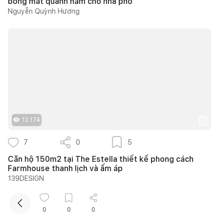
bóng mát quanh năm cho nhà phố
Nguyễn Quỳnh Hương
Kết nối thiết kế, thi công
12.174
Mua sắm hoàn thiện nhà
7
0
5
Căn hộ 150m2 tại The Estella thiết kế phong cách
Farmhouse thanh lịch và ấm áp
139DESIGN
0
0
0