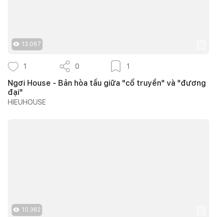
13.067
1
0
1
Ngơi House - Bản hòa tấu giữa "cổ truyền" và "đương
đại"
HIEUHOUSE
10.362