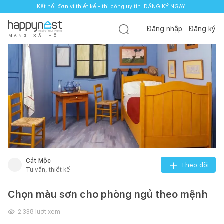
Kết nối đơn vị thiết kế - thi công uy tín.
ĐĂNG KÝ NGAY!
Đăng nhập
Đăng ký
M
Ạ
N
G
X
Ã
H
Ộ
I
Cát Mộc
Theo dõi
Tư vấn, thiết kế
Chọn màu sơn cho phòng ngủ theo mệnh
2.338
lượt xem