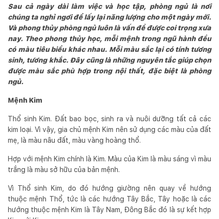
Sau cả ngày dài làm việc và học tập, phòng ngủ là nơi
chúng ta nghỉ ngơi để lấy lại năng lượng cho một ngày mới.
Và phong thủy phòng ngủ luôn là vấn đề được coi trọng xưa
nay. Theo phong thủy học, mỗi mệnh trong ngũ hành đều
có màu tiêu biểu khác nhau. Mỗi màu sắc lại có tính tương
sinh, tương khắc. Đây cũng là những nguyên tắc giúp chọn
được màu sắc phù hợp trong nội thất, đặc biệt là phòng
ngủ.
Mệnh Kim
Thổ sinh Kim. Đất bao bọc, sinh ra và nuôi dưỡng tất cả các
kim loại. Vì vậy, gia chủ mệnh Kim nên sử dụng các màu của đất
mẹ, là màu nâu đất, màu vàng hoàng thổ.
Hợp với mệnh Kim chính là Kim. Màu của Kim là màu sáng vì màu
trắng là màu sở hữu của bản mệnh.
Vì Thổ sinh Kim, do đó hướng giường nên quay về hướng
thuộc mệnh Thổ, tức là các hướng Tây Bắc, Tây hoặc là các
hướng thuộc mệnh Kim là Tây Nam, Đông Bắc đó là sự kết hợp