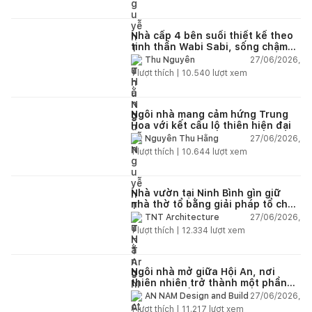
Nhà cấp 4 bên suối thiết kế theo
tinh thần Wabi Sabi, sống chậm
giữa thiên nhiên
27/06/2026,
Thu Nguyễn
1
lượt thích |
10.540
lượt xem
Ngôi nhà mang cảm hứng Trung
Hoa với kết cấu lộ thiên hiện đại
27/06/2026,
Nguyễn Thu Hằng
1
lượt thích |
10.644
lượt xem
Nhà vườn tại Ninh Bình gìn giữ
nhà thờ tổ bằng giải pháp tổ chức
lại không gian
27/06/2026,
TNT Architecture
1
lượt thích |
12.334
lượt xem
Ngôi nhà mở giữa Hội An, nơi
thiên nhiên trở thành một phần
của cuộc sống
27/06/2026,
AN NAM Design and Build
1
lượt thích |
11.217
lượt xem