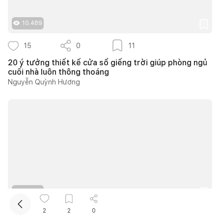
10.489
15
0
11
20 ý tưởng thiết kế cửa sổ giếng trời giúp phòng ngủ
cuối nhà luôn thông thoáng
Nguyễn Quỳnh Hương
Kết nối thiết kế, thi công
Mua sắm hoàn thiện nhà
16.659
2
2
0
21
0
16