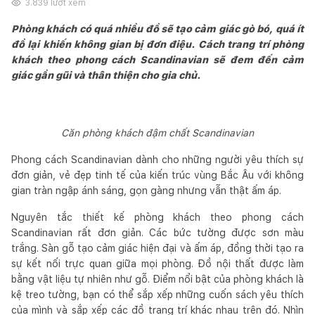
3.839
lượt xem
Phòng khách có quá nhiều đồ sẽ tạo cảm giác gò bó, quá ít
đồ lại khiến không gian bị đơn điệu. Cách trang trí phòng
khách theo phong cách Scandinavian sẽ đem đến cảm
giác gần gũi và thân thiện cho gia chủ.
Căn phòng khách đậm chất Scandinavian
Phong cách Scandinavian dành cho những người yêu thích sự
đơn giản, vẻ đẹp tinh tế của kiến trúc vùng Bắc Âu với không
gian tràn ngập ánh sáng, gọn gàng nhưng vẫn thật ấm áp.
Nguyên tắc thiết kế phòng khách theo phong cách
Scandinavian rất đơn giản. Các bức tường được sơn màu
trắng. Sàn gỗ tạo cảm giác hiện đại và ấm áp, đồng thời tạo ra
sự kết nối trực quan giữa mọi phòng. Đồ nội thất được làm
bằng vật liệu tự nhiên như gỗ. Điểm nổi bật của phòng khách là
kệ treo tường, bạn có thể sắp xếp những cuốn sách yêu thích
của mình và sắp xếp các đồ trang trí khác nhau trên đó. Nhìn