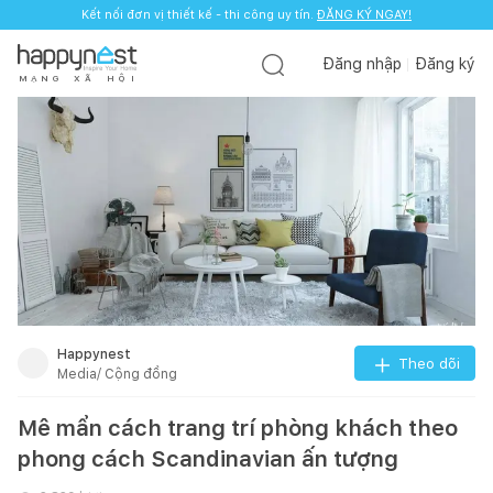
Kết nối đơn vị thiết kế - thi công uy tín.
ĐĂNG KÝ NGAY!
Đăng nhập
Đăng ký
M
Ạ
N
G
X
Ã
H
Ộ
I
Happynest
Theo dõi
Media/ Cộng đồng
Mê mẩn cách trang trí phòng khách theo
phong cách Scandinavian ấn tượng