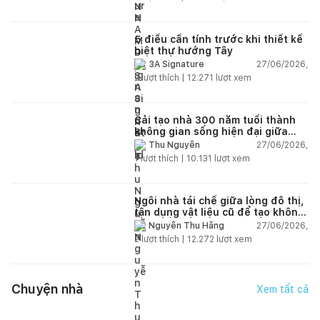
5 điều cần tính trước khi thiết kế
biệt thự hướng Tây
27/06/2026,
3A Signature
2
lượt thích |
12.271
lượt xem
Cải tạo nhà 300 năm tuổi thành
không gian sống hiện đại giữa
thiên nhiên
27/06/2026,
Thu Nguyễn
1
lượt thích |
10.131
lượt xem
Ngôi nhà tái chế giữa lòng đô thị,
tận dụng vật liệu cũ để tạo không
gian sống linh hoạt
27/06/2026,
Nguyễn Thu Hằng
2
lượt thích |
12.272
lượt xem
Chuyện nhà
Xem tất cả