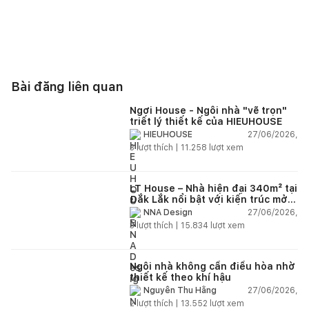
Bài đăng liên quan
Ngơi House - Ngôi nhà "vẽ trọn"
triết lý thiết kế của HIEUHOUSE
27/06/2026,
HIEUHOUSE
3
lượt thích |
11.258
lượt xem
LT House – Nhà hiện đại 340m² tại
Đắk Lắk nổi bật với kiến trúc mở
và hệ sân vườn kết nối thiên
27/06/2026,
NNA Design
nhiên
3
lượt thích |
15.834
lượt xem
Ngôi nhà không cần điều hòa nhờ
thiết kế theo khí hậu
27/06/2026,
Nguyễn Thu Hằng
2
lượt thích |
13.552
lượt xem