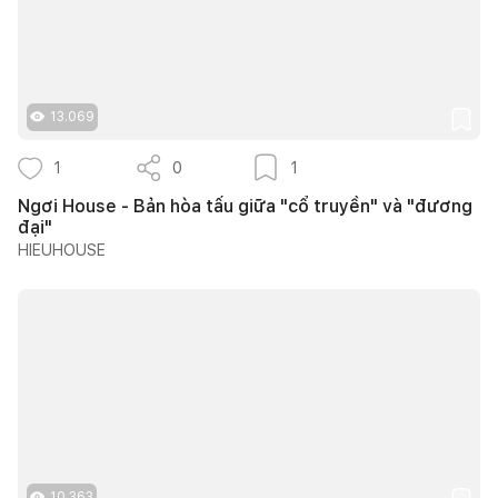
13.069
1
0
1
Ngơi House - Bản hòa tấu giữa "cổ truyền" và "đương
đại"
HIEUHOUSE
10.363