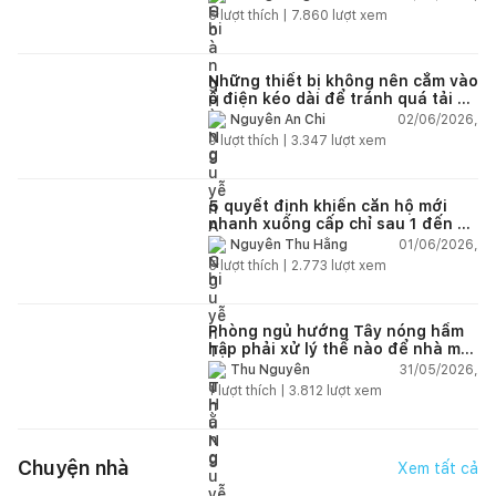
5
lượt thích |
7.860
lượt xem
Những thiết bị không nên cắm vào
ổ điện kéo dài để tránh quá tải và
chập cháy trong nhà
02/06/2026,
Nguyễn An Chi
9
lượt thích |
3.347
lượt xem
5 quyết định khiến căn hộ mới
nhanh xuống cấp chỉ sau 1 đến 2
năm
01/06/2026,
Nguyễn Thu Hằng
5
lượt thích |
2.773
lượt xem
Phòng ngủ hướng Tây nóng hầm
hập phải xử lý thế nào để nhà mát
hơn?
31/05/2026,
Thu Nguyễn
1
lượt thích |
3.812
lượt xem
Chuyện nhà
Xem tất cả