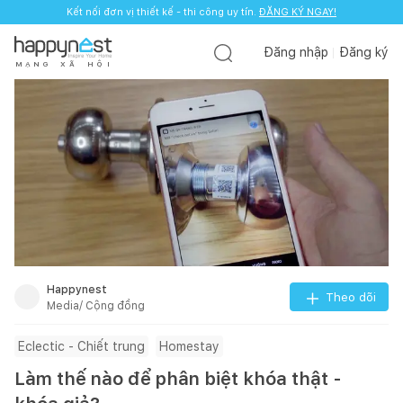
Kết nối đơn vị thiết kế - thi công uy tín.
ĐĂNG KÝ NGAY!
Đăng nhập
Đăng ký
M
Ạ
N
G
X
Ã
H
Ộ
I
Happynest
Theo dõi
Media/ Cộng đồng
Eclectic - Chiết trung
Homestay
Làm thế nào để phân biệt khóa thật -