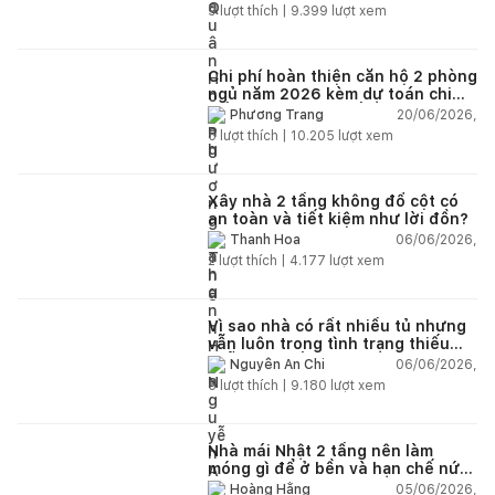
9
lượt thích |
9.399
lượt xem
Chi phí hoàn thiện căn hộ 2 phòng
ngủ năm 2026 kèm dự toán chi
tiết và ví dụ thực tế
20/06/2026,
Phương Trang
5
lượt thích |
10.205
lượt xem
Xây nhà 2 tầng không đổ cột có
an toàn và tiết kiệm như lời đồn?
06/06/2026,
Thanh Hoa
2
lượt thích |
4.177
lượt xem
Vì sao nhà có rất nhiều tủ nhưng
vẫn luôn trong tình trạng thiếu
chỗ chứa đồ?
06/06/2026,
Nguyễn An Chi
5
lượt thích |
9.180
lượt xem
Nhà mái Nhật 2 tầng nên làm
móng gì để ở bền và hạn chế nứt
lún?
05/06/2026,
Hoàng Hằng