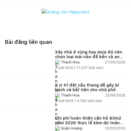
Bài đăng liên quan
Xây nhà ở vùng hay mưa đá nên
chọn loại mái nào để bền và an
toàn?
27/06/2026,
Thanh Hoa
2
lượt thích |
11.037
lượt xem
3 vị trí đặt cầu thang dễ gây bí
bách và bất tiện cho nhà phố
23/06/2026,
Thanh Hoa
5
lượt thích |
4.593
lượt xem
Chi phí hoàn thiện căn hộ 80m2
năm 2026 thực tế kèm dự toán
chi tiết từng hạng mục
20/06/2026,
Quân Hoàng