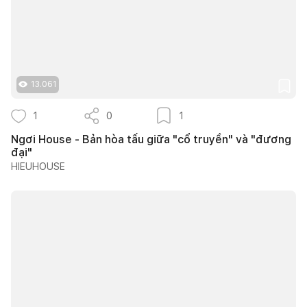
13.061
1
0
1
Ngơi House - Bản hòa tấu giữa "cổ truyền" và "đương
đại"
HIEUHOUSE