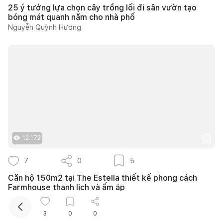
25 ý tưởng lựa chọn cây trồng lối đi sân vườn tạo
bóng mát quanh năm cho nhà phố
Nguyễn Quỳnh Hương
Kết nối thiết kế, thi công
Mua sắm hoàn thiện nhà
12.172
7
0
5
Căn hộ 150m2 tại The Estella thiết kế phong cách
Farmhouse thanh lịch và ấm áp
139DESIGN
3
0
0