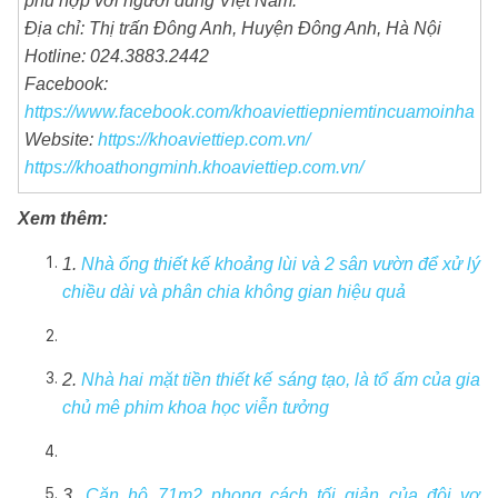
phù hợp với người dùng Việt Nam.
Địa chỉ: Thị trấn Đông Anh, Huyện Đông Anh, Hà Nội
Hotline: 024.3883.2442
Facebook:
https://www.facebook.com/khoaviettiepniemtincuamoinha
Website:
https://khoaviettiep.com.vn/
https://khoathongminh.khoaviettiep.com.vn/
Xem thêm:
1.
Nhà ống thiết kế khoảng lùi và 2 sân vườn để xử lý
chiều dài và phân chia không gian hiệu quả
2.
Nhà hai mặt tiền thiết kế sáng tạo, là tổ ấm của gia
chủ mê phim khoa học viễn tưởng
3.
Căn hộ 71m2 phong cách tối giản của đôi vợ