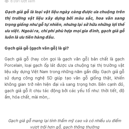
8.091
lượt xem
Gạch giả gỗ là loại vật liệu ngày càng được ưa chuộng trên
thị trường vật liệu xây dựng bởi màu sắc, hoa văn sang
trọng giống như gỗ tự nhiên, nhưng lại sở hữu những lợi thế
ưu việt. Ngoài ra, chi phí phù hợp mọi gia đình, gạch giả gỗ
luôn là ưu tiên hàng đầu.
Gạch giả gỗ (gạch vân gỗ) là gì?
Gạch giả gỗ (hay còn gọi là gạch vân gỗ) bản chất là gạch
Porcelain, loại gạch ốp lát được ưa chuộng tại thị trường vật
liệu xây dựng Việt Nam trong những năm gần đây. Gạch giả gỗ
sử dụng công nghệ 5D giúp tạo vân gỗ giống thật, khiến
không gian trở nên hiện đại và sang trọng hơn. Bên cạnh đó,
gạch giả gỗ ít chịu tác động bởi các yếu tố như: thời tiết, độ
ẩm, hóa chất, mài mòn,..
Gạch giả gỗ mang lại tính thẩm mỹ cao và có nhiều ưu điểm
vượt trội hơn gỗ, gạch thông thường