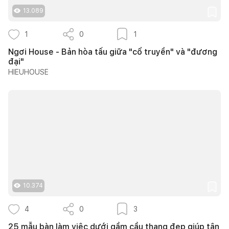
13.089
1
0
1
Ngơi House - Bản hòa tấu giữa "cổ truyền" và "đương
đại"
HIEUHOUSE
10.374
4
0
3
25 mẫu bàn làm việc dưới gầm cầu thang đẹp giúp tận