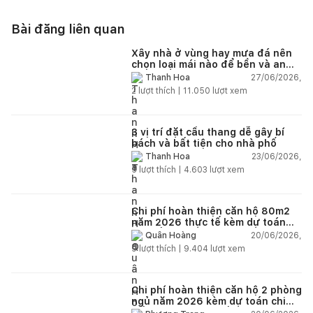
Bài đăng liên quan
Xây nhà ở vùng hay mưa đá nên
chọn loại mái nào để bền và an
toàn?
27/06/2026,
Thanh Hoa
2
lượt thích |
11.050
lượt xem
3 vị trí đặt cầu thang dễ gây bí
bách và bất tiện cho nhà phố
23/06/2026,
Thanh Hoa
5
lượt thích |
4.603
lượt xem
Chi phí hoàn thiện căn hộ 80m2
năm 2026 thực tế kèm dự toán
chi tiết từng hạng mục
20/06/2026,
Quân Hoàng
9
lượt thích |
9.404
lượt xem
Chi phí hoàn thiện căn hộ 2 phòng
ngủ năm 2026 kèm dự toán chi
tiết và ví dụ thực tế