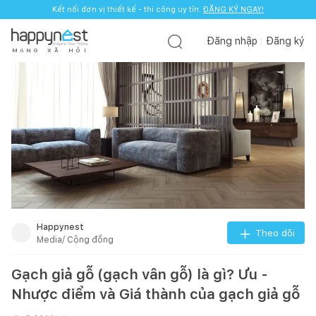
Kết nối đơn vị thiết kế - thi công uy tín.
ĐĂNG KÝ NGAY!
Đăng nhập
Đăng ký
M
Ạ
N
G
X
Ã
H
Ộ
I
Happynest
Theo dõi
Media/ Cộng đồng
Gạch giả gỗ (gạch vân gỗ) là gì? Ưu -
Nhược điểm và Giá thành của gạch giả gỗ