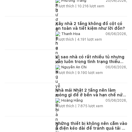
20/06/2026,
Phương Trang
5
lượt thích |
10.216
lượt xem
Xây nhà 2 tầng không đổ cột có
an toàn và tiết kiệm như lời đồn?
06/06/2026,
Thanh Hoa
2
lượt thích |
4.191
lượt xem
Vì sao nhà có rất nhiều tủ nhưng
vẫn luôn trong tình trạng thiếu
chỗ chứa đồ?
06/06/2026,
Nguyễn An Chi
5
lượt thích |
9.190
lượt xem
Nhà mái Nhật 2 tầng nên làm
móng gì để ở bền và hạn chế nứt
lún?
05/06/2026,
Hoàng Hằng
5
lượt thích |
7.875
lượt xem
Những thiết bị không nên cắm vào
ổ điện kéo dài để tránh quá tải và