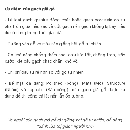
Ưu điểm của gạch giả gỗ
- Là loại gạch granite đồng chất hoặc gạch porcelain có sự
pha trộn giữa màu sắc và cốt gạch nên gạch không bị bay màu
dù sử dụng trong thời gian dài.
- Đường vân gỗ và màu sắc giống hệt gỗ tự nhiên.
- Có khả năng chống thấm cao, chịu lực tốt, chống trơn, trầy
xước, kết cấu gạch chắc chắn, khó vỡ.
- Chi phí đầu tư rẻ hơn so với gỗ tự nhiên
- Bề mặt đa dạng: Polished (bóng), Matt (Mờ), Structure
(Nhám) và Lappato (Bán bóng), nên gạch giả gỗ được sử
dụng để thi công cả lát nền lẫn ốp tường.
Vẻ ngoài của gạch giả gỗ rất giống với gỗ tự nhiên, dễ dàng
“đánh lừa thị giác” người nhìn