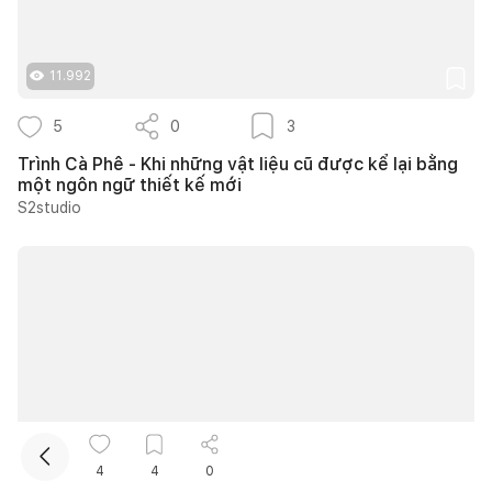
11.992
5
0
3
Trình Cà Phê - Khi những vật liệu cũ được kể lại bằng
một ngôn ngữ thiết kế mới
S2studio
Kết nối thiết kế, thi công
Mua sắm hoàn thiện nhà
10.501
4
4
0