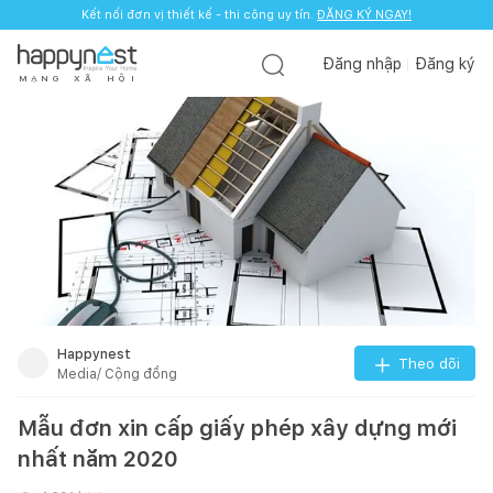
Kết nối đơn vị thiết kế - thi công uy tín.
ĐĂNG KÝ NGAY!
Đăng nhập
Đăng ký
M
Ạ
N
G
X
Ã
H
Ộ
I
Happynest
Theo dõi
Media/ Cộng đồng
Mẫu đơn xin cấp giấy phép xây dựng mới
nhất năm 2020