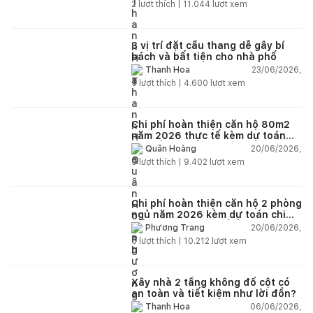
2
lượt thích |
11.044
lượt xem
3 vị trí đặt cầu thang dễ gây bí
bách và bất tiện cho nhà phố
23/06/2026,
Thanh Hoa
5
lượt thích |
4.600
lượt xem
Chi phí hoàn thiện căn hộ 80m2
năm 2026 thực tế kèm dự toán
chi tiết từng hạng mục
20/06/2026,
Quân Hoàng
9
lượt thích |
9.402
lượt xem
Chi phí hoàn thiện căn hộ 2 phòng
ngủ năm 2026 kèm dự toán chi
tiết và ví dụ thực tế
20/06/2026,
Phương Trang
5
lượt thích |
10.212
lượt xem
Xây nhà 2 tầng không đổ cột có
an toàn và tiết kiệm như lời đồn?
06/06/2026,
Thanh Hoa