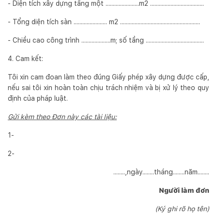
- Diện tích xây dựng tầng một .......................m2 .....................................
- Tổng diện tích sàn ....................... m2 .......................................................
- Chiều cao công trình ....................m; số tầng ........................................
4. Cam kết:
Tôi xin cam đoan làm theo đúng Giấy phép xây dựng được cấp,
nếu sai tôi xin hoàn toàn chịu trách nhiệm và bị xử lý theo quy
định của pháp luật.
Gửi kèm theo Đơn này các tài liệu:
1-
2-
........,ngày........tháng........năm........
Người làm đơn
(Ký ghi rõ họ tên)