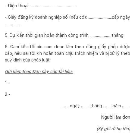
- Điện thoại: …………………..........................
- Giấy đăng ký doanh nghiệp số (nếu có): ..........................cấp ngày
..................
5. Dự kiến thời gian hoàn thành công trình: ...................... tháng
6. Cam kết: tôi xin cam đoan làm theo đúng giấy phép được
cấp, nếu sai tôi xin hoàn toàn chịu trách nhiệm và bị xử lý theo
quy định của pháp luật.
Gửi kèm theo Đơn này các tài liệu:
1 -
2 -
......... ngày ......... tháng ......... năm .........
Người làm đơn
(Ký ghi rõ họ tên)