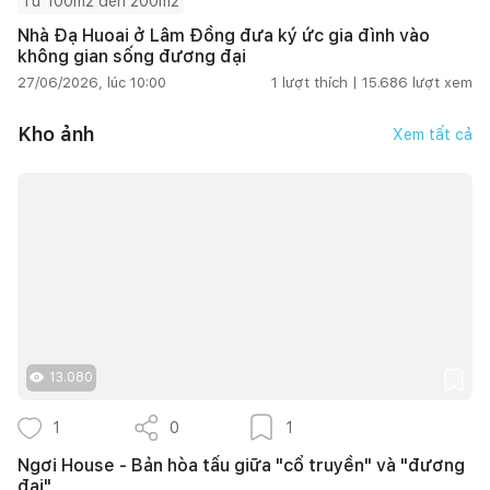
Từ 100m2 đến 200m2
Nhà Đạ Huoai ở Lâm Đồng đưa ký ức gia đình vào
không gian sống đương đại
27/06/2026, lúc 10:00
1
lượt thích |
15.686
lượt xem
Kho ảnh
Xem tất cả
13.080
1
0
1
Ngơi House - Bản hòa tấu giữa "cổ truyền" và "đương
đại"