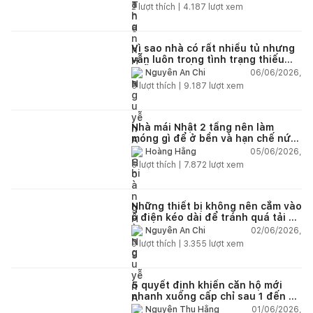
2
lượt thích |
4.187
lượt xem
Vì sao nhà có rất nhiều tủ nhưng
vẫn luôn trong tình trạng thiếu
chỗ chứa đồ?
06/06/2026,
Nguyễn An Chi
5
lượt thích |
9.187
lượt xem
Nhà mái Nhật 2 tầng nên làm
móng gì để ở bền và hạn chế nứt
lún?
05/06/2026,
Hoàng Hằng
5
lượt thích |
7.872
lượt xem
Những thiết bị không nên cắm vào
ổ điện kéo dài để tránh quá tải và
chập cháy trong nhà
02/06/2026,
Nguyễn An Chi
9
lượt thích |
3.355
lượt xem
5 quyết định khiến căn hộ mới
nhanh xuống cấp chỉ sau 1 đến 2
năm
01/06/2026,
Nguyễn Thu Hằng