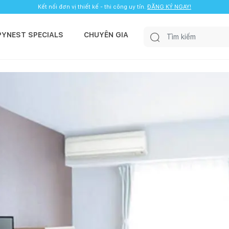
Kết nối đơn vị thiết kế - thi công uy tín.
ĐĂNG KÝ NGAY!
PYNEST SPECIALS
CHUYÊN GIA