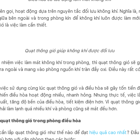
n gọi, hoạt động dựa trên nguyên tắc đối lưu không khí. Nghĩa là,
 giữa bên ngoài và trong phòng kín để không khí luôn được làm mới.
ó là việc làm cần thiết.
Quạt thông gió giúp không khí được đối lưu
 nhiệm việc làm mát không khí trong phòng, thì quạt thông gió sẽ g
ra ngoài và mang vào phòng nguồn khí tràn đầy oxi. Điều này rất c
việc sử dụng cùng lúc quạt thông gió và điều hòa sẽ gây tốn tiền đi
khiến điều hòa hoạt động nhiều, nhanh hỏng. Nhưng thực tế, việc lắ
t, tăng độ bền của điều hòa, tiết kiệm điện hơn. Vì quạt thông gi
hải làm lạnh quá nhiều khí và phòng cũng sẽ mát đều hơn.
p quạt thông gió trong phòng điều hòa
cần lắp quạt thông gió như thế nào để đạt
hiệu quả cao nhất
? Đầu 
hù hợp với căn phòng theo các bước: