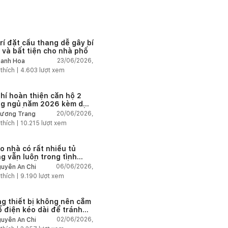
trí đặt cầu thang dễ gây bí
 và bất tiện cho nhà phố
23/06/2026,
anh Hoa
 thích |
4.603
lượt xem
phí hoàn thiện căn hộ 2
g ngủ năm 2026 kèm dự
chi tiết và ví dụ thực tế
20/06/2026,
ương Trang
 thích |
10.215
lượt xem
ao nhà có rất nhiều tủ
g vẫn luôn trong tình
g thiếu chỗ chứa đồ?
06/06/2026,
uyễn An Chi
 thích |
9.190
lượt xem
g thiết bị không nên cắm
ổ điện kéo dài để tránh
tải và chập cháy trong
02/06/2026,
uyễn An Chi