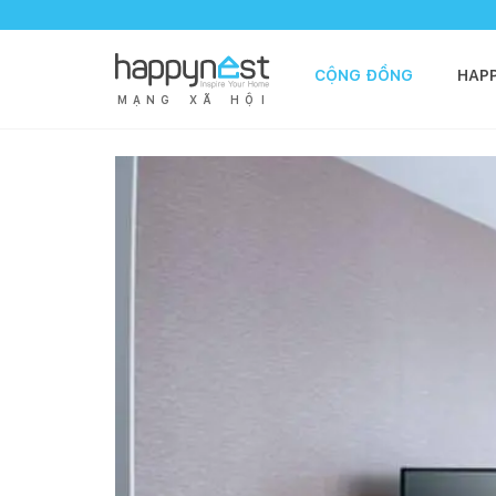
CỘNG ĐỒNG
HAP
M
Ạ
N
G
X
Ã
H
Ộ
I