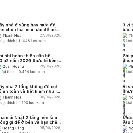
ây nhà ở vùng hay mưa đá
3 vị 
ên chọn loại mái nào để bền
bách
à an toàn?
27/06/2026,
Thanh Hoa
Th
lượt thích |
11.048
lượt xem
5
lượt
hi phí hoàn thiện căn hộ
Chi 
0m2 năm 2026 thực tế kèm
phòn
ự toán chi tiết từng hạng
toán 
20/06/2026,
Quân Hoàng
Ph
ục
lượt thích |
9.404
lượt xem
5
lượt
ây nhà 2 tầng không đổ cột
Vì s
ó an toàn và tiết kiệm như lời
nhưn
ồn?
trạn
06/06/2026,
Thanh Hoa
Ng
lượt thích |
4.190
lượt xem
5
lượt
hà mái Nhật 2 tầng nên làm
Nhữn
óng gì để ở bền và hạn chế
vào 
ứt lún?
quá 
05/06/2026,
Hoàng Hằng
Ng
nhà