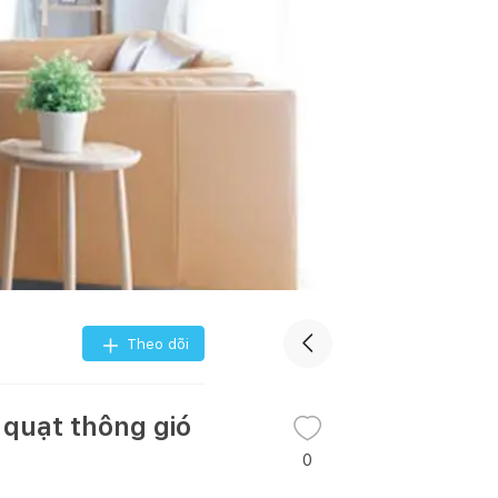
Theo dõi
 quạt thông gió
0