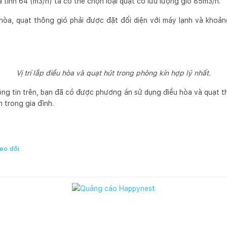
đã tính 64 (m3/h) ta có thể chọn loại quạt có lưu lượng gió 85m3/h.
u hòa, quạt thông gió phải được đặt đối diện với máy lạnh và khoả
Vị trí lắp điều hòa và quạt hút trong phòng kín hợp lý nhất.
ng tin trên, bạn đã có được phương án sử dụng điều hòa và quạt t
n trong gia đình.
eo dõi