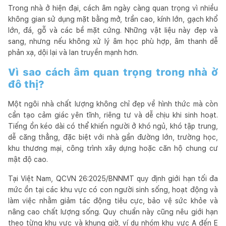
Trong nhà ở hiện đại, cách âm ngày càng quan trọng vì nhiều
không gian sử dụng mặt bằng mở, trần cao, kính lớn, gạch khổ
lớn, đá, gỗ và các bề mặt cứng. Những vật liệu này đẹp và
sang, nhưng nếu không xử lý âm học phù hợp, âm thanh dễ
phản xạ, dội lại và lan truyền mạnh hơn.
Vì sao cách âm quan trọng trong nhà ở
đô thị?
Một ngôi nhà chất lượng không chỉ đẹp về hình thức mà còn
cần tạo cảm giác yên tĩnh, riêng tư và dễ chịu khi sinh hoạt.
Tiếng ồn kéo dài có thể khiến người ở khó ngủ, khó tập trung,
dễ căng thẳng, đặc biệt với nhà gần đường lớn, trường học,
khu thương mại, công trình xây dựng hoặc căn hộ chung cư
mật độ cao.
Tại Việt Nam, QCVN 26:2025/BNNMT quy định giới hạn tối đa
mức ồn tại các khu vực có con người sinh sống, hoạt động và
làm việc nhằm giảm tác động tiêu cực, bảo vệ sức khỏe và
nâng cao chất lượng sống. Quy chuẩn này cũng nêu giới hạn
theo từng khu vực và khung giờ, ví dụ nhóm khu vực A đến E