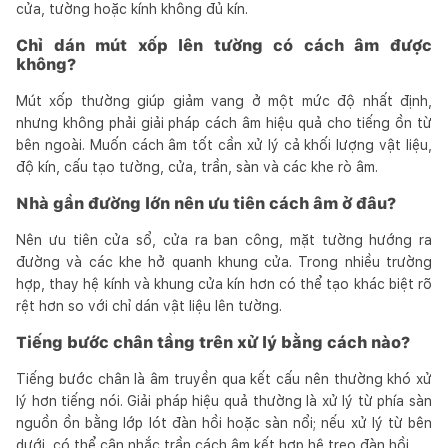
cửa, tường hoặc kính không đủ kín.
Chỉ dán mút xốp lên tường có cách âm được
không?
Mút xốp thường giúp giảm vang ở một mức độ nhất định,
nhưng không phải giải pháp cách âm hiệu quả cho tiếng ồn từ
bên ngoài. Muốn cách âm tốt cần xử lý cả khối lượng vật liệu,
độ kín, cấu tạo tường, cửa, trần, sàn và các khe rò âm.
Nhà gần đường lớn nên ưu tiên cách âm ở đâu?
Nên ưu tiên cửa sổ, cửa ra ban công, mặt tường hướng ra
đường và các khe hở quanh khung cửa. Trong nhiều trường
hợp, thay hệ kính và khung cửa kín hơn có thể tạo khác biệt rõ
rệt hơn so với chỉ dán vật liệu lên tường.
Tiếng bước chân tầng trên xử lý bằng cách nào?
Tiếng bước chân là âm truyền qua kết cấu nên thường khó xử
lý hơn tiếng nói. Giải pháp hiệu quả thường là xử lý từ phía sàn
nguồn ồn bằng lớp lót đàn hồi hoặc sàn nổi; nếu xử lý từ bên
dưới, có thể cân nhắc trần cách âm kết hợp hệ treo đàn hồi.