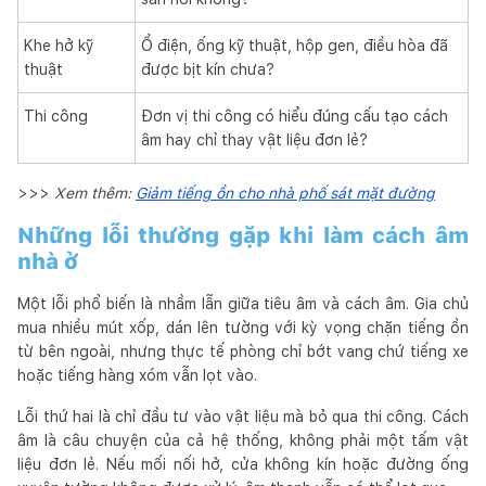
Khe hở kỹ
Ổ điện, ống kỹ thuật, hộp gen, điều hòa đã
thuật
được bịt kín chưa?
Thi công
Đơn vị thi công có hiểu đúng cấu tạo cách
âm hay chỉ thay vật liệu đơn lẻ?
>>>
Xem thêm:
Giảm tiếng ồn cho nhà phố sát mặt đường
Những lỗi thường gặp khi làm cách âm
nhà ở
Một lỗi phổ biến là nhầm lẫn giữa tiêu âm và cách âm. Gia chủ
mua nhiều mút xốp, dán lên tường với kỳ vọng chặn tiếng ồn
từ bên ngoài, nhưng thực tế phòng chỉ bớt vang chứ tiếng xe
hoặc tiếng hàng xóm vẫn lọt vào.
Lỗi thứ hai là chỉ đầu tư vào vật liệu mà bỏ qua thi công. Cách
âm là câu chuyện của cả hệ thống, không phải một tấm vật
liệu đơn lẻ. Nếu mối nối hở, cửa không kín hoặc đường ống