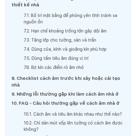
thiết kế nhà
7
.
1
.
Bố trí mặt bằng để phòng yên tĩnh tránh xa
nguồn ồn
7
.
2
.
Hạn chế khoảng trống lớn gây dội âm
7
.
3
.
Tăng lớp cho tường, sàn và trần
7
.
4
.
Dùng cửa, kính và gioăng kín phù hợp
7
.
5
.
Dùng tấm tiêu âm đúng vị trí
7
.
6
.
Bịt kín các điểm rò âm nhỏ
8
.
Checklist cách âm trước khi xây hoặc cải tạo
nhà
9
.
Những lỗi thường gặp khi làm cách âm nhà ở
10
.
FAQ - Câu hỏi thường gặp về cách âm nhà ở
10
.
1
.
Cách âm và tiêu âm khác nhau như thế nào?
10
.
2
.
Chỉ dán mút xốp lên tường có cách âm được
không?