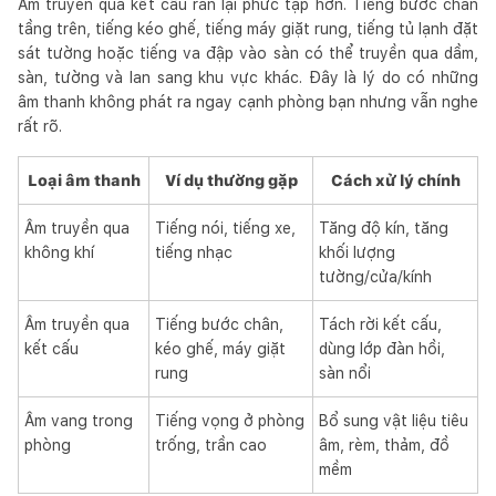
Âm truyền qua kết cấu rắn lại phức tạp hơn. Tiếng bước chân
tầng trên, tiếng kéo ghế, tiếng máy giặt rung, tiếng tủ lạnh đặt
sát tường hoặc tiếng va đập vào sàn có thể truyền qua dầm,
sàn, tường và lan sang khu vực khác. Đây là lý do có những
âm thanh không phát ra ngay cạnh phòng bạn nhưng vẫn nghe
rất rõ.
Loại âm thanh
Ví dụ thường gặp
Cách xử lý chính
Âm truyền qua
Tiếng nói, tiếng xe,
Tăng độ kín, tăng
không khí
tiếng nhạc
khối lượng
tường/cửa/kính
Âm truyền qua
Tiếng bước chân,
Tách rời kết cấu,
kết cấu
kéo ghế, máy giặt
dùng lớp đàn hồi,
rung
sàn nổi
Âm vang trong
Tiếng vọng ở phòng
Bổ sung vật liệu tiêu
phòng
trống, trần cao
âm, rèm, thảm, đồ
mềm