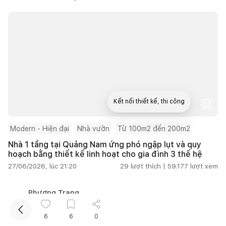
Kết nối thiết kế, thi công
Modern - Hiện đại
Nhà vườn
Từ 100m2 đến 200m2
Mua sắm hoàn thiện nhà
Nhà 1 tầng tại Quảng Nam ứng phó ngập lụt và quy
hoạch bằng thiết kế linh hoạt cho gia đình 3 thế hệ
27/06/2026, lúc 21:20
29
lượt thích |
59.177
lượt xem
Phương Trang
6
6
0