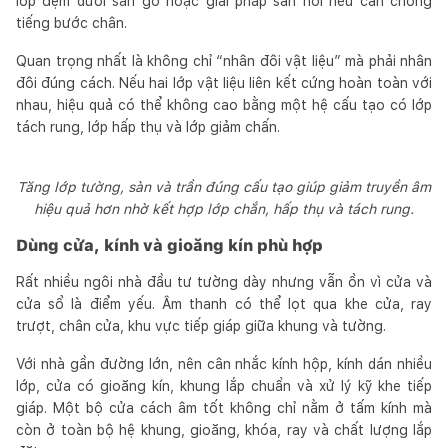
lớp đệm dưới sàn gỗ hoặc giải pháp sàn nổi nếu cần chống
tiếng bước chân.
Quan trọng nhất là không chỉ “nhân đôi vật liệu” mà phải nhân
đôi đúng cách. Nếu hai lớp vật liệu liên kết cứng hoàn toàn với
nhau, hiệu quả có thể không cao bằng một hệ cấu tạo có lớp
tách rung, lớp hấp thụ và lớp giảm chấn.
Tăng lớp tường, sàn và trần đúng cấu tạo giúp giảm truyền âm
hiệu quả hơn nhờ kết hợp lớp chắn, hấp thụ và tách rung.
Dùng cửa, kính và gioăng kín phù hợp
Rất nhiều ngôi nhà đầu tư tường dày nhưng vẫn ồn vì cửa và
cửa sổ là điểm yếu. Âm thanh có thể lọt qua khe cửa, ray
trượt, chân cửa, khu vực tiếp giáp giữa khung và tường.
Với nhà gần đường lớn, nên cân nhắc kính hộp, kính dán nhiều
lớp, cửa có gioăng kín, khung lắp chuẩn và xử lý kỹ khe tiếp
giáp. Một bộ cửa cách âm tốt không chỉ nằm ở tấm kính mà
còn ở toàn bộ hệ khung, gioăng, khóa, ray và chất lượng lắp