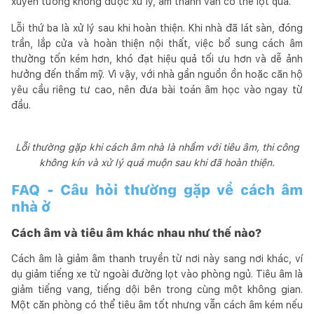
xuyên tường không được xử lý, âm thanh vẫn có thể lọt qua.
Lỗi thứ ba là xử lý sau khi hoàn thiện. Khi nhà đã lát sàn, đóng
trần, lắp cửa và hoàn thiện nội thất, việc bổ sung cách âm
thường tốn kém hơn, khó đạt hiệu quả tối ưu hơn và dễ ảnh
hưởng đến thẩm mỹ. Vì vậy, với nhà gần nguồn ồn hoặc căn hộ
yêu cầu riêng tư cao, nên đưa bài toán âm học vào ngay từ
đầu.
Lỗi thường gặp khi cách âm nhà là nhầm với tiêu âm, thi công
không kín và xử lý quá muộn sau khi đã hoàn thiện.
FAQ - Câu hỏi thường gặp về cách âm
nhà ở
Cách âm và tiêu âm khác nhau như thế nào?
Cách âm là giảm âm thanh truyền từ nơi này sang nơi khác, ví
dụ giảm tiếng xe từ ngoài đường lọt vào phòng ngủ. Tiêu âm là
giảm tiếng vang, tiếng dội bên trong cùng một không gian.
Một căn phòng có thể tiêu âm tốt nhưng vẫn cách âm kém nếu