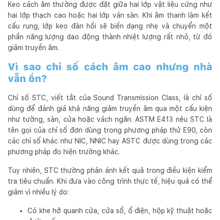
Keo cách âm thường được đặt giữa hai lớp vật liệu cứng như
hai lớp thạch cao hoặc hai lớp ván sàn. Khi âm thanh làm kết
cấu rung, lớp keo đàn hồi sẽ biến dạng nhẹ và chuyển một
phần năng lượng dao động thành nhiệt lượng rất nhỏ, từ đó
giảm truyền âm.
Vì sao chỉ số cách âm cao nhưng nhà
vẫn ồn?
Chỉ số STC, viết tắt của Sound Transmission Class, là chỉ số
dùng để đánh giá khả năng giảm truyền âm qua một cấu kiện
như tường, sàn, cửa hoặc vách ngăn. ASTM E413 nêu STC là
tên gọi của chỉ số đơn dùng trong phương pháp thử E90, còn
các chỉ số khác như NIC, NNIC hay ASTC được dùng trong các
phương pháp đo hiện trường khác.
Tuy nhiên, STC thường phản ánh kết quả trong điều kiện kiểm
tra tiêu chuẩn. Khi đưa vào công trình thực tế, hiệu quả có thể
giảm vì nhiều lý do:
Có khe hở quanh cửa, cửa sổ, ổ điện, hộp kỹ thuật hoặc