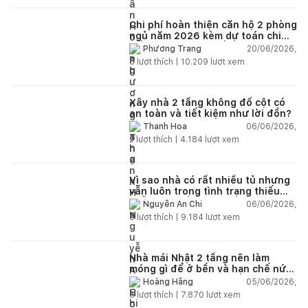
Chi phí hoàn thiện căn hộ 2 phòng
ngủ năm 2026 kèm dự toán chi
tiết và ví dụ thực tế
20/06/2026,
Phương Trang
5
lượt thích |
10.209
lượt xem
Xây nhà 2 tầng không đổ cột có
an toàn và tiết kiệm như lời đồn?
06/06/2026,
Thanh Hoa
2
lượt thích |
4.184
lượt xem
Vì sao nhà có rất nhiều tủ nhưng
vẫn luôn trong tình trạng thiếu
chỗ chứa đồ?
06/06/2026,
Nguyễn An Chi
5
lượt thích |
9.184
lượt xem
Nhà mái Nhật 2 tầng nên làm
móng gì để ở bền và hạn chế nứt
lún?
05/06/2026,
Hoàng Hằng
5
lượt thích |
7.870
lượt xem