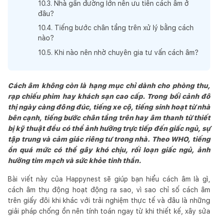
10
.
3
.
Nhà gần đường lớn nên ưu tiên cách âm ở
đâu?
10
.
4
.
Tiếng bước chân tầng trên xử lý bằng cách
nào?
10
.
5
.
Khi nào nên nhờ chuyên gia tư vấn cách âm?
Cách âm không còn là hạng mục chỉ dành cho phòng thu,
rạp chiếu phim hay khách sạn cao cấp. Trong bối cảnh đô
thị ngày càng đông đúc, tiếng xe cộ, tiếng sinh hoạt từ nhà
bên cạnh, tiếng bước chân tầng trên hay âm thanh từ thiết
bị kỹ thuật đều có thể ảnh hưởng trực tiếp đến giấc ngủ, sự
tập trung và cảm giác riêng tư trong nhà. Theo WHO, tiếng
ồn quá mức có thể gây khó chịu, rối loạn giấc ngủ, ảnh
hưởng tim mạch và sức khỏe tinh thần.
Bài viết này của Happynest sẽ giúp bạn hiểu cách âm là gì,
cách âm thụ động hoạt động ra sao, vì sao chỉ số cách âm
trên giấy đôi khi khác với trải nghiệm thực tế và đâu là những
giải pháp chống ồn nên tính toán ngay từ khi thiết kế, xây sửa