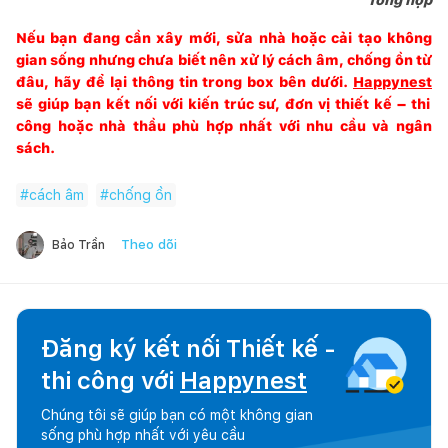
Nếu bạn đang cần xây mới, sửa nhà hoặc cải tạo không
gian sống nhưng chưa biết nên xử lý cách âm, chống ồn từ
đâu, hãy để lại thông tin trong box bên dưới.
Happynest
sẽ giúp bạn kết nối với kiến trúc sư, đơn vị thiết kế – thi
công hoặc nhà thầu phù hợp nhất với nhu cầu và ngân
sách.
#
cách âm
#
chống ồn
Theo dõi
Bảo Trần
Đăng ký kết nối Thiết kế -
thi công với
Happynest
Chúng tôi sẽ giúp bạn có một không gian
sống phù hợp nhất với yêu cầu