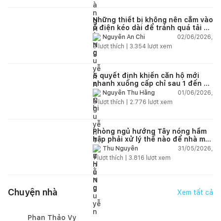
Những thiết bị không nên cắm vào
ổ điện kéo dài để tránh quá tải và
chập cháy trong nhà
02/06/2026,
Nguyễn An Chi
9
lượt thích |
3.354
lượt xem
5 quyết định khiến căn hộ mới
nhanh xuống cấp chỉ sau 1 đến 2
năm
01/06/2026,
Nguyễn Thu Hằng
5
lượt thích |
2.776
lượt xem
Phòng ngủ hướng Tây nóng hầm
hập phải xử lý thế nào để nhà mát
hơn?
31/05/2026,
Thu Nguyễn
1
lượt thích |
3.816
lượt xem
Chuyện nhà
Xem tất cả
Phan Thảo Vy