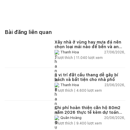
Bài đăng liên quan
Xây nhà ở vùng hay mưa đá nên
chọn loại mái nào để bền và an
toàn?
27/06/2026,
Thanh Hoa
2
lượt thích |
11.040
lượt xem
3 vị trí đặt cầu thang dễ gây bí
bách và bất tiện cho nhà phố
23/06/2026,
Thanh Hoa
5
lượt thích |
4.600
lượt xem
Chi phí hoàn thiện căn hộ 80m2
năm 2026 thực tế kèm dự toán
chi tiết từng hạng mục
20/06/2026,
Quân Hoàng
9
lượt thích |
9.400
lượt xem