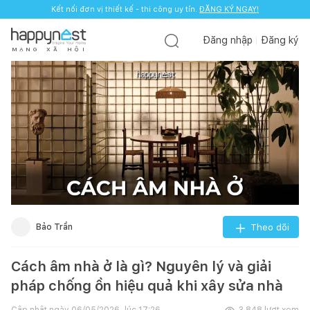
Kết nối đơn vị thiết kế - thi công uy tín.
ĐĂNG KÝ NGAY!
Đăng nhập
Đăng ký
M
Ạ
N
G
X
Ã
H
Ộ
I
Bảo Trần
Theo dõi
Cách âm nhà ở là gì? Nguyên lý và giải
pháp chống ồn hiệu quả khi xây sửa nhà
Cập nhật ngày
06/05/2026, lúc 17:26
3.848
lượt xem