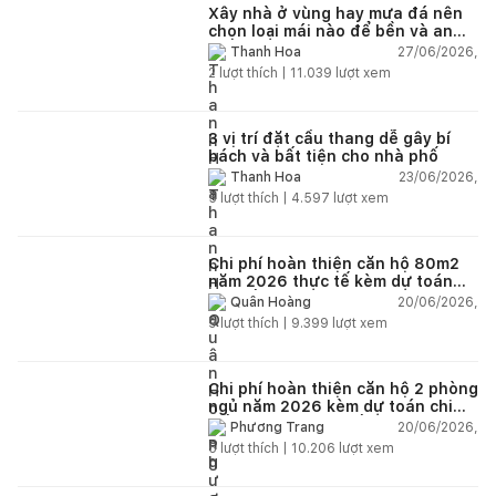
Xây nhà ở vùng hay mưa đá nên
chọn loại mái nào để bền và an
toàn?
27/06/2026,
Thanh Hoa
2
lượt thích |
11.039
lượt xem
3 vị trí đặt cầu thang dễ gây bí
bách và bất tiện cho nhà phố
23/06/2026,
Thanh Hoa
5
lượt thích |
4.597
lượt xem
Chi phí hoàn thiện căn hộ 80m2
năm 2026 thực tế kèm dự toán
chi tiết từng hạng mục
20/06/2026,
Quân Hoàng
9
lượt thích |
9.399
lượt xem
Chi phí hoàn thiện căn hộ 2 phòng
ngủ năm 2026 kèm dự toán chi
tiết và ví dụ thực tế
20/06/2026,
Phương Trang
5
lượt thích |
10.206
lượt xem