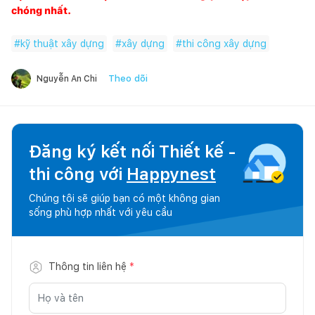
chóng nhất.
#
kỹ thuật xây dựng
#
xây dựng
#
thi công xây dựng
Theo dõi
Nguyễn An Chi
Đăng ký kết nối Thiết kế -
thi công với
Happynest
Chúng tôi sẽ giúp bạn có một không gian
sống phù hợp nhất với yêu cầu
Thông tin liên hệ
*