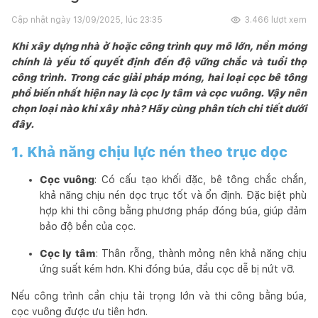
Cập nhật ngày
13/09/2025, lúc 23:35
3.466
lượt xem
Khi xây dựng nhà ở hoặc công trình quy mô lớn, nền móng
chính là yếu tố quyết định đến độ vững chắc và tuổi thọ
công trình. Trong các giải pháp móng, hai loại cọc bê tông
phổ biến nhất hiện nay là cọc ly tâm và cọc vuông. Vậy nên
chọn loại nào khi xây nhà? Hãy cùng phân tích chi tiết dưới
đây.
1. Khả năng chịu lực nén theo trục dọc
Cọc vuông
: Có cấu tạo khối đặc, bê tông chắc chắn,
khả năng chịu nén dọc trục tốt và ổn định. Đặc biệt phù
hợp khi thi công bằng phương pháp đóng búa, giúp đảm
bảo độ bền của cọc.
Cọc ly tâm
: Thân rỗng, thành mỏng nên khả năng chịu
ứng suất kém hơn. Khi đóng búa, đầu cọc dễ bị nứt vỡ.
Nếu công trình cần chịu tải trọng lớn và thi công bằng búa,
cọc vuông được ưu tiên hơn.