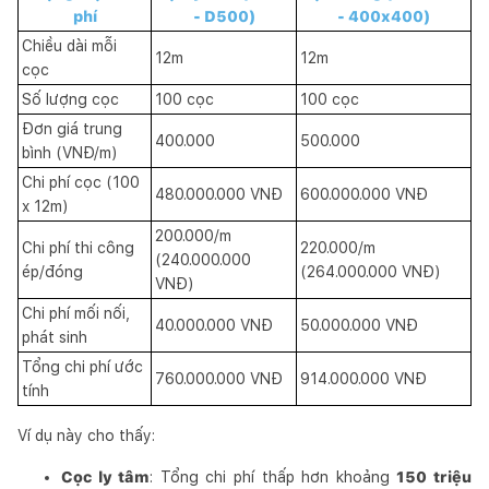
phí
- D500)
- 400x400)
Chiều dài mỗi
12m
12m
cọc
Số lượng cọc
100 cọc
100 cọc
Đơn giá trung
400.000
500.000
bình (VNĐ/m)
Chi phí cọc (100
480.000.000 VNĐ
600.000.000 VNĐ
x 12m)
200.000/m
Chi phí thi công
220.000/m
(240.000.000
ép/đóng
(264.000.000 VNĐ)
VNĐ)
Chi phí mối nối,
40.000.000 VNĐ
50.000.000 VNĐ
phát sinh
Tổng chi phí ước
760.000.000 VNĐ
914.000.000 VNĐ
tính
Ví dụ này cho thấy:
Cọc ly tâm
: Tổng chi phí thấp hơn khoảng
150 triệu