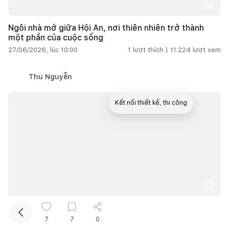
Ngôi nhà mở giữa Hội An, nơi thiên nhiên trở thành
một phần của cuộc sống
27/06/2026, lúc 10:00
1
lượt thích |
11.224
lượt xem
Thu Nguyễn
Kết nối thiết kế, thi công
Mua sắm hoàn thiện nhà
Trên 200m2
7
7
0
Cải tạo nhà 300 năm tuổi thành không gian sống hiện