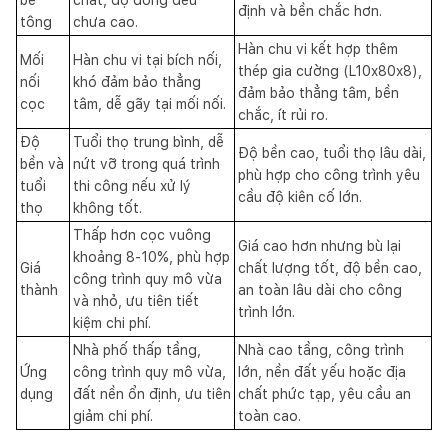
định và bền chắc hơn.
tông
chưa cao.
Hàn chu vi kết hợp thêm
Mối
Hàn chu vi tại bích nối,
thép gia cường (L10x80x8),
nối
khó đảm bảo thẳng
đảm bảo thẳng tâm, bền
cọc
tâm, dễ gãy tại mối nối.
chắc, ít rủi ro.
Độ
Tuổi thọ trung bình, dễ
Độ bền cao, tuổi thọ lâu dài,
bền và
nứt vỡ trong quá trình
phù hợp cho công trình yêu
tuổi
thi công nếu xử lý
cầu độ kiên cố lớn.
thọ
không tốt.
Thấp hơn cọc vuông
Giá cao hơn nhưng bù lại
khoảng 8-10%, phù hợp
Giá
chất lượng tốt, độ bền cao,
công trình quy mô vừa
thành
an toàn lâu dài cho công
và nhỏ, ưu tiên tiết
trình lớn.
kiệm chi phí.
Nhà phố thấp tầng,
Nhà cao tầng, công trình
Ứng
công trình quy mô vừa,
lớn, nền đất yếu hoặc địa
dụng
đất nền ổn định, ưu tiên
chất phức tạp, yêu cầu an
giảm chi phí.
toàn cao.