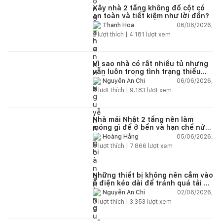
Xây nhà 2 tầng không đổ cột có
an toàn và tiết kiệm như lời đồn?
06/06/2026,
Thanh Hoa
2
lượt thích |
4.181
lượt xem
Vì sao nhà có rất nhiều tủ nhưng
vẫn luôn trong tình trạng thiếu
chỗ chứa đồ?
06/06/2026,
Nguyễn An Chi
5
lượt thích |
9.183
lượt xem
Nhà mái Nhật 2 tầng nên làm
móng gì để ở bền và hạn chế nứt
lún?
05/06/2026,
Hoàng Hằng
5
lượt thích |
7.866
lượt xem
Những thiết bị không nên cắm vào
ổ điện kéo dài để tránh quá tải và
chập cháy trong nhà
02/06/2026,
Nguyễn An Chi
9
lượt thích |
3.353
lượt xem