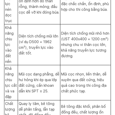
ổn định hơn do thân
lực
đặc chắc chắn, ổn định, phù
rỗng, thành mỏng; đầu
nén
hợp cho thi công bằng búa.
cọc dễ vỡ khi đóng búa.
dọc
trục
Khả
năng
Diện tích chống mũi nhỏ hơn
Diện tích chống mũi lớn
chịu
(UST 400x400 = 1200 cm²)
(ví dụ D500 = 1962
lực
nhưng chu vi thân cọc lớn,
cm²), truyền lực vào
vào
khả năng truyền lực tương
đất tốt.
đất
đương.
nền
Khả
năng
Mũi cọc dạng phẳng, dễ
Mũi cọc nhọn, liền thân, dễ
chịu
hư hỏng khi ép qua lớp
xuyên qua đất cứng, hiệu
lực cắt
đất cứng, cần khoan
quả cao trong thi công địa
và va
dẫn khi SPT ≥ 25.
chất phức tạp.
đập
Chất
Quay ly tâm, bê tông
Bê tông đặc khối, phân bố
lượng
dễ phân tầng, lẫn tạp
đồng đều, chất lượng ổn
bê
chất, độ đồng đều