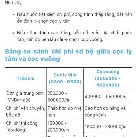
Như vậy:
Nếu muốn tiết kiệm chi phí, công trình thấp tầng, đất nền
ổn định → chọn cọc ly tâm.
Nếu công trình cao tầng, nền đất yếu, địa chất phức
tạp, cần độ bền lâu dài → chọn cọc vuông.
Bảng so sánh chi phí sơ bộ giữa cọc ly
tâm và cọc vuông
Cọc vuông
Cọc ly tâm
Tiêu chí
(300x300 -
(D300 - D500)
400x400)
Đơn giá trung bình
350.000 -
400.000 - 550.000/m
(VNĐ/m dài)
500.000/m
Chi phí vận chuyển,
Thấp hơn do nhẹ
Cao hơn do nặng và
bốc dỡ
hơn
cồng kềnh
Chi phí thi công
150.000 -
180.000 - 230.000/m
(ép/đóng)
200.000/m