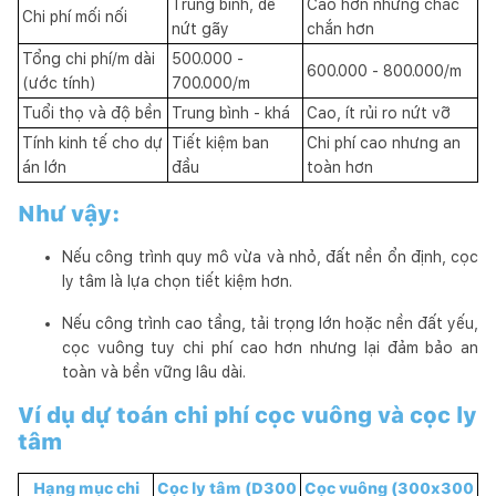
Trung bình, dễ
Cao hơn nhưng chắc
Chi phí mối nối
nứt gãy
chắn hơn
Tổng chi phí/m dài
500.000 -
600.000 - 800.000/m
(ước tính)
700.000/m
Tuổi thọ và độ bền
Trung bình - khá
Cao, ít rủi ro nứt vỡ
Tính kinh tế cho dự
Tiết kiệm ban
Chi phí cao nhưng an
án lớn
đầu
toàn hơn
Như vậy:
Nếu công trình quy mô vừa và nhỏ, đất nền ổn định, cọc
ly tâm là lựa chọn tiết kiệm hơn.
Nếu công trình cao tầng, tải trọng lớn hoặc nền đất yếu,
cọc vuông tuy chi phí cao hơn nhưng lại đảm bảo an
toàn và bền vững lâu dài.
Ví dụ dự toán chi phí cọc vuông và cọc ly
tâm
Hạng mục chi
Cọc ly tâm (D300
Cọc vuông (300x300