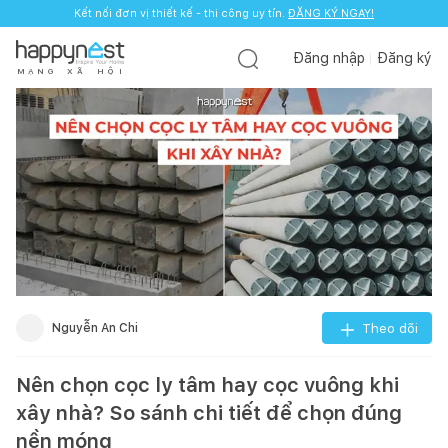
Kết nối đơn vị thiết kế - thi công uy tín.
ĐĂNG KÝ NGAY!
Đăng nhập
Đăng ký
M
Ạ
N
G
X
Ã
H
Ộ
I
Nguyễn An Chi
Theo dõi
Nên chọn cọc ly tâm hay cọc vuông khi
xây nhà? So sánh chi tiết để chọn đúng
nền móng