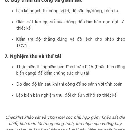
6. Quy trình thi công và giám sát
Lập kế hoạch thi công: vị trí, độ sâu ép/đóng, trình tự.
Giám sát lực ép, số búa đóng để đảm bảo cọc đạt tải
thiết kế.
Kiểm tra độ thẳng đứng và độ lệch cho phép theo
TCVN.
7. Nghiệm thu và thử tải
Thực hiện thí nghiệm nén tĩnh hoặc PDA (Phân tích động
biến dạng) để kiểm chứng sức chịu tải.
Đo đạc độ lún sau khi thi công để so sánh với tính toán.
Lập biên bản nghiệm thu, đối chiếu với hồ sơ thiết kế.
Checklist khảo sát và chọn loại cọc phù hợp gồm: khảo sát địa
chất, tính toán tải trọng công trình, lựa chọn cọc vuông hay
cọc ly tâm, thiết kế chi tiết cọc và mối nối, kiểm tra chất lượng