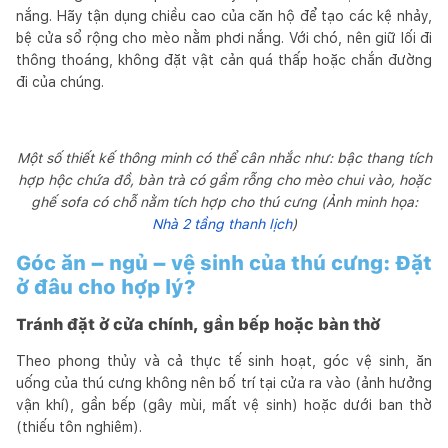
nắng. Hãy tận dụng chiều cao của căn hộ để tạo các kệ nhảy,
bệ cửa sổ rộng cho mèo nằm phơi nắng. Với chó, nên giữ lối đi
thông thoáng, không đặt vật cản quá thấp hoặc chắn đường
đi của chúng.
Một số thiết kế thông minh có thể cân nhắc như: bậc thang tích
hợp hộc chứa đồ, bàn trà có gầm rỗng cho mèo chui vào, hoặc
ghế sofa có chỗ nằm tích hợp cho thú cưng (Ảnh minh họa:
Nhà 2 tầng thanh lịch
)
Góc ăn – ngủ – vệ sinh của thú cưng: Đặt
ở đâu cho hợp lý?
Tránh đặt ở cửa chính, gần bếp hoặc bàn thờ
Theo phong thủy và cả thực tế sinh hoạt, góc vệ sinh, ăn
uống của thú cưng không nên bố trí tại cửa ra vào (ảnh hưởng
vận khí), gần bếp (gây mùi, mất vệ sinh) hoặc dưới ban thờ
(thiếu tôn nghiêm).