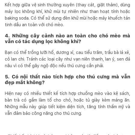
Kết hợp giữa vệ sinh thường xuyên (thay cát, giặt thảm), dùng
máy lọc không khí, khử mùi tự nhiên như than hoạt tính hoặc
baking soda. Có thể sử dụng đèn khử mùi hoặc máy khuếch tán
tinh dầu an toàn với chó mèo.
4. Những cây cảnh nào an toàn cho chó mèo mà
vẫn có tác dụng lọc không khí?
Bạn có thể trồng lưỡi hổ, dương xỉ, cau tiểu trâm, trầu bà lá xẻ,
cỏ lan chi. Tránh các loại cây như vạn niên thanh, lan ý, sen đá
nâu vì có thể gây ngộ độc nếu thú cưng cắn phải.
5. Có nội thất nào tích hợp cho thú cưng mà vẫn
đẹp mắt không?
Hiện nay có nhiều thiết kế tích hợp chuồng mèo vào kệ sách,
bàn trà có gầm làm tổ cho chó, hoặc tủ giày kèm máng ăn.
Những mẫu này giúp tiết kiệm diện tích, tăng tính thẩm mỹ và
vẫn đảm bảo công năng cho thú cưng.