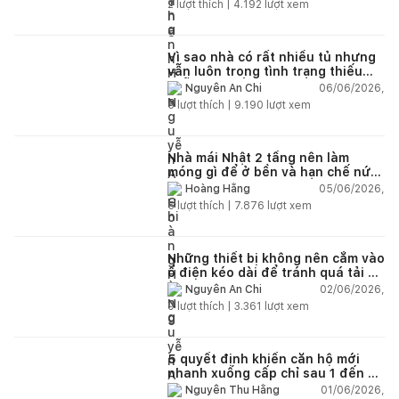
2
lượt thích |
4.192
lượt xem
Vì sao nhà có rất nhiều tủ nhưng
vẫn luôn trong tình trạng thiếu
chỗ chứa đồ?
06/06/2026,
Nguyễn An Chi
5
lượt thích |
9.190
lượt xem
Nhà mái Nhật 2 tầng nên làm
móng gì để ở bền và hạn chế nứt
lún?
05/06/2026,
Hoàng Hằng
5
lượt thích |
7.876
lượt xem
Những thiết bị không nên cắm vào
ổ điện kéo dài để tránh quá tải và
chập cháy trong nhà
02/06/2026,
Nguyễn An Chi
9
lượt thích |
3.361
lượt xem
5 quyết định khiến căn hộ mới
nhanh xuống cấp chỉ sau 1 đến 2
năm
01/06/2026,
Nguyễn Thu Hằng