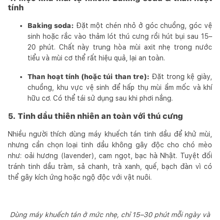
tính
Baking soda:
Đặt một chén nhỏ ở góc chuồng, góc vệ
sinh hoặc rắc vào thảm lót thú cưng rồi hút bụi sau 15–
20 phút. Chất này trung hòa mùi axit nhẹ trong nước
tiểu và mùi cơ thể rất hiệu quả, lại an toàn.
Than hoạt tính (hoặc túi than tre):
Đặt trong kệ giày,
chuồng, khu vực vệ sinh để hấp thụ mùi ẩm mốc và khí
hữu cơ. Có thể tái sử dụng sau khi phơi nắng.
5. Tinh dầu thiên nhiên an toàn với thú cưng
Nhiều người thích dùng máy khuếch tán tinh dầu để khử mùi,
nhưng cần chọn loại tinh dầu không gây độc cho chó mèo
như: oải hương (lavender), cam ngọt, bạc hà Nhật. Tuyệt đối
tránh tinh dầu tràm, sả chanh, trà xanh, quế, bạch đàn vì có
thể gây kích ứng hoặc ngộ độc với vật nuôi.
Dùng máy khuếch tán ở mức nhẹ, chỉ 15–30 phút mỗi ngày và