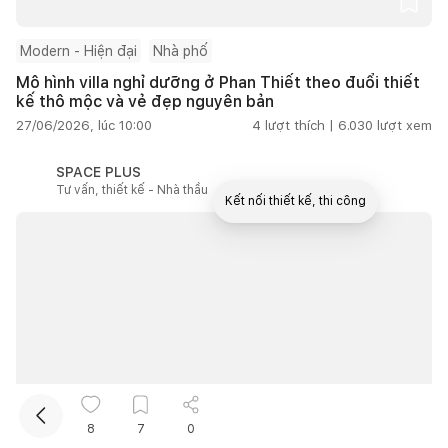
Modern - Hiện đại
Nhà phố
Mô hình villa nghỉ dưỡng ở Phan Thiết theo đuổi thiết
kế thô mộc và vẻ đẹp nguyên bản
27/06/2026, lúc 10:00
4
lượt thích |
6.030
lượt xem
SPACE PLUS
Tư vấn, thiết kế - Nhà thầu
Kết nối thiết kế, thi công
Mua sắm hoàn thiện nhà
8
7
0
Từ 100m2 đến 200m2