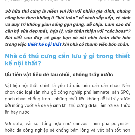
Sở hữu thú cưng là niềm vui lớn với nhiều gia đình, nhưng
cũng kéo theo không ít “bài toán” về cách sắp xếp, vệ sinh
và duy trì không gian sống gọn gàng, dễ chịu. Làm sao để
căn hộ vừa đẹp mắt, hợp lý, vừa thân thiện với “các boss”?
Bài viết sau đây sẽ giúp bạn có cái nhìn toàn diện hơn
trong việc
thiết kế nội thất
khi nhà có thành viên bốn chân.
Nhà có thú cưng cần lưu ý gì trong thiết
kế nội thất?
Ưu tiên vật liệu dễ lau chùi, chống trầy xước
Vật liệu nội thất chính là yếu tố đầu tiên cần cân nhắc. Nên
chọn các loại sàn như gỗ công nghiệp phủ laminate, sàn SPC,
gạch nhám chống trơn – những chất liệu không dễ bị trầy xước
bởi móng vuốt và dễ vệ sinh khi thú cưng đi lại, làm rơi vãi thức
ăn hay nước.
Với sofa, vải sợi tổng hợp như canvas, linen pha polyester
hoặc da công nghiệp sẽ chống bám lông và vết bẩn tốt hơn