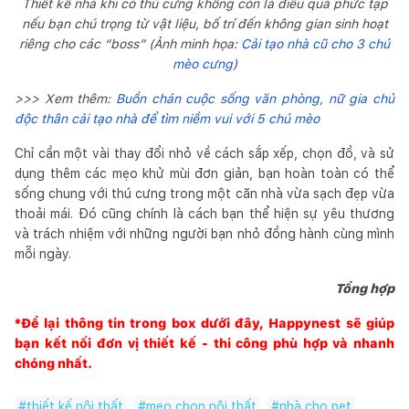
Thiết kế nhà khi có thú cưng không còn là điều quá phức tạp
nếu bạn chú trọng từ vật liệu, bố trí đến không gian sinh hoạt
riêng cho các “boss” (Ảnh minh họa:
Cải tạo nhà cũ cho 3 chú
mèo cưng
)
>>> Xem thêm:
Buồn chán cuộc sống văn phòng, nữ gia chủ
độc thân cải tạo nhà để tìm niềm vui với 5 chú mèo
Chỉ cần một vài thay đổi nhỏ về cách sắp xếp, chọn đồ, và sử
dụng thêm các mẹo khử mùi đơn giản, bạn hoàn toàn có thể
sống chung với thú cưng trong một căn nhà vừa sạch đẹp vừa
thoải mái. Đó cũng chính là cách bạn thể hiện sự yêu thương
và trách nhiệm với những người bạn nhỏ đồng hành cùng mình
mỗi ngày.
Tổng hợp
*Để lại thông tin trong box dưới đây,
Happynest
sẽ giúp
bạn kết nối đơn vị thiết kế - thi công phù hợp và nhanh
chóng nhất.
#
thiết kế nội thất
#
mẹo chọn nội thất
#
nhà cho pet