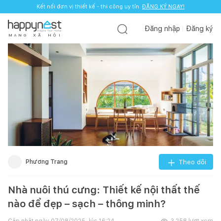
Kết nối đơn vị thiết kế - thi công uy tín.
ĐĂNG KÝ NGAY!
Đăng nhập
Đăng ký
M
Ạ
N
G
X
Ã
H
Ộ
I
Phương Trang
Theo dõi
Nhà nuôi thú cưng: Thiết kế nội thất thế
nào để đẹp – sạch – thông minh?
Cập nhật ngày
07/08/2025, lúc 16:24
3.258
lượt xem