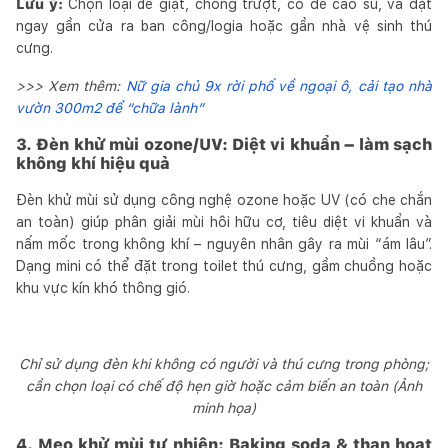
Lưu ý:
Chọn loại dễ giặt, chống trượt, có đế cao su, và đặt
ngay gần cửa ra ban công/logia hoặc gần nhà vệ sinh thú
cưng.
>>> Xem thêm:
Nữ gia chủ 9x rời phố về ngoại ô, cải tạo nhà
vườn 300m2 để “chữa lành”
3. Đèn khử mùi ozone/UV: Diệt vi khuẩn – làm sạch
không khí hiệu quả
Đèn khử mùi sử dụng công nghệ ozone hoặc UV (có che chắn
an toàn) giúp phân giải mùi hôi hữu cơ, tiêu diệt vi khuẩn và
nấm mốc trong không khí – nguyên nhân gây ra mùi “ám lâu”.
Dạng mini có thể đặt trong toilet thú cưng, gầm chuồng hoặc
khu vực kín khó thông gió.
Chỉ sử dụng đèn khi không có người và thú cưng trong phòng;
cần chọn loại có chế độ hẹn giờ hoặc cảm biến an toàn (Ảnh
minh họa)
4. Mẹo khử mùi tự nhiên: Baking soda & than hoạt