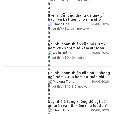
2
lượt thích |
11.050
lượt xem
3 vị trí đặt cầu thang dễ gây bí
bách và bất tiện cho nhà phố
23/06/2026,
Thanh Hoa
5
lượt thích |
4.603
lượt xem
Chi phí hoàn thiện căn hộ 80m2
năm 2026 thực tế kèm dự toán
chi tiết từng hạng mục
20/06/2026,
Quân Hoàng
9
lượt thích |
9.404
lượt xem
Chi phí hoàn thiện căn hộ 2 phòng
ngủ năm 2026 kèm dự toán chi
tiết và ví dụ thực tế
20/06/2026,
Phương Trang
5
lượt thích |
10.216
lượt xem
Xây nhà 2 tầng không đổ cột có
an toàn và tiết kiệm như lời đồn?
06/06/2026,
Thanh Hoa