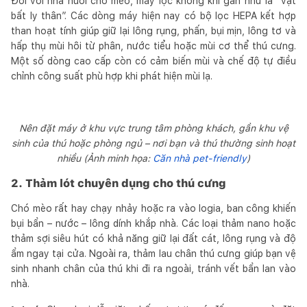
Đối với nhà nuôi chó mèo, máy lọc không khí gần như là “vật
bất ly thân”. Các dòng máy hiện nay có bộ lọc HEPA kết hợp
than hoạt tính giúp giữ lại lông rụng, phấn, bụi mịn, lông tơ và
hấp thụ mùi hôi từ phân, nước tiểu hoặc mùi cơ thể thú cưng.
Một số dòng cao cấp còn có cảm biến mùi và chế độ tự điều
chỉnh công suất phù hợp khi phát hiện mùi lạ.
Nên đặt máy ở khu vực trung tâm phòng khách, gần khu vệ
sinh của thú hoặc phòng ngủ – nơi bạn và thú thường sinh hoạt
nhiều (Ảnh minh họa:
Căn nhà pet-friendly
)
2. Thảm lót chuyên dụng cho thú cưng
Chó mèo rất hay chạy nhảy hoặc ra vào logia, ban công khiến
bụi bẩn – nước – lông dính khắp nhà. Các loại thảm nano hoặc
thảm sợi siêu hút có khả năng giữ lại đất cát, lông rụng và độ
ẩm ngay tại cửa. Ngoài ra, thảm lau chân thú cưng giúp bạn vệ
sinh nhanh chân của thú khi đi ra ngoài, tránh vết bẩn lan vào
nhà.