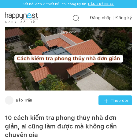
Kết nối đơn vị thiết kế - thi công uy tín.
ĐĂNG KÝ NGAY!
Đăng nhập
Đăng ký
M
Ạ
N
G
X
Ã
H
Ộ
I
Bảo Trần
Theo dõi
10 cách kiểm tra phong thủy nhà đơn
giản, ai cũng làm được mà không cần
chuyên gia