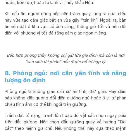
nước, bồn rửa, hoặc tủ lạnh vì Thủy khắc Hỏa.
Khi nấu ăn, người đứng bếp nên tránh quay lưng ra cửa, điều
này vừa tạo cảm giác bất an vừa gây “tán khí”. Ngoài ra, bàn
ăn nên đặt ở khu vực có ánh sáng, thông gió tốt và nên đối
diện với phương vị tốt để tăng cảm giác ngon miệng.
Bếp hợp phong thủy không chỉ giữ lửa gia đình mà còn là nơi
“sản sinh tài phúc” nếu được bố trí hợp lý.
8. Phòng ngủ: nơi cần yên tĩnh và năng
lượng ổn định
Phòng ngủ là không gian cần sự an tĩnh, thư giãn. Hãy đảm
bảo không đặt gương đối diện giường ngủ hoặc ở vị trí phản
chiếu hình ảnh cơ thể khi ngồi trên giường.
Tránh đặt tủ nặng, tranh lớn hoặc đồ vật sắc nhọn ngay phía
trên đầu giường. Nên chọn đầu giường quay về hướng “Đại
cát” theo mệnh gia chủ. Nếu không thể, hãy dựa theo mệnh