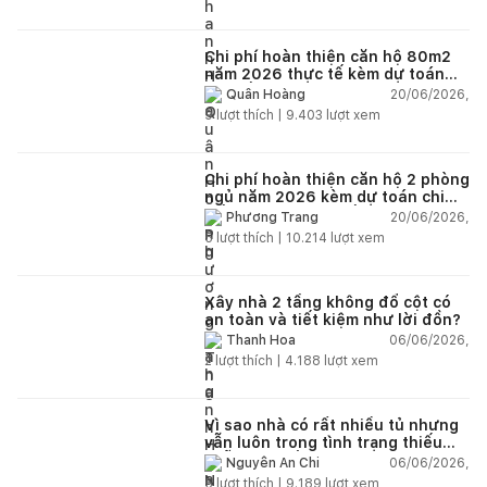
Chi phí hoàn thiện căn hộ 80m2
năm 2026 thực tế kèm dự toán
chi tiết từng hạng mục
20/06/2026,
Quân Hoàng
9
lượt thích |
9.403
lượt xem
Chi phí hoàn thiện căn hộ 2 phòng
ngủ năm 2026 kèm dự toán chi
tiết và ví dụ thực tế
20/06/2026,
Phương Trang
5
lượt thích |
10.214
lượt xem
Xây nhà 2 tầng không đổ cột có
an toàn và tiết kiệm như lời đồn?
06/06/2026,
Thanh Hoa
2
lượt thích |
4.188
lượt xem
Vì sao nhà có rất nhiều tủ nhưng
vẫn luôn trong tình trạng thiếu
chỗ chứa đồ?
06/06/2026,
Nguyễn An Chi
5
lượt thích |
9.189
lượt xem