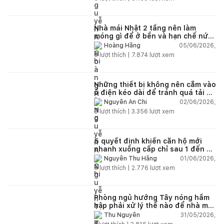
Nhà mái Nhật 2 tầng nên làm
móng gì để ở bền và hạn chế nứt
lún?
05/06/2026,
Hoàng Hằng
5
lượt thích |
7.874
lượt xem
Những thiết bị không nên cắm vào
ổ điện kéo dài để tránh quá tải và
chập cháy trong nhà
02/06/2026,
Nguyễn An Chi
9
lượt thích |
3.356
lượt xem
5 quyết định khiến căn hộ mới
nhanh xuống cấp chỉ sau 1 đến 2
năm
01/06/2026,
Nguyễn Thu Hằng
5
lượt thích |
2.776
lượt xem
Phòng ngủ hướng Tây nóng hầm
hập phải xử lý thế nào để nhà mát
hơn?
31/05/2026,
Thu Nguyễn