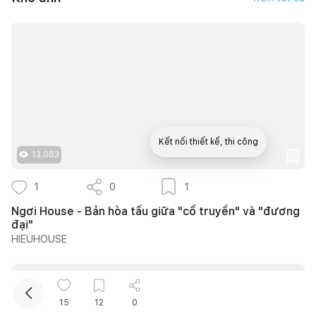
Kết nối thiết kế, thi công
13.083
Mua sắm hoàn thiện nhà
1
0
1
Ngơi House - Bản hòa tấu giữa "cổ truyền" và "đương
đại"
HIEUHOUSE
15
12
0