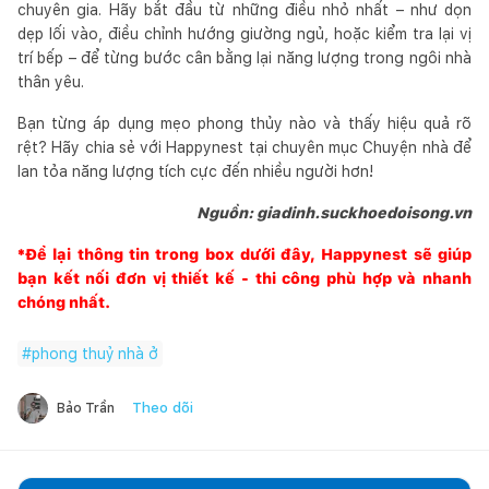
chuyên gia. Hãy bắt đầu từ những điều nhỏ nhất – như dọn
dẹp lối vào, điều chỉnh hướng giường ngủ, hoặc kiểm tra lại vị
trí bếp – để từng bước cân bằng lại năng lượng trong ngôi nhà
thân yêu.
Bạn từng áp dụng mẹo phong thủy nào và thấy hiệu quả rõ
rệt? Hãy chia sẻ với Happynest tại chuyên mục Chuyện nhà để
lan tỏa năng lượng tích cực đến nhiều người hơn!
Nguồn: giadinh.suckhoedoisong.vn
*Để lại thông tin trong box dưới đây,
Happynest
sẽ giúp
bạn kết nối đơn vị thiết kế - thi công phù hợp và nhanh
chóng nhất.
#
phong thuỷ nhà ở
Theo dõi
Bảo Trần