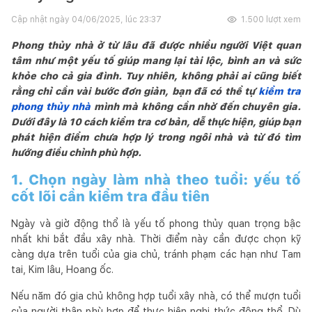
Cập nhật ngày
04/06/2025, lúc 23:37
1.500
lượt xem
Phong thủy nhà ở từ lâu đã được nhiều người Việt quan
tâm như một yếu tố giúp mang lại tài lộc, bình an và sức
khỏe cho cả gia đình. Tuy nhiên, không phải ai cũng biết
rằng chỉ cần vài bước đơn giản, bạn đã có thể tự
kiểm tra
phong thủy nhà
mình mà không cần nhờ đến chuyên gia.
Dưới đây là 10 cách kiểm tra cơ bản, dễ thực hiện, giúp bạn
phát hiện điểm chưa hợp lý trong ngôi nhà và từ đó tìm
hướng điều chỉnh phù hợp.
1. Chọn ngày làm nhà theo tuổi: yếu tố
cốt lõi cần kiểm tra đầu tiên
Ngày và giờ động thổ là yếu tố phong thủy quan trọng bậc
nhất khi bắt đầu xây nhà. Thời điểm này cần được chọn kỹ
càng dựa trên tuổi của gia chủ, tránh phạm các hạn như Tam
tai, Kim lâu, Hoang ốc.
Nếu năm đó gia chủ không hợp tuổi xây nhà, có thể mượn tuổi
của người thân phù hợp để thực hiện nghi thức động thổ. Dù