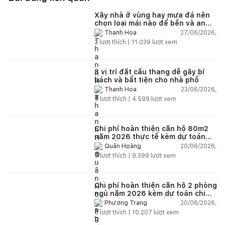
Xây nhà ở vùng hay mưa đá nên
chọn loại mái nào để bền và an
toàn?
27/06/2026,
Thanh Hoa
2
lượt thích |
11.039
lượt xem
3 vị trí đặt cầu thang dễ gây bí
bách và bất tiện cho nhà phố
23/06/2026,
Thanh Hoa
5
lượt thích |
4.599
lượt xem
Chi phí hoàn thiện căn hộ 80m2
năm 2026 thực tế kèm dự toán
chi tiết từng hạng mục
20/06/2026,
Quân Hoàng
9
lượt thích |
9.399
lượt xem
Chi phí hoàn thiện căn hộ 2 phòng
ngủ năm 2026 kèm dự toán chi
tiết và ví dụ thực tế
20/06/2026,
Phương Trang
5
lượt thích |
10.207
lượt xem