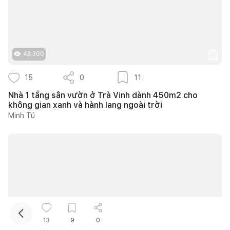
43.300
15
0
11
Nhà 1 tầng sân vườn ở Trà Vinh dành 450m2 cho
Kết nối thiết kế, thi công
không gian xanh và hành lang ngoài trời
Minh Tú
13
9
0
10.261