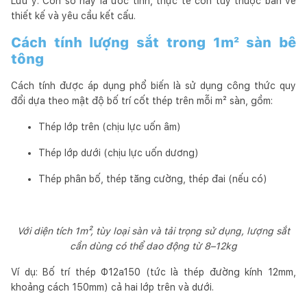
Lưu ý: Con số này là ước tính, thực tế còn tùy thuộc bản vẽ
thiết kế và yêu cầu kết cấu.
Cách tính lượng sắt trong 1m² sàn bê
tông
Cách tính được áp dụng phổ biến là sử dụng công thức quy
đổi dựa theo mật độ bố trí cốt thép trên mỗi m² sàn, gồm:
Thép lớp trên (chịu lực uốn âm)
Thép lớp dưới (chịu lực uốn dương)
Thép phân bố, thép tăng cường, thép đai (nếu có)
Với diện tích 1m², tùy loại sàn và tải trọng sử dụng, lượng sắt
cần dùng có thể dao động từ 8–12kg
Ví dụ: Bố trí thép Φ12a150 (tức là thép đường kính 12mm,
khoảng cách 150mm) cả hai lớp trên và dưới.