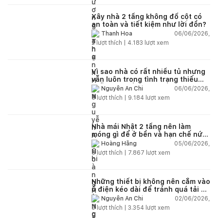
Xây nhà 2 tầng không đổ cột có
an toàn và tiết kiệm như lời đồn?
06/06/2026,
Thanh Hoa
2
lượt thích |
4.183
lượt xem
Vì sao nhà có rất nhiều tủ nhưng
vẫn luôn trong tình trạng thiếu
chỗ chứa đồ?
06/06/2026,
Nguyễn An Chi
5
lượt thích |
9.184
lượt xem
Nhà mái Nhật 2 tầng nên làm
móng gì để ở bền và hạn chế nứt
lún?
05/06/2026,
Hoàng Hằng
5
lượt thích |
7.867
lượt xem
Những thiết bị không nên cắm vào
ổ điện kéo dài để tránh quá tải và
chập cháy trong nhà
02/06/2026,
Nguyễn An Chi
9
lượt thích |
3.354
lượt xem