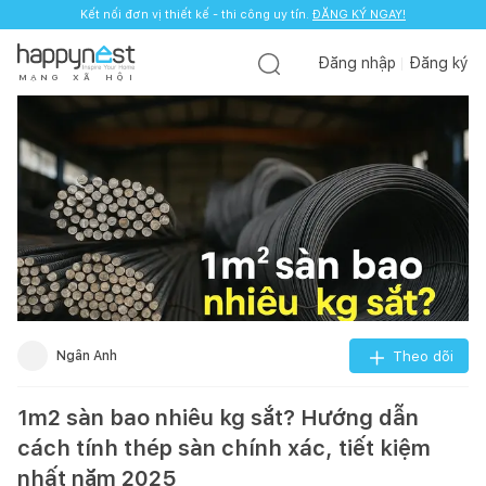
Kết nối đơn vị thiết kế - thi công uy tín.
ĐĂNG KÝ NGAY!
Đăng nhập
Đăng ký
M
Ạ
N
G
X
Ã
H
Ộ
I
Ngân Anh
Theo dõi
1m2 sàn bao nhiêu kg sắt? Hướng dẫn
cách tính thép sàn chính xác, tiết kiệm
nhất năm 2025