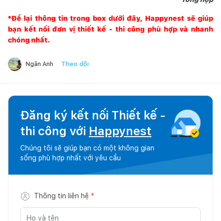
*Để lại thông tin trong box dưới đây,
Happynest
sẽ giúp
bạn kết nối đơn vị thiết kế - thi công phù hợp và nhanh
chóng nhất.
Theo dõi
Ngân Anh
Đăng ký kết nối Thiết kế -
thi công với
Happynest
Chúng tôi sẽ giúp bạn có một không gian
sống phù hợp nhất với yêu cầu
Thông tin liên hệ
*