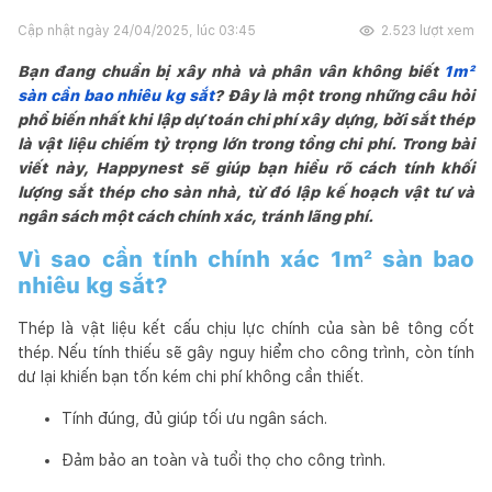
Cập nhật ngày
24/04/2025, lúc 03:45
2.523
lượt xem
Bạn đang chuẩn bị xây nhà và phân vân không biết
1m²
sàn cần bao nhiêu kg sắt
? Đây là một trong những câu hỏi
phổ biến nhất khi lập dự toán chi phí xây dựng, bởi sắt thép
là vật liệu chiếm tỷ trọng lớn trong tổng chi phí. Trong bài
viết này, Happynest sẽ giúp bạn hiểu rõ cách tính khối
lượng sắt thép cho sàn nhà, từ đó lập kế hoạch vật tư và
ngân sách một cách chính xác, tránh lãng phí.
Vì sao cần tính chính xác 1m² sàn bao
nhiêu kg sắt?
Thép là vật liệu kết cấu chịu lực chính của sàn bê tông cốt
thép. Nếu tính thiếu sẽ gây nguy hiểm cho công trình, còn tính
dư lại khiến bạn tốn kém chi phí không cần thiết.
Tính đúng, đủ giúp tối ưu ngân sách.
Đảm bảo an toàn và tuổi thọ cho công trình.